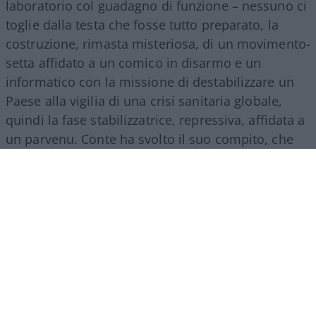
laboratorio col guadagno di funzione – nessuno ci
toglie dalla testa che fosse tutto preparato, la
costruzione, rimasta misteriosa, di un movimento-
setta affidato a un comico in disarmo e un
informatico con la missione di destabilizzare un
Paese alla vigilia di una crisi sanitaria globale,
quindi la fase stabilizzatrice, repressiva, affidata a
un parvenu. Conte ha svolto il suo compito, che
era quello dell’esecutore: di ordini interni, dal
Colle, e lontani, cinesi.
Ha guidato due governi
di segno opposto in continuità di un regime
poi affidato a un burocrate finanziario
, che ha
inasprito l’opera, l’ha perfezionata con le misure
totalitarie dei greenpass, dei ricatti, delle
punizioni che facevano perdere lavoro e libertà,
che gettavano il Paese nella disperazione.