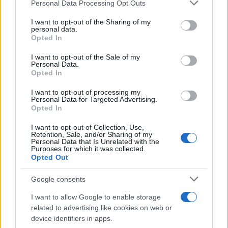
Personal Data Processing Opt Outs
bollata come “ipocrita” motivandola come segue:
I want to opt-out of the Sharing of my
“Sky è piena di inviati-tifosi che non perdono mai
personal data.
Opted In
l’occasione per non fare domande scomode per
assecondare così i mister e
rimanere simpatici
I want to opt-out of the Sale of my
Personal Data.
alle società
”. Un altro post ha rincarato la dose
Opted In
sostenendo che in questa occasione Sky si è
I want to opt-out of processing my
mostrata “dura coi deboli e debole coi duri…”.
Personal Data for Targeted Advertising.
Opted In
I want to opt-out of Collection, Use,
Retention, Sale, and/or Sharing of my
Il dubbio resta: se, dietro quel fatidico vetro, al
Personal Data that Is Unrelated with the
Purposes for which it was collected.
momento del gol dell’Inter, ad esultare ci fosse
Opted Out
stata la coppia
Caressa-Bergomi
(in telecronaca
Google consents
accade spesso durante le partite dei nerazzurri…),
Lei – illustre Direttore – li avrebbe “mandati a
I want to allow Google to enable storage
casa” come ha fatto con i due stagisti? Non c’è
related to advertising like cookies on web or
device identifiers in apps.
bisogno di ricordarLe – Lei lo sa benissimo – come