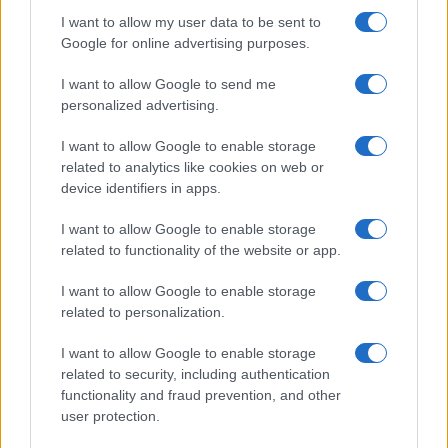
la “passione” per la propria “squadra del cuore”
I want to allow my user data to be sent to
(anch’essa
una forma di libertà
che nasce da
Google for online advertising purposes.
piccoli ed è giusto non rinnegare da grandi) sia la
I want to allow Google to send me
regola nella categoria dei giornalisti sportivi (e
personalized advertising.
non solo), compresi quelli più “autorevoli” che, in
I want to allow Google to enable storage
teoria, dovrebbero essere i “maestri” dei giovani
related to analytics like cookies on web or
aspiranti cronisti. E allora perché “punire” proprio
device identifiers in apps.
due stagisti? Viva la loro (e la nostra)
libertà di
tifare
per chi si vuole e il diritto di esultare a ogni
I want to allow Google to enable storage
related to functionality of the website or app.
gol. Senza nascondersi. Da nessuno. Foss’anche
l’occhio indiscreto di una telecamera.
I want to allow Google to enable storage
related to personalization.
Cordiali saluti,
I want to allow Google to enable storage
related to security, including authentication
functionality and fraud prevention, and other
user protection.
Nino Materi, 9 novembre 2025