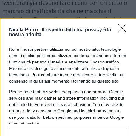
sventurati già devono fare i conti con un piccolo
marchio di inaffidabilità che ne macchia il
curriculum. Tanto più che nella lettera che Lei –
sempre legittimamente, per carità – ha diramato a
Nicola Porro -
Il rispetto della tua privacy è la
tutta la redazione all’indomani della “scena
nostra priorità
indegna” (parole Sue, forse un tantino esagerate…)
Noi e i nostri partner utilizziamo, sul nostro sito, tecnologie
li ha pure definiti “malcapitati”, aggettivo
come i cookie per personalizzare contenuti e annunci, fornire
(vocabolario alla mano), sinonimo di: “sventurato,
funzionalità per social media e analizzare il nostro traffico.
disgraziato, sfortunato, infelice, misero,
Facendo clic di seguito si acconsente all'utilizzo di questa
tecnologia. Puoi cambiare idea e modificare le tue scelte sul
poveretto”. A occhio e croce, non propriamente
consenso in qualsiasi momento ritornando su questo sito
una sfilza di complimenti…
Please note that this website/app uses one or more Google
services and may gather and store information including but
Nell’inevitabile dibattito social seguito alla Sua
not limited to your visit or usage behaviour. You may click to
severissima presa di posizione i pareri si sono
grant or deny consent to Google and its third-party tags to
use your data for below specified purposes in below Google
divisi. C’è chi l’ha elogiata sottolineando
consent section.
l’importanza del Suo sacrosanto richiamo al
“rispetto dell’etica giornalistica” e chi invece l’ha