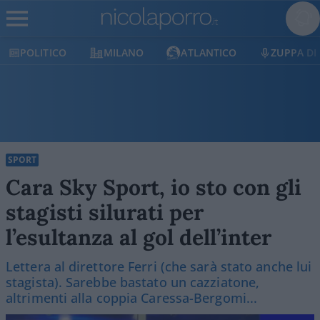
LITICO
MILANO
ATLANTICO
ZUPPA DI PORR
SPORT
Cara Sky Sport, io sto con gli
stagisti silurati per
l’esultanza al gol dell’inter
Lettera al direttore Ferri (che sarà stato anche lui
stagista). Sarebbe bastato un cazziatone,
altrimenti alla coppia Caressa-Bergomi...