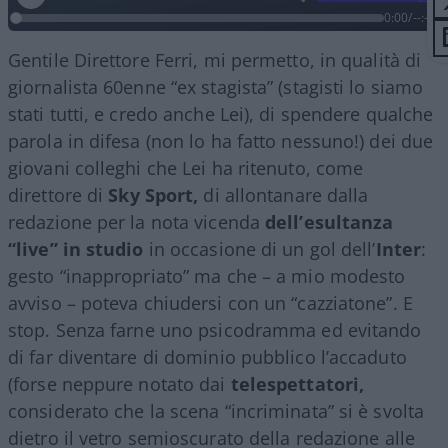
0:00
/
--:--
Gentile Direttore Ferri, mi permetto, in qualità di
giornalista 60enne “ex stagista” (stagisti lo siamo
stati tutti, e credo anche Lei), di spendere qualche
parola in difesa (non lo ha fatto nessuno!) dei due
giovani colleghi che Lei ha ritenuto, come
direttore di
Sky Sport,
di allontanare dalla
redazione per la nota vicenda
dell’esultanza
“live” in studio
in occasione di un gol dell’
Inter
:
gesto “inappropriato” ma che – a mio modesto
avviso – poteva chiudersi con un “cazziatone”. E
stop. Senza farne uno psicodramma ed evitando
di far diventare di dominio pubblico l’accaduto
(forse neppure notato dai
telespettatori,
considerato che la scena “incriminata” si è svolta
dietro il vetro semioscurato della redazione alle