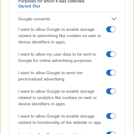
Purposes for which it was collected.
Opted Out
antico, che precede perfino il liberalismo
moderno. Lo Stato dispone della forza, della
Google consents
polizia, della magistratura, della capacità di
I want to allow Google to enable storage
investigare e di limitare le libertà individuali. Il
related to advertising like cookies on web or
cittadino, invece, ha soltanto i propri diritti.
device identifiers in apps.
Quando questi vengono compressi in nome
I want to allow my user data to be sent to
dell’efficienza investigativa,
il rischio è che
Google for online advertising purposes.
l’eccezione diventi la regola
. Naturalmente
questo non significa che un parlamentare debba
I want to allow Google to send me
personalized advertising.
godere di privilegi personali. Se emergessero
elementi sufficienti per contestare un reato,
I want to allow Google to enable storage
sarebbe giusto procedere come nei confronti di
related to analytics like cookies on web or
qualsiasi altro cittadino. Il principio liberale non è
device identifiers in apps.
l’impunità della classe politica; è l’uguaglianza
I want to allow Google to enable storage
davanti alla legge.
related to functionality of the website or app.