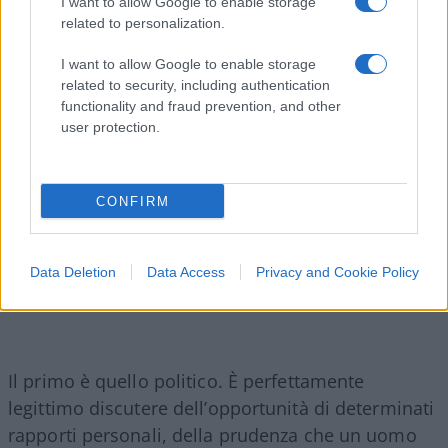
I want to allow Google to enable storage
Proprio per questo occorre
distinguere tra due
related to personalization.
piani
che troppo spesso vengono confusi.
I want to allow Google to enable storage
related to security, including authentication
functionality and fraud prevention, and other
user protection.
CONFIRM
Data Deletion
Data Access
Privacy and Cookie Policy
Il primo è quello politico. È perfettamente
legittimo discutere dell’opportunità di determinati
rapporti personali, della prudenza che un uomo