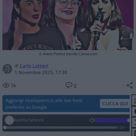
© Artem Podrez tramite Canva.com
di
Carlo Lottieri
1 Novembre 2025, 17:30
5k
0
Aggiungi nicolaporro.it alle tue fonti
CLICCA QUI
preferite su Google
Ascolta l'articolo
0:00
/
--:--