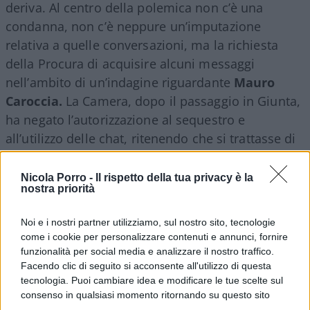
deriva. Al centro della polemica non c’è una
condanna, non c’è neppure un’imputazione
relativa a quelle conversazioni, ma la richiesta
della Procura di acquisire alcuni messaggi
nell’ambito di un’indagine riguardante
Mauro
Caroccia.
La Camera, dopo il passaggio in Giunta,
ha negato l’autorizzazione al sequestro e
all’utilizzo delle chat, ritenendo che si trattasse di
corrispondenza parlamentare tutelata dall’articolo
68 della Costituzione. La decisione ha
Nicola Porro -
Il rispetto della tua privacy è la
nostra priorità
inevitabilmente diviso la politica tra chi parla di
“scudo” e chi di difesa delle prerogative
Noi e i nostri partner utilizziamo, sul nostro sito, tecnologie
parlamentari.
come i cookie per personalizzare contenuti e annunci, fornire
funzionalità per social media e analizzare il nostro traffico.
Facendo clic di seguito si acconsente all'utilizzo di questa
Il punto, però, è un altro.
tecnologia. Puoi cambiare idea e modificare le tue scelte sul
consenso in qualsiasi momento ritornando su questo sito