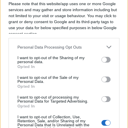
Please note that this website/app uses one or more Google
services and may gather and store information including but
not limited to your visit or usage behaviour. You may click to
grant or deny consent to Google and its third-party tags to
use your data for below specified purposes in below Google
consent section.
Personal Data Processing Opt Outs
I want to opt-out of the Sharing of my
personal data.
Opted In
I want to opt-out of the Sale of my
Un liberale dovrebbe sempre diffidare della
Personal Data.
Opted In
tentazione di
sacrificare le garanzie processuali
quando il bersaglio è un avversario politico. Le
I want to opt-out of processing my
Personal Data for Targeted Advertising.
garanzie non esistono per proteggere gli
Opted In
innocenti: esistono soprattutto per impedire che il
I want to opt-out of Collection, Use,
potere dello Stato possa essere esercitato senza
Retention, Sale, and/or Sharing of my
Personal Data that Is Unrelated with the
limiti nei confronti di chiunque. È un principio