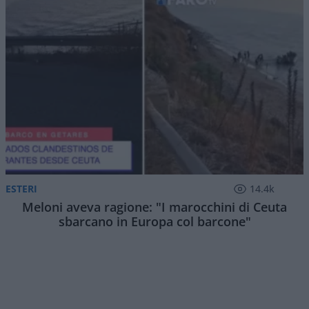
ESTERI
14.4k
Meloni aveva ragione: "I marocchini di Ceuta
sbarcano in Europa col barcone"