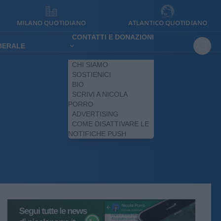
MILANO QUOTIDIANO
ATLANTICO QUOTIDIANO
CONTATTI E DONAZIONI
IBERALE
CHI SIAMO
SOSTIENICI
BIO
SCRIVI A NICOLA
PORRO
ADVERTISING
COME DISATTIVARE LE
NOTIFICHE PUSH