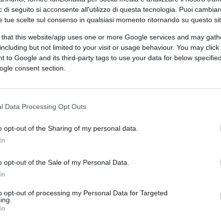
Talmente surreale, che basta il gran
 di seguito si acconsente all'utilizzo di questa tecnologia. Puoi cambiar
rlo crollare.
e tue scelte sul consenso in qualsiasi momento ritornando su questo si
 that this website/app uses one or more Google services and may gath
including but not limited to your visit or usage behaviour. You may click 
giarsi nelle fumisterie, nella complessità
 to Google and its third-party tags to use your data for below specifi
ogle consent section.
i sul fatto. Ma
i fumi li solleva il woke
, per
 niente e la si butta in vacca. Prima
che bastava la percezione, l’autopercezione;
l Data Processing Opt Outs
ne fisica, si sono appellati a convulsi
e scialano in
sottigliezze cromosomiche
,
o opt-out of the Sharing of my personal data.
o”, come per
l’Ultima Cena queer.
Ma se per
In
gno di uno screening da astronauti, vuol dire
o opt-out of the Sale of my Personal Data.
bio non mandi una combattente allo
In
arle la faccia.
to opt-out of processing my Personal Data for Targeted
ing.
In