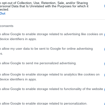
o opt-out of Collection, Use, Retention, Sale, and/or Sharing
ersonal Data that Is Unrelated with the Purposes for which it
e: Khalif non è “un uomo”
di Nicola Porro
lected.
 ha salvato la civiltà
di Max del Papa
Out
consents
e perché non ci hanno pensato prima?
o allow Google to enable storage related to advertising like cookies on
evice identifiers in apps.
nca
, credevano di imporre la Narrazione che
del conformismo, con l’autoritarismo del
o allow my user data to be sent to Google for online advertising
s.
to allow Google to send me personalized advertising.
ttare a mare la sacra percezione, su cui
iva e liquida, non appena il gioco non regge
o allow Google to enable storage related to analytics like cookies on
mi biologici
ha la coda di paglia, è utilizzato
evice identifiers in apps.
e e distogliere dalla realtà ultima, pratica
o allow Google to enable storage related to functionality of the website
o evangelico: sì, no, le cose sono semplici,
 non sei XX, l’udienza è tolta
. Fosse stata
o allow Google to enable storage related to personalization.