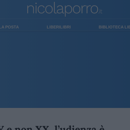
LA POSTA
LIBERILIBRI
BIBLIOTECA L
Y e non XX, l’udienza è