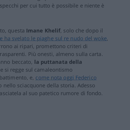
specchi per cui tutto è possibile e niente è
to, questa
Imane
Khelif
, solo che dopo il
e ha svelato le piaghe sul re nudo del woke
,
rrono ai ripari, promettono criteri di
trasparenti. Più onesti, almeno sulla carta.
anno beccato,
la puttanata della
e si regge sul camaleontismo
battimento, e,
come nota oggi Federico
ato nello sciacquone della storia. Adesso
lasciatela al suo patetico rumore di fondo.