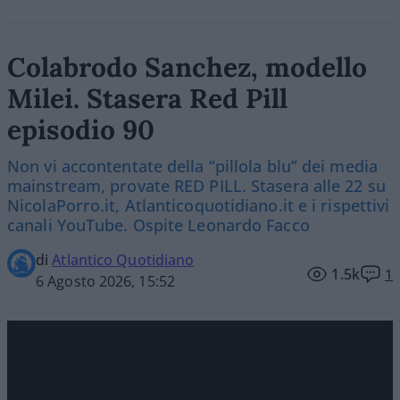
Colabrodo Sanchez, modello
Milei. Stasera Red Pill
episodio 90
Non vi accontentate della “pillola blu” dei media
mainstream, provate RED PILL. Stasera alle 22 su
NicolaPorro.it, Atlanticoquotidiano.it e i rispettivi
canali YouTube. Ospite Leonardo Facco
di
Atlantico Quotidiano
1.5k
1
6 Agosto 2026, 15:52