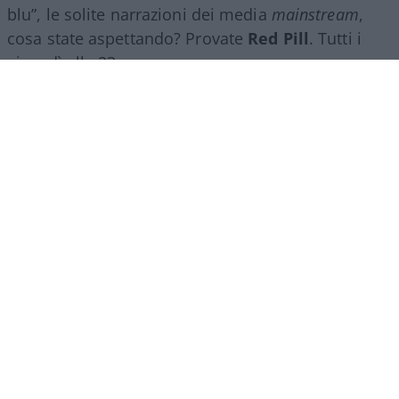
blu”, le solite narrazioni dei media
mainstream
,
cosa state aspettando? Provate
Red Pill
. Tutti i
giovedì alle 23
su
NicolaPorro.it
,
Atlanticoquotidiano.it
e i rispettivi
canali
YouTube
:
@NicolaPorroZuppa
e
@atlanticoquotidiano
.
Democratici Usa sempre più
ostaggio degli islamo-
comunisti
El Sayed vince le primarie democratiche per il
Senato in Michigan. I candidati DSA vincono
ovunque prevalga un elettorato di immigrati che
non intendono integrarsi e giovani influenzati da
prof marxisti