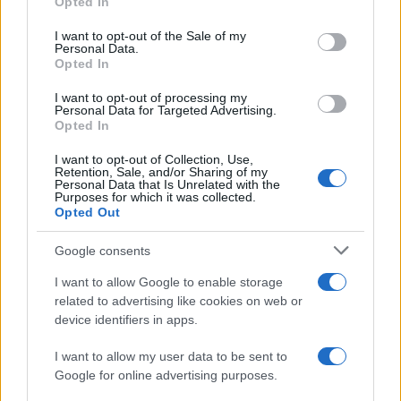
Opted In
potere che hanno permesso che accadesse”, ha
I want to opt-out of the Sale of my
commentato
Martina Navratilova
su
X
, non
Personal Data.
Opted In
certo accusabile di essere salviniana.
I want to opt-out of processing my
Personal Data for Targeted Advertising.
Opted In
“Ad una giovane pugile è stato appena portato via
I want to opt-out of Collection, Use,
Retention, Sale, and/or Sharing of my
tutto ciò per cui aveva lavorato e si era allenata,
Personal Data that Is Unrelated with the
perché avete permesso ad un maschio di salire
Purposes for which it was collected.
Opted Out
sul ring con lei. Siete una vergogna, la vostra
‘salvaguardia’ è una barzelletta e Parigi 2024 sarà
Google consents
offuscata per sempre dalla brutale ingiustizia fatta
I want to allow Google to enable storage
a Carini”, è il duro atto d’accusa della scrittrice
J.K.
related to advertising like cookies on web or
Rowling
, un’altra non certo di estrema destra,
device identifiers in apps.
commentando le giustificazioni di una funzionaria
I want to allow my user data to be sent to
del CIO.
Google for online advertising purposes.