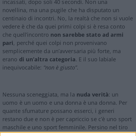
incassati, dopo soli 40 secondi. Non una
novellina, ma una pugile che ha disputato un
centinaio di incontri. No, la realtà che non si vuole
vedere è che da quei primi colpi si è resa conto
che quell’incontro
non sarebbe stato ad armi
pari
, perché quei colpi non provenivano
semplicemente da un’avversaria più forte, ma
erano
di un’altra categoria
. E il suo labiale
inequivocabile:
“non è giusto”
.
Nessuna sceneggiata, ma la
nuda verità
: un
uomo è un uomo e una donna è una donna. Per
quante sfumature possano esserci, i generi
restano due e non è per capriccio se c’è uno sport
maschile e uno sport femminile. Persino nel tiro
con la pistola. Nella boxe i pugili competono per