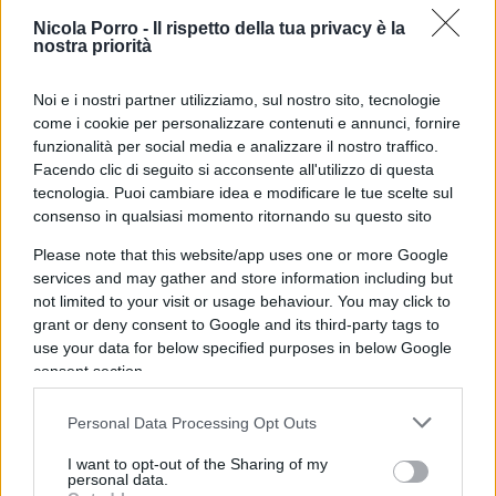
categorie di peso, figuriamoci se possa essere
Nicola Porro -
Il rispetto della tua privacy è la
nostra priorità
ininfluente il genere.
Noi e i nostri partner utilizziamo, sul nostro sito, tecnologie
Nemmeno di fronte al tema sicurezza si sono
come i cookie per personalizzare contenuti e annunci, fornire
funzionalità per social media e analizzare il nostro traffico.
fermati. Angela doveva farsi massacrare, un
Facendo clic di seguito si acconsente all'utilizzo di questa
sacrificio
necessario a soddisfare la loro
tecnologia. Puoi cambiare idea e modificare le tue scelte sul
ideologia
.
consenso in qualsiasi momento ritornando su questo sito
Please note that this website/app uses one or more Google
services and may gather and store information including but
not limited to your visit or usage behaviour. You may click to
Né si sono resi conto che questa follia ha fatto il
grant or deny consent to Google and its third-party tags to
giro del mondo
. Non si è trattato di una
use your data for below specified purposes in below Google
polemicuccia di bassa cucina nostrana attribuibile
consent section.
a Salvini o Meloni, è stato un evento rivelatore di
Personal Data Processing Opt Outs
cui si è scritto e dibattuto a livello internazionale.
I want to opt-out of the Sharing of my
personal data.
“Vergognoso, non finirà bene per le persone al