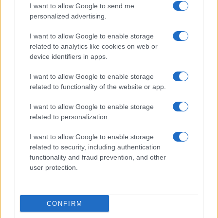
I want to allow Google to send me
“Qualcuno con un DSD (disturbi della
personalized advertising.
differenziazione sessuale,
ndr
) non può fare a
meno del modo in cui è nato, ma può scegliere di
I want to allow Google to enable storage
related to analytics like cookies on web or
non imbrogliare; di non prendere medaglie alle
device identifiers in apps.
donne”, ha scritto
Suzanne Moore
sul
Telegraph
.
I want to allow Google to enable storage
related to functionality of the website or app.
“Gli uomini non appartengono agli sport
I want to allow Google to enable storage
related to personalization.
femminili”, ha scritto su
X
la ex nuotatrice Usa
Riley Gaines
.
I want to allow Google to enable storage
related to security, including authentication
functionality and fraud prevention, and other
Hanno provato ad arrampicarsi sugli specchi
user protection.
argomentando che
Imane Khelif
ha già
partecipato alle Olimpiadi di Tokyo 2020 non
superando i quarti e che altre donne sono riuscite
CONFIRM
a batterlo. E se al prossimo turno perde, vi