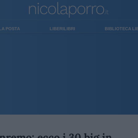
LA POSTA
LIBERILIBRI
BIBLIOTECA L
nremo: ecco i 30 big in