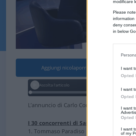
modificare l
Please note
information 
deny consent
in below Go
Persona
Aggiungi nicolaporro.it alle tue fonti pre
I want t
Opted 
Ascolta l'articolo
I want t
Opted 
L’annuncio di Carlo Conti al Tg1 svela i c
I want 
Advertis
Opted 
I 30 concorrenti di Sanremo 2026:
I want t
1. Tommaso Paradiso
of my P