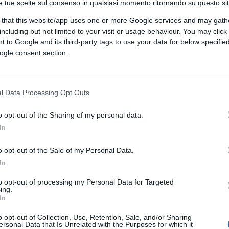
e tue scelte sul consenso in qualsiasi momento ritornando su questo si
 that this website/app uses one or more Google services and may gath
including but not limited to your visit or usage behaviour. You may click 
 to Google and its third-party tags to use your data for below specifi
ogle consent section.
l Data Processing Opt Outs
ferite su Google
CLICCA QUI
o opt-out of the Sharing of my personal data.
In
o opt-out of the Sale of my Personal Data.
0:00
/
--:--
In
oncorrenti di Sanremo 2026.
to opt-out of processing my Personal Data for Targeted
ing.
In
o opt-out of Collection, Use, Retention, Sale, and/or Sharing
ersonal Data that Is Unrelated with the Purposes for which it