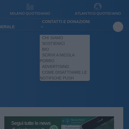
MILANO QUOTIDIANO
ATLANTICO QUOTIDIANO
CONTATTI E DONAZIONI
IBERALE
CHI SIAMO
SOSTIENICI
BIO
SCRIVI A NICOLA
PORRO
ADVERTISING
COME DISATTIVARE LE
NOTIFICHE PUSH