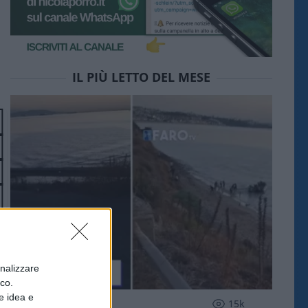
IL PIÙ LETTO DEL MESE
onalizzare
ico.
e idea e
ESTERI
15k