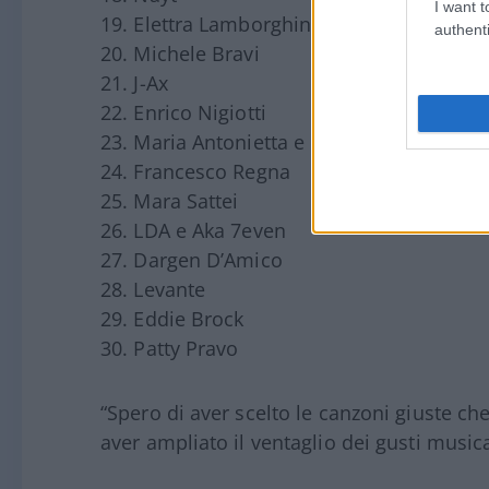
I want t
19. Elettra Lamborghini
authenti
20. Michele Bravi
21. J-Ax
22. Enrico Nigiotti
23. Maria Antonietta e Colombre
24. Francesco Regna
25. Mara Sattei
26. LDA e Aka 7even
27. Dargen D’Amico
28. Levante
29. Eddie Brock
30. Patty Pravo
“Spero di aver scelto le canzoni giuste c
aver ampliato il ventaglio dei gusti musical