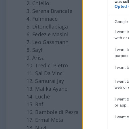
was col
2. Chiello
Opted 
3. Serena Brancale
4. Fulminacci
Google 
5. Ditonellapiaga
I want t
6. Fedez e Masini
web or d
7. Leo Gassmann
8. Sayf
I want t
purpose
9. Arisa
10. Tredici Pietro
I want 
11. Sal Da Vinci
12. Samurai Jay
I want t
web or d
13. Malika Ayane
14. Luchè
I want t
15. Raf
or app.
16. Bambole di Pezza
I want t
17. Ermal Meta
18. Nayt