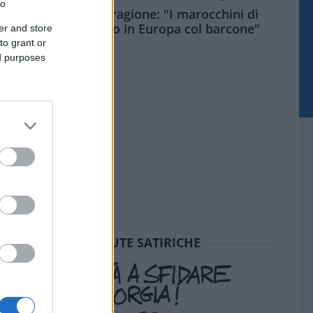
to
Meloni aveva ragione: "I marocchini di
Ceuta sbarcano in Europa col barcone"
er and store
to grant or
ed purposes
SEDUTE SATIRICHE