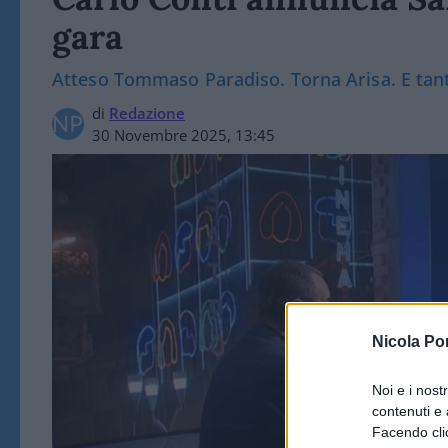
gara
Atteso Tommaso Paradiso. Torna Arisa. E tanti
di
Redazione
30 Novembre 2025, 13:45
Nicola Po
Noi e i nost
contenuti e 
Facendo clic