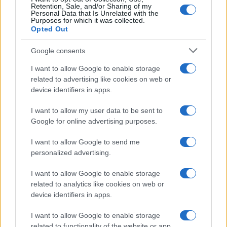
È il lessico familiare della sinistra dei “compagni
Retention, Sale, and/or Sharing of my
Personal Data that Is Unrelated with the
che sbagliavano”, per intendere il contrario, non
Purposes for which it was collected.
sbagliavano per niente.
È l’opportunismo e
Opted Out
l’attendismo strategico dei compagni
Google consents
moderati
, intanto li lasciamo fare, sono pur
I want to allow Google to enable storage
sempre figli nostri, e vediamo come va a finire: se
related to advertising like cookies on web or
perdono li rinneghiamo, con discrezione. Fiano
device identifiers in apps.
queste cose le sa e non può cavarsela con
I want to allow my user data to be sent to
l’appello edificante a studiare, riflettere, capire,
Google for online advertising purposes.
informarsi, tollerarsi: tutta roba bella, giusta, ma
che nel PD non è di casa e neppure di soffitta: lì
I want to allow Google to send me
regna la stupidità preconcetta antisemita,
personalized advertising.
filoterroristica di stampo islamico, comanda
I want to allow Google to enable storage
precisamente l’antisionismo non tanto come
related to analytics like cookies on web or
negazione di un diritto a esistere ma quale
device identifiers in apps.
passepartout per la negazione di tutti i diritti in
I want to allow Google to enable storage
tutti i confronti: questione ebraica, gender, clima,
related to functionality of the website or app.