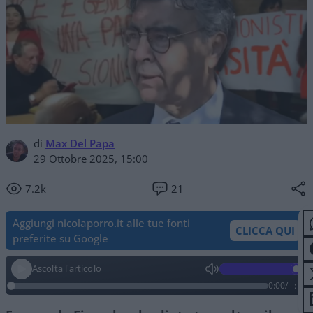
di
Max Del Papa
29 Ottobre 2025, 15:00
7.2k
21
Aggiungi nicolaporro.it alle tue fonti
CLICCA QUI
preferite su Google
Ascolta l'articolo
0:00
/
--:--