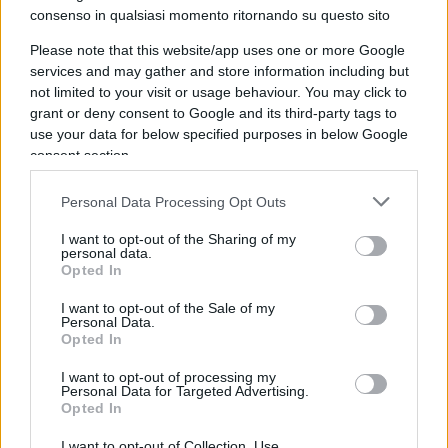
consenso in qualsiasi momento ritornando su questo sito
Please note that this website/app uses one or more Google
È il gesto della protesta violenta di tutte le
services and may gather and store information including but
formazioni della galassia ultra e neocomunista,
not limited to your visit or usage behaviour. You may click to
dall’immaginifico Movimento del ’77 in poi. É la
grant or deny consent to Google and its third-party tags to
use your data for below specified purposes in below Google
colonna Walter Alasia, è la provocazione di ogni
consent section.
balordo dei centri sociali o di qualsiasi università
occupata.
Personal Data Processing Opt Outs
I want to opt-out of the Sharing of my
personal data.
Opted In
Leggi anche:
I want to opt-out of the Sale of my
Personal Data.
L’ignobile gesto contro Fiano dei Pro Pal rossi
Opted In
Fuori i sionisti dalle università. I Pro Pal
I want to opt-out of processing my
Personal Data for Targeted Advertising.
censurano Emanuele Fiano (Pd)
Opted In
I want to opt-out of Collection, Use,