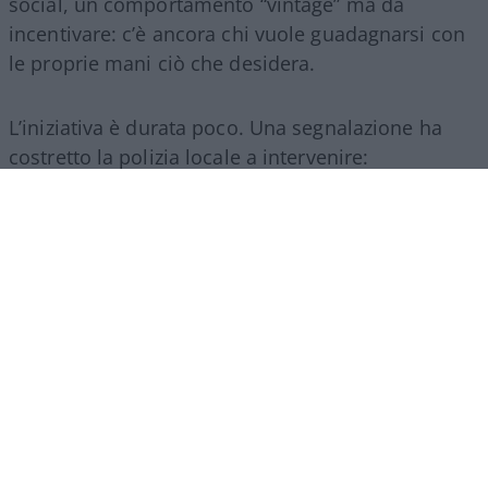
social, un comportamento “vintage” ma da
incentivare: c’è ancora chi vuole guadagnarsi con
le proprie mani ciò che desidera.
L’iniziativa è durata poco. Una segnalazione ha
costretto la polizia locale a intervenire:
ovviamente mancavano le autorizzazioni per la
somministrazione di alimenti e bevande e così i
ragazzi hanno dovuto chiudere.
Ne abbiamo
parlato in maniera più approfondita qui
.