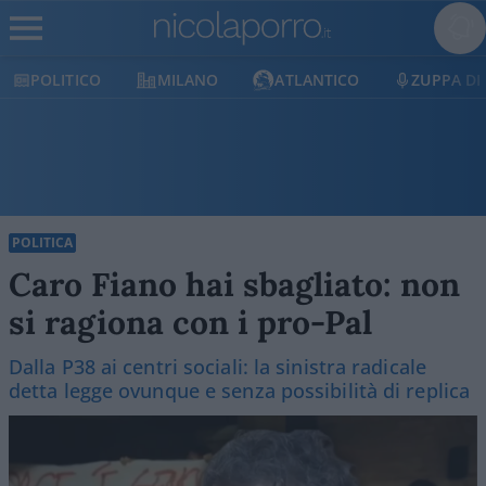
MILANO
ATLANTICO
ZUPPA DI PORRO
E
POLITICA
Caro Fiano hai sbagliato: non
si ragiona con i pro-Pal
Dalla P38 ai centri sociali: la sinistra radicale
detta legge ovunque e senza possibilità di replica