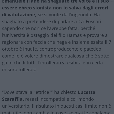
Emanuele Fiano ha sbagliato tre volte e il suo
essere ebreo sionista non lo salva dagli errori
di valutazione
, se si vuole dall’ingenuità. Ha
sbagliato a pretendere di parlare a Ca’ Foscari
sapendo che non ce l’avrebbe fatta, perché
l’università è ostaggio dei filo Hamas e provare a
ragionare con feccia che nega e insieme esalta il 7
ottobre è inutile, controproducente e patetico
come lo è volere dimostrare qualcosa che è sotto
gli occhi di tutti: l’intolleranza esibita e in certa
misura tollerata.
“Dove stava la rettrice?” ha chiesto
Lucetta
Scaraffia,
resasi incompatibile col mondo
universitario. Il risultato in questi casi limite non è
mai utile, non cambia le cose, se mai le conclama,