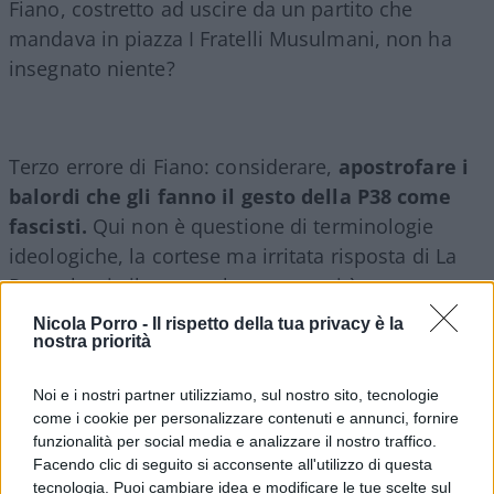
Fiano, costretto ad uscire da un partito che
mandava in piazza I Fratelli Musulmani, non ha
insegnato niente?
Terzo errore di Fiano: considerare,
apostrofare i
balordi che gli fanno il gesto della P38 come
fascisti.
Qui non è questione di terminologie
ideologiche, la cortese ma irritata risposta di La
Russa lascia il tempo che trova; qui è una
faccenda storica, di verità storica: i fascisti, i
Nicola Porro -
Il rispetto della tua privacy è la
neofascisti, hanno infinite ragioni di essere
nostra priorità
esecrati, la loro stagione terroristica è atroce (e
Noi e i nostri partner utilizziamo, sul nostro sito, tecnologie
andrà costantemente ricordata, sia detto per
come i cookie per personalizzare contenuti e annunci, fornire
inciso), ma la P38 era, resta il vessillo di certa
funzionalità per social media e analizzare il nostro traffico.
sinistra: infantile ma canagliesca, oltranzista,
Facendo clic di seguito si acconsente all'utilizzo di questa
tecnologia. Puoi cambiare idea e modificare le tue scelte sul
brigatista.