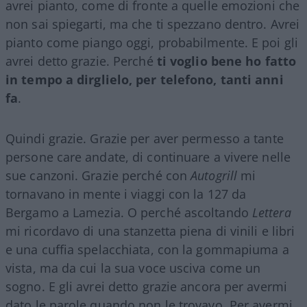
avrei pianto, come di fronte a quelle emozioni che
non sai spiegarti, ma che ti spezzano dentro. Avrei
pianto come piango oggi, probabilmente. E poi gli
avrei detto grazie. Perché
ti voglio bene ho fatto
in tempo a dirglielo, per telefono, tanti anni
fa
.
Quindi grazie. Grazie per aver permesso a tante
persone care andate, di continuare a vivere nelle
sue canzoni. Grazie perché con
Autogrill
mi
tornavano in mente i viaggi con la 127 da
Bergamo a Lamezia. O perché ascoltando
Lettera
mi ricordavo di una stanzetta piena di vinili e libri
e una cuffia spelacchiata, con la gommapiuma a
vista, ma da cui la sua voce usciva come un
sogno. E gli avrei detto grazie ancora per avermi
dato le parole quando non le trovavo. Per avermi