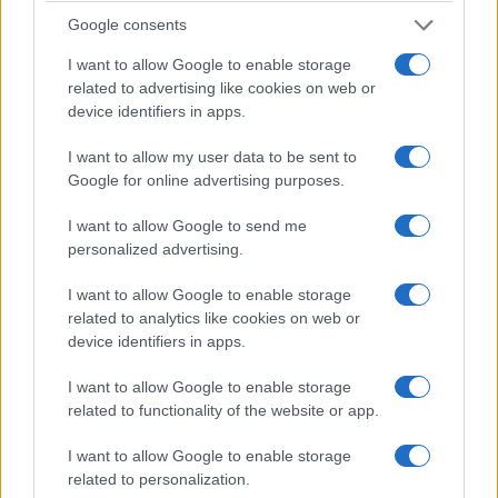
ancora da cogliere.
Fare della Corte non un
Google consents
ostacolo all’amministrazione, ma una
I want to allow Google to enable storage
moderna infrastruttura della buona
related to advertising like cookies on web or
amministrazione
: più veloce nei giudizi, più forte
device identifiers in apps.
nell’analisi dei dati, più chiara nel distinguere
I want to allow my user data to be sent to
l’errore dall’illecito e più comprensibile persino ai
Google for online advertising purposes.
cittadini.
I want to allow Google to send me
personalized advertising.
Perché chi amministra in buona fede deve poter
firmare senza paura.
Ma chi paga le tasse deve
I want to allow Google to enable storage
poter dormire altrettanto tranquillo
, sapendo
related to analytics like cookies on web or
device identifiers in apps.
che qualcuno continua a controllare come
vengono spesi i suoi soldi. Machiavelli,
I want to allow Google to enable storage
probabilmente, avrebbe capito anche questo.
related to functionality of the website or app.
I want to allow Google to enable storage
related to personalization.