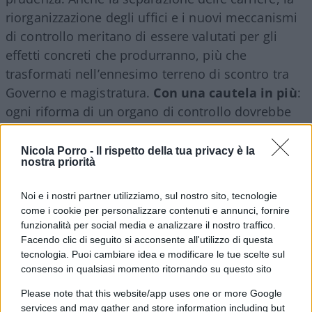
riorganizzazione degli uffici e i nuovi meccanismi
di controllo meritano di essere valutati per gli
effetti concreti che produrranno, più che
trasformati nell’ennesimo terreno di scontro tra
Governo e magistratura.
Con una cautela in più
:
ogni riforma di un organo di controllo dovrebbe
rafforzarne non soltanto l’efficienza, ma anche
l’indipendenza e la percezione di indipendenza,
Nicola Porro -
Il rispetto della tua privacy è la
nostra priorità
perché l’autorevolezza di chi controlla dipende
anche dalla distanza che mantiene da chi è
Noi e i nostri partner utilizziamo, sul nostro sito, tecnologie
chiamato a controllare.
come i cookie per personalizzare contenuti e annunci, fornire
funzionalità per social media e analizzare il nostro traffico.
Facendo clic di seguito si acconsente all'utilizzo di questa
Sarebbe infatti un errore raccontare questa
tecnologia. Puoi cambiare idea e modificare le tue scelte sul
riforma come una partita con due squadre
:
consenso in qualsiasi momento ritornando su questo sito
Palazzo Chigi da una parte e la Corte dei conti
Please note that this website/app uses one or more Google
dall’altra. La questione riguarda qualcosa di assai
services and may gather and store information including but