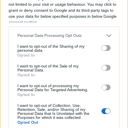
meno spettacolare, ma molto più importante:
not limited to your visit or usage behaviour. You may click to
grant or deny consent to Google and its third-party tags to
come rendere lo Stato capace di decidere e,
use your data for below specified purposes in below Google
contemporaneamente, capace di controllare se
consent section.
stesso.
Personal Data Processing Opt Outs
I want to opt-out of the Sharing of my
personal data.
Opted In
I want to opt-out of the Sale of my
Personal Data.
Opted In
I want to opt-out of processing my
Personal Data for Targeted Advertising.
Opted In
I want to opt-out of Collection, Use,
Retention, Sale, and/or Sharing of my
Personal Data that Is Unrelated with the
Purposes for which it was collected.
Opted Out
Forse è proprio questa l’occasione che resta