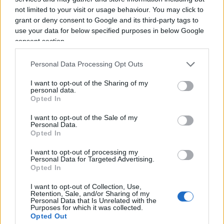
email di conferma (sicchè il contribuente potrebbe
not limited to your visit or usage behaviour. You may click to
essere indotto a pensare che la mancata risposta
grant or deny consent to Google and its third-party tags to
sia conseguenza di un ritardo
use your data for below specified purposes in below Google
dell’amministrazione e lasciare incolpevolmente
consent section.
scadere i termini); etc.
Personal Data Processing Opt Outs
3.
Nel form della domanda, come detto sopra,
I want to opt-out of the Sharing of my
personal data.
non è previsto che si dia un proprio recapito PEC
Opted In
(indirizzo che darebbe certezza di invio all’ufficio e
I want to opt-out of the Sale of my
di ricezione al contribuente), ma solo un indirizzo
Personal Data.
Opted In
email non certificato (a dispetto delle disposizioni
sulla c.d. amministrazione digitale); quando
I want to opt-out of processing my
Personal Data for Targeted Advertising.
invece l’ADE, da oltre un lustro ormai, notifica le
Opted In
cartelle via PEC ai contribuenti; inoltre nella posta
I want to opt-out of Collection, Use,
non certificata esiste il concreto rischio che i
Retention, Sale, and/or Sharing of my
Personal Data that Is Unrelated with the
messaggi di risposta dell’agenzia
vengano
Purposes for which it was collected.
Opted Out
collocati negli Spam;
come sopra detto se si