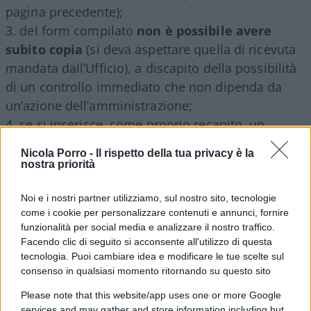
pagina precedente);
del form compilato
non è possibile avere
subito copia
(si deva aspettare quella di ricevuta
mandata dall’Ufficio), a discapito della possibilità
di un controllo immediato che non dipenda da
un’azione dell’amministrazione;
se si inserisce, come proprio recapito, un
indirizzo PEC (è pur vero che c’è una finestra da
Nicola Porro -
Il rispetto della tua privacy è la
aprire appositamente per leggerne il contenuto,
nostra priorità
che lo spiega), il sistema non risponde, neppure
per avvertire che, a causa dell’indicazione di
Noi e i nostri partner utilizziamo, sul nostro sito, tecnologie
come i cookie per personalizzare contenuti e annunci, fornire
casella PEC,
la domanda non ha avuto buon
funzionalità per social media e analizzare il nostro traffico.
fine
e non verrà presa in considerazione;
Facendo clic di seguito si acconsente all'utilizzo di questa
eppure, al termine della compilazione, si apre
tecnologia. Puoi cambiare idea e modificare le tue scelte sul
consenso in qualsiasi momento ritornando su questo sito
comunque una finestra di pop-up dov’è scritto che
la domanda è stata ricevuta e che arriverà una
Please note that this website/app uses one or more Google
services and may gather and store information including but