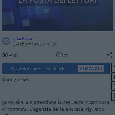
LA POSTA DEI LETTORI
di
La Posta
26 Febbraio 2023, 10:30
4.2k
21
Segui nicolaporro.it su Google
CLICCA QUI
Buongiorno.
porto alla Sua attenzione la seguente incresciosa
circostanza.
L’agenzia delle entrate
, riguardo