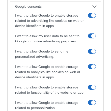
inserisce nel form una PEC e si inoltra la
Google consents
domanda, si apre una finestra che dichiara la
I want to allow Google to enable storage
domanda inoltrata e invita ad attendere la
related to advertising like cookies on web or
conferma (che su PEC però non arriva).
device identifiers in apps.
I want to allow my user data to be sent to
Google for online advertising purposes.
4.
Nel tempo intercorrente fra l’inoltro della
I want to allow Google to send me
domanda e la comunicazione ufficiale
personalized advertising.
dell’agenzia, sul cassetto del contribuente
vengono caricate informazioni che non vengono
I want to allow Google to enable storage
related to analytics like cookies on web or
notificate, introducendo un onere a carico del
device identifiers in apps.
contribuente di consultazione del cassetto
che la
legge non prevede
.
I want to allow Google to enable storage
related to functionality of the website or app.
5.
La risposta alla domanda (è stato annunciato)
I want to allow Google to enable storage
avverrà via email ordinaria dell’agenzia,
related to personalization.