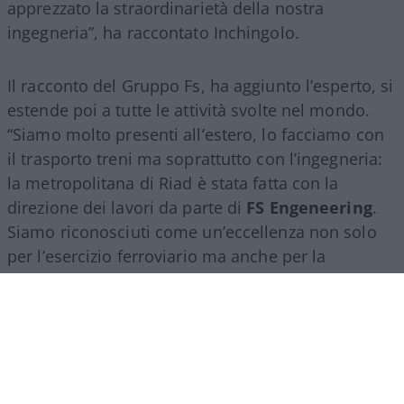
apprezzato la straordinarietà della nostra
ingegneria”, ha raccontato Inchingolo.
Il racconto del Gruppo Fs, ha aggiunto l’esperto, si
estende poi a tutte le attività svolte nel mondo.
“Siamo molto presenti all’estero, lo facciamo con
il trasporto treni ma soprattutto con l’ingegneria:
la metropolitana di Riad è stata fatta con la
direzione dei lavori da parte di
FS Engeneering
.
Siamo riconosciuti come un’eccellenza non solo
per l’esercizio ferroviario ma anche per la
realizzazione e progettazione dei lavori in questo
ambito”.
Marco Leardi, 7 agosto 2026