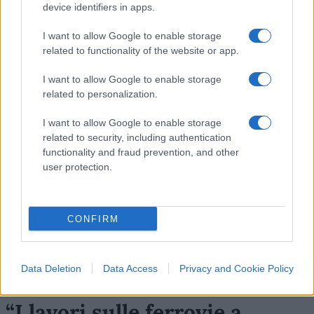
device identifiers in apps.
I want to allow Google to enable storage
42
related to functionality of the website or app.
Leggi i commenti
I want to allow Google to enable storage
related to personalization.
SEDUTE SATIRICHE
I want to allow Google to enable storage
Vignetta del 07/08/2026
related to security, including authentication
functionality and fraud prevention, and other
user protection.
Vai all'archivio delle vignette
CONFIRM
Data Deletion
Data Access
Privacy and Cookie Policy
“I lavori sulle ferrovie a