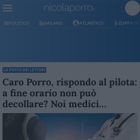
POLITICO
MILANO
ATLANTICO
ZUPPA DI
LA POSTA DEI LETTORI
Caro Porro, rispondo al pilota:
a fine orario non può
decollare? Noi medici…