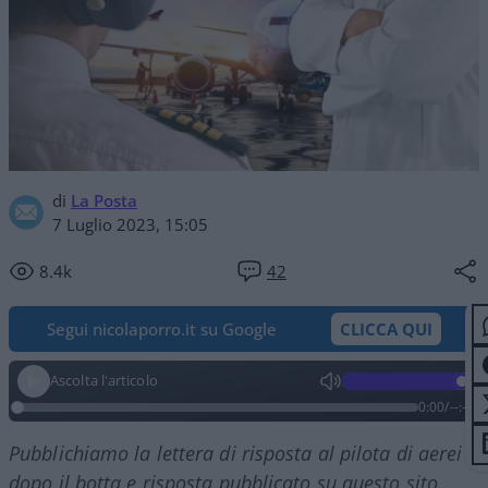
di
La Posta
7 Luglio 2023, 15:05
8.4k
42
Segui nicolaporro.it su Google
CLICCA QUI
Ascolta l'articolo
0:00
/
--:--
Pubblichiamo la lettera di risposta al pilota di aerei
dopo il botta e risposta pubblicato su questo sito.