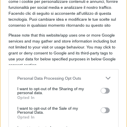
come i cookie per personalizzare contenuti e annunci, fornire
E comunque
se arriva un’urgenza operatoria e
funzionalità per social media e analizzare il nostro traffico.
Facendo clic di seguito si acconsente all'utilizzo di questa
il chirurgo ha lavorato già dodici ore
se non ci
tecnologia. Puoi cambiare idea e modificare le tue scelte sul
sono alternative si rimette a operare piuttosto che
consenso in qualsiasi momento ritornando su questo sito
lasciar morire il paziente. Noi medici lavoriamo
Please note that this website/app uses one or more Google
con
turni massacranti
, prendiamo un terzo dello
services and may gather and store information including but
stipendio di un pilota e non possiamo nè ci
not limited to your visit or usage behaviour. You may click to
sogneremmo mai di abbandonare la corsia o la
grant or deny consent to Google and its third-party tags to
use your data for below specified purposes in below Google
sala operatoria se finissimo le ore di lavoro e non
consent section.
arrivasse il cambio.
Personal Data Processing Opt Outs
Nel mio caso specifico avrei avuto dei pazienti da
I want to opt-out of the Sharing of my
visitare il giorno seguente e due di loro ho dovuto
personal data.
Opted In
farli andare al pronto soccorso in quanto sono
giunto a destinazione due giorni dopo, grazie ad
I want to opt-out of the Sale of my
Personal Data.
altra compagnia e non EasyJet.
Opted In