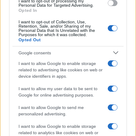
I want to opt-out of processing my
Personal Data for Targeted Advertising.
Opted In
Quindi signor pilota non tutti coloro che vanno in
I want to opt-out of Collection, Use,
Sardegna lo fanno per vacanza ed in ogni caso
Retention, Sale, and/or Sharing of my
Personal Data that Is Unrelated with the
non devono essere abbandonati
. Ci sono
Purposes for which it was collected.
pazienti che in giornata tornano in Sardegna dopo
Opted Out
una terapia oncologica e la compagnia li fa
Google consents
restare a Milano con tutti i disagi che ciò
I want to allow Google to enable storage
comporta. È una questione morale e umana che
related to advertising like cookies on web or
coloro che pensano solo ai soldi non hanno.
device identifiers in apps.
I want to allow my user data to be sent to
Cordiali Saluti.
Google for online advertising purposes.
I want to allow Google to send me
personalized advertising.
Lettera firmata
I want to allow Google to enable storage
related to analytics like cookies on web or
#AEREO
#EASYJET
#MEDICI
#PILOTI