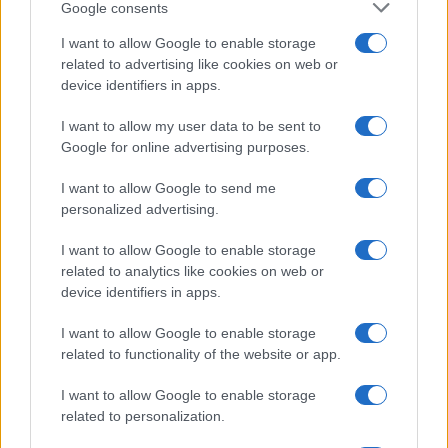
Google consents
I want to allow Google to enable storage
Stefania, 17 marzo 2021
related to advertising like cookies on web or
device identifiers in apps.
#COVID
#GIOVANI
#MASCHERINA
#MULTA
I want to allow my user data to be sent to
Google for online advertising purposes.
116
I want to allow Google to send me
personalized advertising.
Leggi i commenti
I want to allow Google to enable storage
related to analytics like cookies on web or
SEDUTE SATIRICHE
device identifiers in apps.
Vignetta del 07/08/2026
I want to allow Google to enable storage
related to functionality of the website or app.
I want to allow Google to enable storage
Vai all'archivio delle vignette
related to personalization.