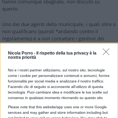
hanno comunque sbagliato, non discuto su
questo.
Uno dei due agenti della municipale, i quali oltre a
non qualificarsi (quindi *andando contro il
regolamento) e a non contattare i genitori dei
minorenni (*), indossava la mascherina a naso
scoperto, se così si può dire, (altra grave
Nicola Porro -
Il rispetto della tua privacy è la
nostra priorità
mancanza) e, come se non bastasse, si è
accomiatato con un quanto mai fuori luogo: “State
Noi e i nostri partner utilizziamo, sul nostro sito, tecnologie
sereni!”
come i cookie per personalizzare contenuti e annunci, fornire
funzionalità per social media e analizzare il nostro traffico.
Facendo clic di seguito si acconsente all'utilizzo di questa
Se non sbaglio, più di una volta Lei stesso ha
tecnologia. Puoi cambiare idea e modificare le tue scelte sul
parlato del buon senso dei vigili urbani, descritti
consenso in qualsiasi momento ritornando su questo sito
come persone che sanno giudicare chi si merita
Please note that this website/app uses one or more Google
davvero una multa così pesante e chi invece una
services and may gather and store information including but
educativa “tirata di orecchi”. Come al solito si cade