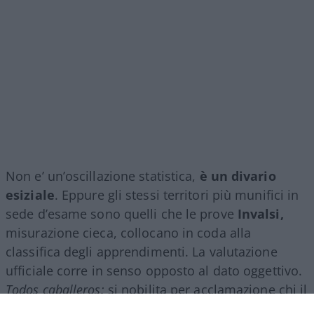
Non e’ un’oscillazione statistica,
è un divario
esiziale
. Eppure gli stessi territori più munifici in
sede d’esame sono quelli che le prove
Invalsi,
misurazione cieca, collocano in coda alla
classifica degli apprendimenti. La valutazione
ufficiale corre in senso opposto al dato oggettivo.
Todos caballeros:
si nobilita per acclamazione chi il
test pone più in basso.