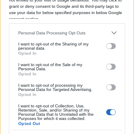
not limited to your visit or usage behaviour. You may click to
grant or deny consent to Google and its third-party tags to
nel retorico: “a pagare sono sempre gli stessi”,
use your data for below specified purposes in below Google
strizzati fino all’osso. Naturalmente, non ci si cura
consent section.
minimamente se siano fasce di lavoratori
penalizzate da questa situazione.
Personal Data Processing Opt Outs
I want to opt-out of the Sharing of my
personal data.
Io sono una delle poche genovesi Doc (razza
Opted In
ormai in via d’estinzione) su questo territorio.
I want to opt-out of the Sale of my
Personal Data.
Opted In
Domani, con la puntualità e la fierezza di un vero
genovese, andrò a pagare questa, a mio avviso,
I want to opt-out of processing my
Personal Data for Targeted Advertising.
ingiusta multa (non posso permettermi il lusso di
Opted In
rischiare un ricorso), con l’amaro in bocca di chi
I want to opt-out of Collection, Use,
non riesce a digerire questi bocconi avvelenati.
Retention, Sale, and/or Sharing of my
Personal Data that Is Unrelated with the
Purposes for which it was collected.
Opted Out
Io ho sempre tifato per Lei (e lo faccio tuttora), ma
La invito a riflettere.