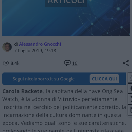
ARTICOLI
di
Alessandro Gnocchi
7 Luglio 2019, 19:18
8.4k
16
Segui nicolaporro.it su Google
CLICCA QUI
Carola Rackete
, la capitana della nave Ong Sea
Watch, è la «donna di Vitruvio» perfettamente
inscritta nel cerchio del politicamente corretto, la
incarnazione della cultura dominante in questa
epoca. Vediamo quali sono le sue caratteristiche,
prelevando le sue parole dall’intervista rilasciata