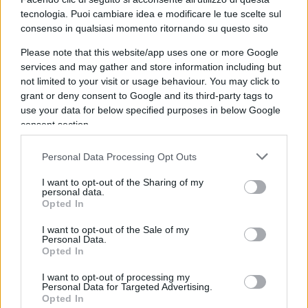
ha i suoi limiti e i suoi rischi. Niente. Basta dire
tecnologia. Puoi cambiare idea e modificare le tue scelte sul
«diritti umani» per far diventare tutto buono e
consenso in qualsiasi momento ritornando su questo sito
giusto.
Please note that this website/app uses one or more Google
services and may gather and store information including but
not limited to your visit or usage behaviour. You may click to
grant or deny consent to Google and its third-party tags to
5. Immigrazionista
. Tutti i migranti devono
use your data for below specified purposes in below Google
consent section.
sbarcare in Europa. È loro diritto: «Anche chi
scappa dalla fame e dalla mancanza di
Personal Data Processing Opt Outs
opportunità ha diritto a un futuro». Una buona
percentuale di migranti appartiene a quella che
I want to opt-out of the Sharing of my
personal data.
potrebbe e dovrebbe essere la classe media
Opted In
africana: non sarà un problema anche per i Paesi
I want to opt-out of the Sale of my
di partenza?
Personal Data.
Opted In
I want to opt-out of processing my
6. Atea
. Nulla di strano, nell’età della
Personal Data for Targeted Advertising.
secolarizzazione.
Opted In