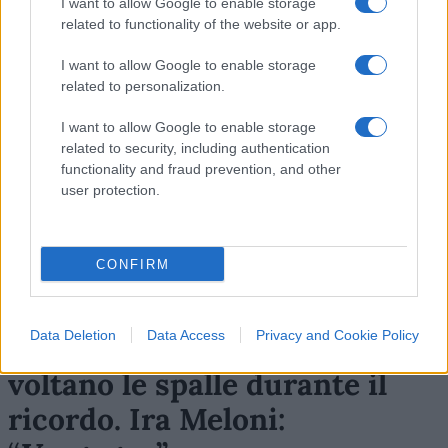
I want to allow Google to enable storage
related to functionality of the website or app.
I want to allow Google to enable storage
SEDUTE SATIRICHE
related to personalization.
Vignetta del 07/08/2026
I want to allow Google to enable storage
related to security, including authentication
functionality and fraud prevention, and other
user protection.
Vai all'archivio delle vignette
CONFIRM
Data Deletion
Data Access
Privacy and Cookie Policy
Marcinelle, i sindadati
voltano le spalle durante il
ricordo. Ira Meloni: