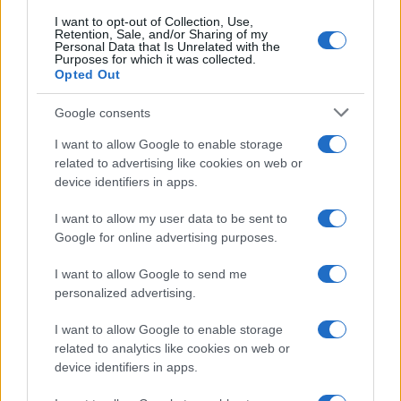
I want to opt-out of Collection, Use,
Retention, Sale, and/or Sharing of my
Personal Data that Is Unrelated with the
Purposes for which it was collected.
7. Intellettuale
. Ci tiene a sottolineare di
Opted Out
provenire da «un ambiente accademico» e di
Google consents
avere «amici in molte università». Carola Rackete
non ha una opinione fuori posto. Se non
I want to allow Google to enable storage
esistesse, le Ong dovrebbero inventare una
related to advertising like cookies on web or
device identifiers in apps.
Capitana Rackete, uguale a questa.
I want to allow my user data to be sent to
Google for online advertising purposes.
Alessandro Gnocchi, 7 luglio 2019
I want to allow Google to send me
#CAROLA
#MIGRANTI
#ONG
#SEA WATCH
personalized advertising.
#SINISTRA
I want to allow Google to enable storage
related to analytics like cookies on web or
device identifiers in apps.
16
Leggi i commenti