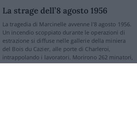
La strage dell’8 agosto 1956
La tragedia di Marcinelle avvenne l’8 agosto 1956.
Un incendio scoppiato durante le operazioni di
estrazione si diffuse nelle gallerie della miniera
del Bois du Cazier, alle porte di Charleroi,
intrappolando i lavoratori. Morirono 262 minatori,
di cui 136 italiani. Tra il 1946 e il 1956 più di 140
mila italiani partirono per il Belgio per lavorare
nelle miniere di carbone della Vallonia. Molti
vivevano in strutture precarie, comprese baracche
che erano state usate come campi di prigionia.