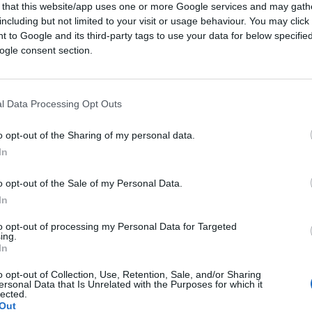
 that this website/app uses one or more Google services and may gath
including but not limited to your visit or usage behaviour. You may click 
 to Google and its third-party tags to use your data for below specifi
ogle consent section.
04:15
l Data Processing Opt Outs
abbia cambiato idea. In questo filmato di
alvini su manifestazioni e svuotacarceri
o opt-out of the Sharing of my personal data.
cutore di ieri è il capo della spedizione della
In
a raccolto 50 migranti al largo della Libia.
o opt-out of the Sale of my Personal Data.
In
sero promesse. Ecco 5 passaggi salienti:
to opt-out of processing my Personal Data for Targeted
ing.
In
no i gazebo della Lega. Casarini: Voi fate
o opt-out of Collection, Use, Retention, Sale, and/or Sharing
ersonal Data that Is Unrelated with the Purposes for which it
lected.
Out