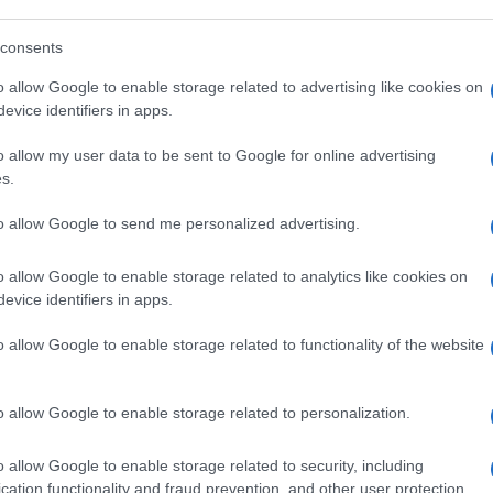
pretendere la loro identificazione, facciamolo
consents
o allow Google to enable storage related to advertising like cookies on
pre.
evice identifiers in apps.
o allow my user data to be sent to Google for online advertising
abilità perchè ha votato lo svuotacarceri.
s.
rompe sempre (riferito a Casarini) è
to allow Google to send me personalized advertising.
o allow Google to enable storage related to analytics like cookies on
evice identifiers in apps.
O SALVINI
#MIGRANTI
o allow Google to enable storage related to functionality of the website
87
o allow Google to enable storage related to personalization.
Leggi i commenti
o allow Google to enable storage related to security, including
cation functionality and fraud prevention, and other user protection.