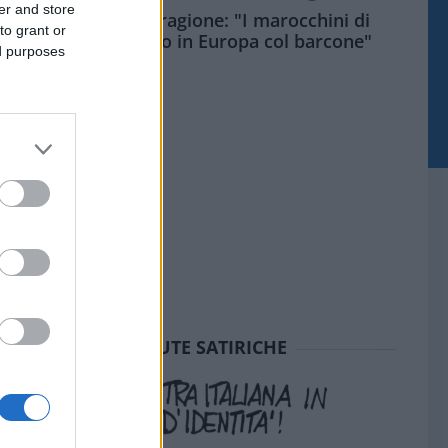
er and store
Meloni aveva ragione: "I marocchini di
to grant or
Ceuta sbarcano in Europa col barcone"
ed purposes
SEDUTE SATIRICHE