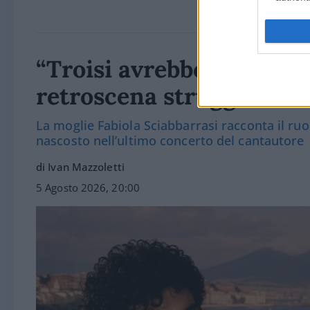
“Troisi avrebbe salvato i
retroscena struggente s
La moglie Fabiola Sciabbarrasi racconta il ruo
nascosto nell’ultimo concerto del cantautore
di Ivan Mazzoletti
5 Agosto 2026, 20:00