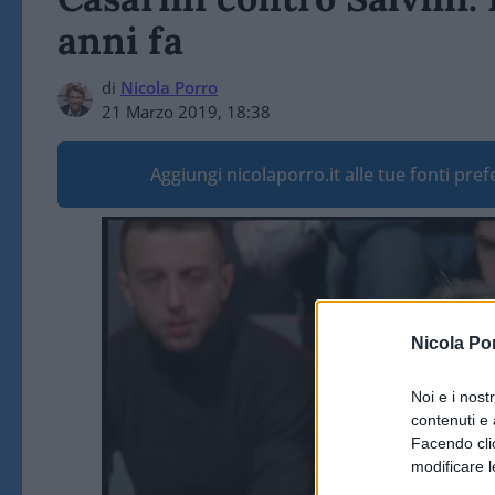
anni fa
di
Nicola Porro
21 Marzo 2019, 18:38
Aggiungi nicolaporro.it alle tue fonti pre
Video
Player
Nicola Po
Noi e i nost
contenuti e 
Facendo clic
modificare l