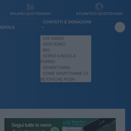
MILANO QUOTIDIANO
ATLANTICO QUOTIDIANO
CONTATTI E DONAZIONI
IBERALE
CHI SIAMO
SOSTIENICI
BIO
SCRIVI A NICOLA
PORRO
ADVERTISING
COME DISATTIVARE LE
NOTIFICHE PUSH