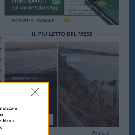
IL PIÙ LETTO DEL MESE
onalizzare
ico.
e idea e
to
ESTERI
14.3k