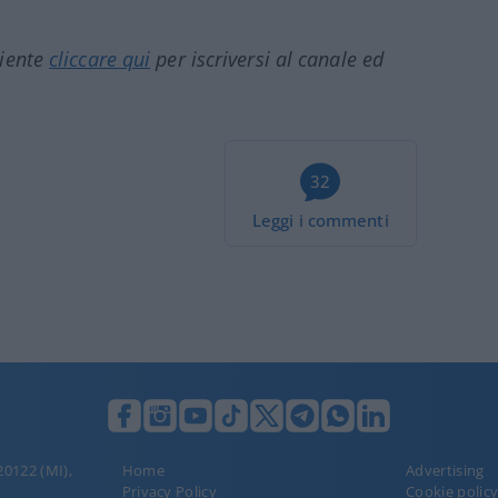
ciente
cliccare qui
per iscriversi al canale ed
32
Leggi i commenti
 20122 (MI),
Home
Advertising
Privacy Policy
Cookie polic