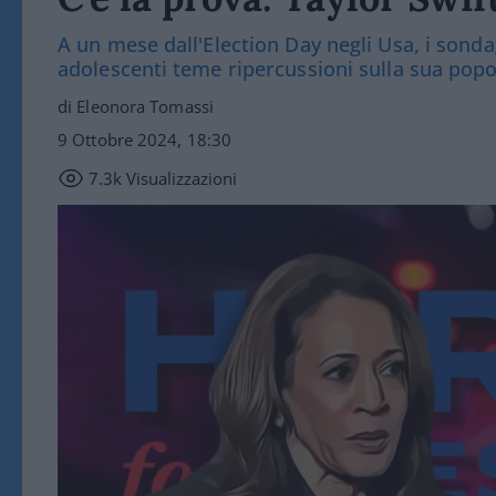
A un mese dall'Election Day negli Usa, i sondag
adolescenti teme ripercussioni sulla sua popo
di Eleonora Tomassi
9 Ottobre 2024, 18:30
7.3k
Visualizzazioni