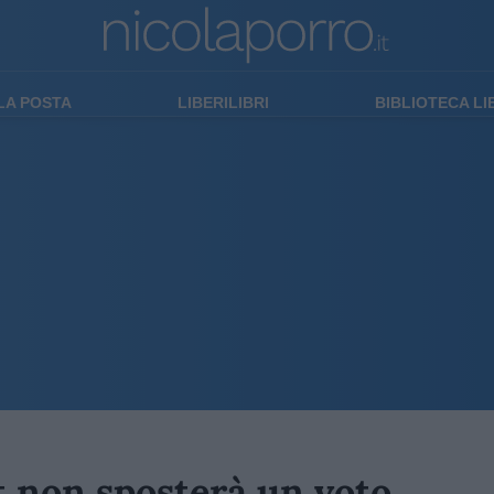
LA POSTA
LIBERILIBRI
BIBLIOTECA L
ft non sposterà un voto