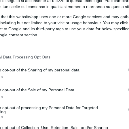
 di seguito si acconsente all'utilizzo di questa tecnologia. Puoi cambiar
tto la loro scelta. Un nuovo sondaggio
e tue scelte sul consenso in qualsiasi momento ritornando su questo si
a della cantante tra gli elettori sia calata
Harris
del 10 settembre scorso.
 that this website/app uses one or more Google services and may gath
including but not limited to your visit or usage behaviour. You may click 
 to Google and its third-party tags to use your data for below specifi
ogle consent section.
iva di Taylor Swift tra gli elettori registrati
sando dal 40% del 2023 al 33% di quest’anno.
l Data Processing Opt Outs
gativa su di lei, ora è il 27%. Circa il 26%
della Swift, in calo rispetto al 34% del
o opt-out of the Sharing of my personal data.
In
o opt-out of the Sale of my Personal Data.
due venerdì fa, definisce precisamente
In
ottenuto la reazione e l’impatto che i
to opt-out of processing my Personal Data for Targeted
ing.
In
o opt-out of Collection, Use, Retention, Sale, and/or Sharing