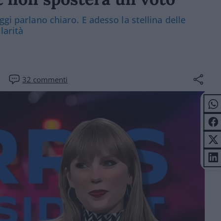
gi parlano chiaro. E adesso la stellina delle
larità
32
commenti