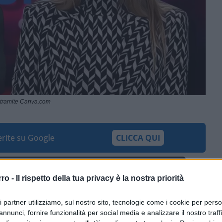
 tramite Canva.com
ferite su Google
CLICCA QUI
0:00
/
--:--
rro -
Il rispetto della tua privacy è la nostra priorità
 attivista a firma Democratica,
Taylor Swift
,
ri partner utilizziamo, sul nostro sito, tecnologie come i cookie per pers
 politica a poche settimane dall’Election
annunci, fornire funzionalità per social media e analizzare il nostro traff