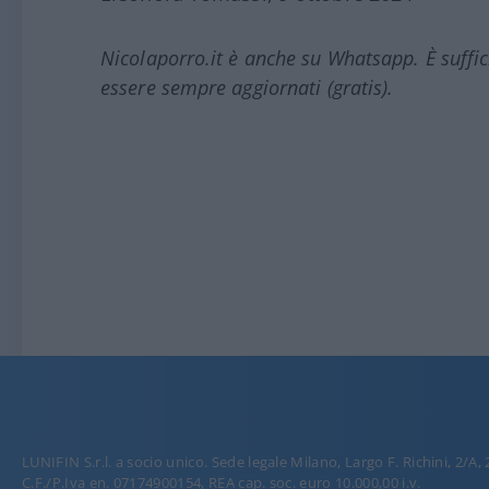
Nicolaporro.it è anche su Whatsapp. È suffi
essere sempre aggiornati (gratis).
LUNIFIN S.r.l. a socio unico. Sede legale Milano, Largo F. Richini, 2/A,
C.F./P.Iva en. 07174900154, REA cap. soc. euro 10.000,00 i.v.