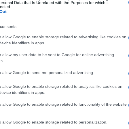
s ha poi rilevato come la stragrande
ersonal Data that Is Unrelated with the Purposes for which it
lected.
preoccupa minimamente delle opinioni
Out
aggio separato di YouGov ha rilevato che la
ata dal suo appoggio.
consents
o allow Google to enable storage related to advertising like cookies on
e non fa che degenerare. Lo stesso
evice identifiers in apps.
li elettori repubblicani siano sempre più
o allow my user data to be sent to Google for online advertising
zioni di endorsement politico “non richieste”.
s.
vere un’opinione negativa della Swift, in
to allow Google to send me personalized advertising.
corso. Solo il 12% dei repubblicani afferma
te, di nuovo in calo rispetto al 28% dello
o allow Google to enable storage related to analytics like cookies on
evice identifiers in apps.
o allow Google to enable storage related to functionality of the website
annunciato il suo voto per la vicepresidente
o allow Google to enable storage related to personalization.
sidenziale del 10 settembre, per