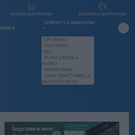
MILANO QUOTIDIANO
ATLANTICO QUOTIDIANO
CONTATTI E DONAZIONI
IBERALE
CHI SIAMO
SOSTIENICI
BIO
SCRIVI A NICOLA
PORRO
ADVERTISING
COME DISATTIVARE LE
NOTIFICHE PUSH