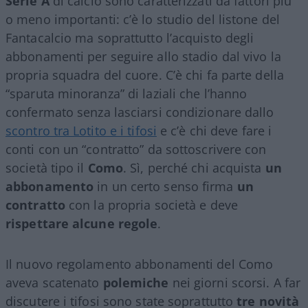
Serie A
di calcio sono caratterizzati da fattori più
o meno importanti: c’è lo studio del listone del
Fantacalcio ma soprattutto l’acquisto degli
abbonamenti per seguire allo stadio dal vivo la
propria squadra del cuore. C’è chi fa parte della
“sparuta minoranza” di laziali che l’hanno
confermato senza lasciarsi condizionare dallo
scontro tra Lotito e i tifosi
e c’è chi deve fare i
conti con un “contratto” da sottoscrivere con
società tipo il
Como
. Sì, perché chi acquista
un
abbonamento
in un certo senso firma
un
contratto
con la propria società e deve
rispettare alcune regole
.
Il nuovo regolamento abbonamenti del Como
aveva scatenato
polemiche
nei giorni scorsi. A far
discutere i tifosi sono state soprattutto
tre novità