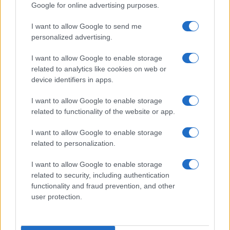
Google for online advertising purposes.
argomenti ci sono tutti. Salvo rarissime eccezioni,
ogni affermazione è dimostrata, e lo è con
I want to allow Google to send me
linguaggio discorsivo.
L’autore usa un ingegnoso
personalized advertising.
stratagemma di presentazione
: ogni concetto
I want to allow Google to enable storage
(sia esso una definizione, un teorema, un
related to analytics like cookies on web or
esempio, o un commento) è etichettato con un
device identifiers in apps.
numero e, in tutto, distribuiti in 20 capitoli, il libro
I want to allow Google to enable storage
contiene circa 600 concetti: in media, bisogna
related to functionality of the website or app.
assimilarne appena 2 a settimana. In particolare, i
I want to allow Google to enable storage
commenti sono senza prezzo, tanto sono
related to personalization.
illuminanti e non sempre si trovano nei comuni
libri di testo. In conclusione, se avete figli, nipoti o
I want to allow Google to enable storage
amici adolescenti che sono appassionati di (o che
related to security, including authentication
functionality and fraud prevention, and other
hanno difficoltà in) matematica, questo libro potrà
user protection.
essere un compagno prezioso per molti anni.