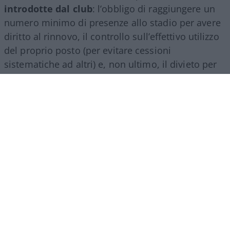
introdotte dal club
: l’obbligo di raggiungere un
numero minimo di presenze allo stadio per avere
diritto al rinnovo, il controllo sull’effettivo utilizzo
del proprio posto (per evitare cessioni
sistematiche ad altri) e, non ultimo, il divieto per
gli abbonati di indossare i colori della squadra
avversaria. Regole percepite da molti come troppo
invasive nei confronti di chi un titolo d’accesso lo
ha comunque pagato di tasca propria e che hanno
alimentato il sospetto (poi rivelatosi in parte
infondato) che il club potesse arrivare a ritirare
l’abbonamento nel corso della stessa stagione.