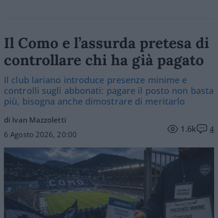
Il Como e l’assurda pretesa di
controllare chi ha già pagato
Il club lariano introduce presenze minime e
controlli sugli abbonati: pagare il posto non basta
più, bisogna anche dimostrare di meritarlo
di Ivan Mazzoletti
1.6k
4
6 Agosto 2026, 20:00