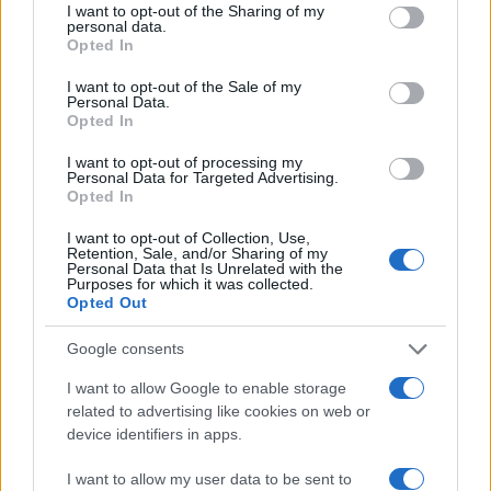
pretendeva stampare teschio e tibie sull’etichetta
I want to opt-out of the Sharing of my
delle bottiglie di vino. Il disastro sarebbe stato
personal data.
Opted In
non solo economico, ma anche alla salute, perché
il vino, bevuto con moderazione, ha effetti
I want to opt-out of the Sale of my
Personal Data.
benefici sulla salute. Allora, la valutazione
Opted In
quantitativa delle cose è cruciale e, per fornirne
I want to opt-out of processing my
una, è necessario la matematica, e non sempre è
Personal Data for Targeted Advertising.
Opted In
sufficiente quella delle quattro operazioni.
I want to opt-out of Collection, Use,
Retention, Sale, and/or Sharing of my
Personal Data that Is Unrelated with the
Purposes for which it was collected.
Insomma ci vuole la testa, e un Paese che non usa
Opted Out
la testa finisce con usare la pancia.
Battaglia ha
Google consents
voluto allora scrivere un volume che
I want to allow Google to enable storage
conducesse gli adolescenti
dolcemente, quasi
related to advertising like cookies on web or
mano per mano, per sei anni, dal primo anno
device identifiers in apps.
delle superiori fino alle porte dell’università. Il
programma è calibrato sugli studi scientifici e gli
I want to allow my user data to be sent to