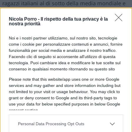
ragazzi italiani al di sotto della media mondiale e
in fondo alla classifica dei Paesi ricchi (al primo
posto – ormai non meraviglia più – i Paesi
Nicola Porro -
Il rispetto della tua privacy è la
nostra priorità
orientali, con la Russia al primo posto tra i Paesi
«occidentali»).
Noi e i nostri partner utilizziamo, sul nostro sito, tecnologie
come i cookie per personalizzare contenuti e annunci, fornire
funzionalità per social media e analizzare il nostro traffico.
Franco Battaglia
è da molti anni impegnato a
Facendo clic di seguito si acconsente all'utilizzo di questa
cercare di far riflettere politici e opinione pubblica
tecnologia. Puoi cambiare idea e modificare le tue scelte sul
sulla valutazione quantitativa delle paturnie
consenso in qualsiasi momento ritornando su questo sito
ambientaliste. I disastri che conseguono quando
Please note that this website/app uses one or more Google
si ignora quella valutazione non sono di poco
services and may gather and store information including but
conto. Pensate, ad esempio a chi, recentemente,
not limited to your visit or usage behaviour. You may click to
grant or deny consent to Google and its third-party tags to
nei piani alti della Ue, in seguito alla
use your data for below specified purposes in below Google
classificazione delle bevande alcoliche tra le
consent section.
sostanze cancerogene da parte dell’Agenzia
internazionale per la ricerca sul cancro,
Personal Data Processing Opt Outs