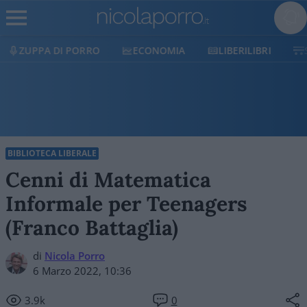
ECONOMIA
LIBERILIBRI
SHOP
SOSTIENICI
BIBLIOTECA LIBERALE
Cenni di Matematica
Informale per Teenagers
(Franco Battaglia)
di
Nicola Porro
6 Marzo 2022, 10:36
3.9k
0