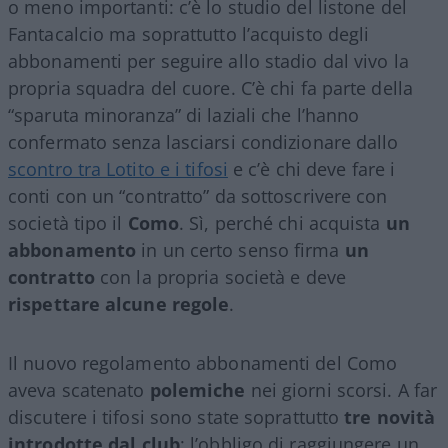
o meno importanti: c’è lo studio del listone del
Fantacalcio ma soprattutto l’acquisto degli
abbonamenti per seguire allo stadio dal vivo la
propria squadra del cuore. C’è chi fa parte della
“sparuta minoranza” di laziali che l’hanno
confermato senza lasciarsi condizionare dallo
scontro tra Lotito e i tifosi
e c’è chi deve fare i
conti con un “contratto” da sottoscrivere con
società tipo il
Como
. Sì, perché chi acquista
un
abbonamento
in un certo senso firma
un
contratto
con la propria società e deve
rispettare alcune regole
.
Il nuovo regolamento abbonamenti del Como
aveva scatenato
polemiche
nei giorni scorsi. A far
discutere i tifosi sono state soprattutto
tre novità
introdotte dal club
: l’obbligo di raggiungere un