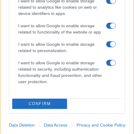
I want to allow Google to enable storage
essere sempre aggiornati (gratis).
related to analytics like cookies on web or
device identifiers in apps.
#ALESSANDRO GIULI
#BIENNALE DI VENEZIA
I want to allow Google to enable storage
related to functionality of the website or app.
10
I want to allow Google to enable storage
Leggi i commenti
related to personalization.
I want to allow Google to enable storage
related to security, including authentication
SEDUTE SATIRICHE
functionality and fraud prevention, and other
Vignetta del 04/08/2026
user protection.
CONFIRM
Vai all'archivio delle vignette
Data Deletion
Data Access
Privacy and Cookie Policy