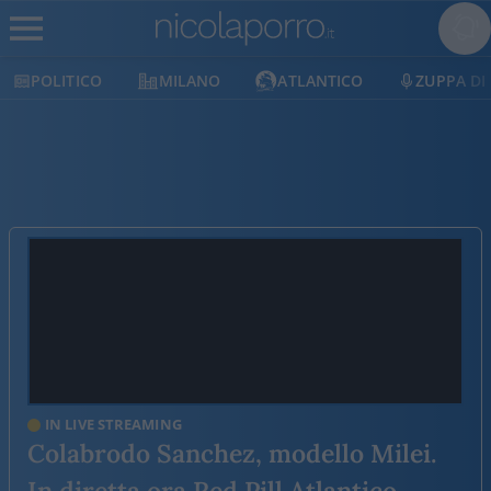
ITICO
MILANO
ATLANTICO
ZUPPA DI PORRO
IN LIVE STREAMING
Colabrodo Sanchez, modello Milei.
In diretta ora Red Pill Atlantico