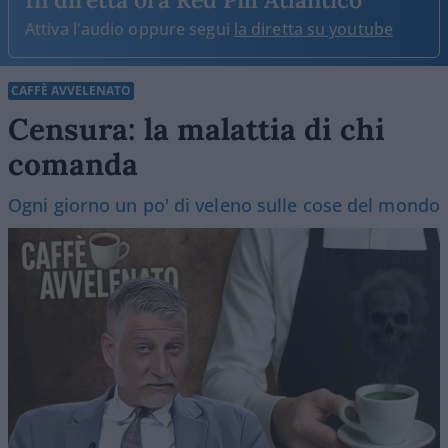
Attiva l'audio oppure segui
la diretta su youtube
CAFFÈ AVVELENATO
Censura: la malattia di chi
comanda
Ogni giorno un po' di veleno sulle cose del mondo