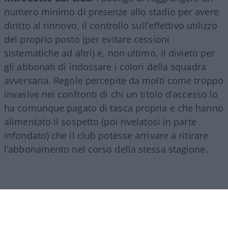
numero minimo di presenze allo stadio per avere
diritto al rinnovo, il controllo sull’effettivo utilizzo
del proprio posto (per evitare cessioni
sistematiche ad altri) e, non ultimo, il divieto per
gli abbonati di indossare i colori della squadra
avversaria. Regole percepite da molti come troppo
invasive nei confronti di chi un titolo d’accesso lo
ha comunque pagato di tasca propria e che hanno
alimentato il sospetto (poi rivelatosi in parte
infondato) che il club potesse arrivare a ritirare
l’abbonamento nel corso della stessa stagione.