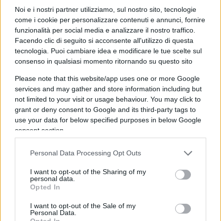
iniziato a minacciare le università stesse: o
Noi e i nostri partner utilizziamo, sul nostro sito, tecnologie
rinunciate al woke, o vi tolgo i soldi. Di fatto,
come i cookie per personalizzare contenuti e annunci, fornire
funzionalità per social media e analizzare il nostro traffico.
un’imposizione di segno contrario, ma pur sempre
Facendo clic di seguito si acconsente all'utilizzo di questa
un’imposizione.
tecnologia. Puoi cambiare idea e modificare le tue scelte sul
consenso in qualsiasi momento ritornando su questo sito
Leggi anche:
Please note that this website/app uses one or more Google
services and may gather and store information including but
not limited to your visit or usage behaviour. You may click to
Difendere Buttafuoco, Venezia e la Biennale
grant or deny consent to Google and its third-party tags to
use your data for below specified purposes in below Google
consent section.
È vero che la destra incarnata da Fdi non è mai
Personal Data Processing Opt Outs
stata filorussa; la sua ostilità a Mosca, insomma, è
I want to opt-out of the Sharing of my
coerente. Ma è vero anche che l’arte e la cultura
personal data.
Opted In
non c’entrano niente con la guerra in atto. E che
riaprire le porte alla Russia non significa
I want to opt-out of the Sale of my
Personal Data.
giustificare
Vladimir Putin
. D’altronde, la Russia
Opted In