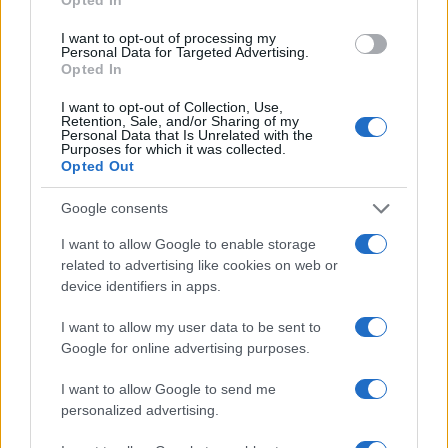
esponeva alla Biennale anche quando era Unione
I want to opt-out of processing my
sovietica e di crimini simili a quelli perpetrati in
Personal Data for Targeted Advertising.
Ucraina già ne commetteva parecchi. E allora, qui
Opted In
al bar ce lo chiediamo: ci voleva la destra, che
I want to opt-out of Collection, Use,
Retention, Sale, and/or Sharing of my
prima puntava il dito contro le purghe culturali
Personal Data that Is Unrelated with the
della sinistra, per censurare gli artisti? È forse
Purposes for which it was collected.
Opted Out
questo il sintomo della malattia di chi va al
governo? Liberali finché non si comanda,
Google consents
autoritari quando si conta qualcosa? In questo
I want to allow Google to enable storage
siamo veramente migliori della Russia che
related to advertising like cookies on web or
bacchettiamo?
device identifiers in apps.
I want to allow my user data to be sent to
Alessandro Rico, 13 marzo 2026
Google for online advertising purposes.
I want to allow Google to send me
Nicolaporro.it è anche su Whatsapp. È
personalized advertising.
sufficiente
cliccare qui
per iscriversi al canale ed