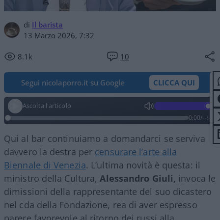
di
Il barista
13 Marzo 2026, 7:32
8.1k
10
Segui nicolaporro.it su Google
CLICCA QUI
Ascolta l'articolo
0:00
/
--:--
Qui al bar continuiamo a domandarci se serviva
davvero la destra per
censurare l’arte alla
Biennale di Venezia
. L’ultima novità è questa: il
ministro della Cultura,
Alessandro Giuli,
invoca le
dimissioni della rappresentante del suo dicastero
nel cda della Fondazione, rea di aver espresso
parere favorevole al ritorno dei russi alla