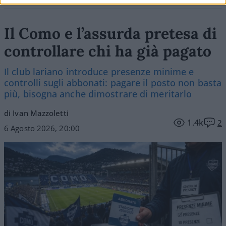
Il Como e l’assurda pretesa di
controllare chi ha già pagato
Il club lariano introduce presenze minime e
controlli sugli abbonati: pagare il posto non basta
più, bisogna anche dimostrare di meritarlo
di Ivan Mazzoletti
1.4k
2
6 Agosto 2026, 20:00