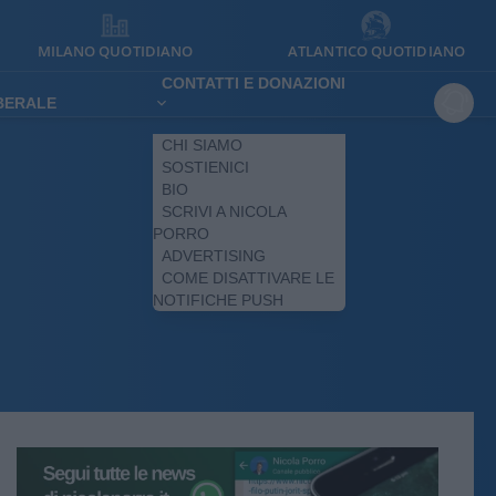
MILANO QUOTIDIANO
ATLANTICO QUOTIDIANO
CONTATTI E DONAZIONI
IBERALE
CHI SIAMO
SOSTIENICI
BIO
SCRIVI A NICOLA
PORRO
ADVERTISING
COME DISATTIVARE LE
NOTIFICHE PUSH