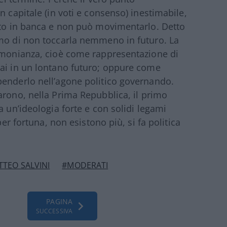
n capitale (in voti e consenso) inestimabile,
cato in banca e non può movimentarlo. Detto
amo di non toccarla nemmeno in futuro. La
timonianza, cioè come rappresentazione di
mai in un lontano futuro; oppure come
penderlo nell’agone politico governando.
rono, nella Prima Repubblica, il primo
a un’ideologia forte e con solidi legami
per fortuna, non esistono più, si fa politica
TEO SALVINI
#MODERATI
PAGINA
SUCCESSIVA