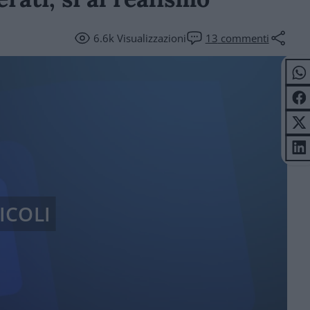
6.6k
Visualizzazioni
13
commenti
ICOLI