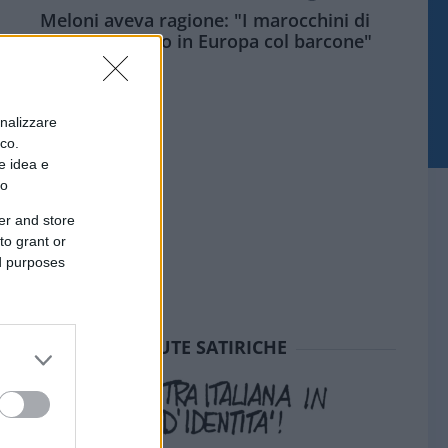
Meloni aveva ragione: "I marocchini di
Ceuta sbarcano in Europa col barcone"
onalizzare
ico.
e idea e
to
er and store
to grant or
ed purposes
SEDUTE SATIRICHE