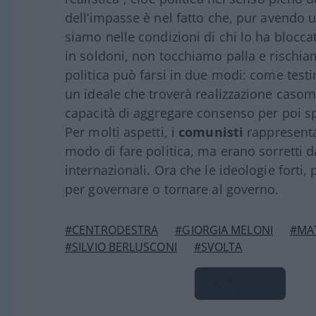
dell’impasse è nel fatto che, pur avendo u
siamo nelle condizioni di chi lo ha bloc
in soldoni, non tocchiamo palla e rischi
politica può farsi in due modi: come tes
un ideale che troverà realizzazione caso
capacità di aggregare consenso per poi s
Per molti aspetti, i
comunisti
rappresenta
modo di fare politica, ma erano sorretti d
internazionali. Ora che le ideologie forti, 
per governare o tornare al governo.
#CENTRODESTRA
#GIORGIA MELONI
#MAT
#SILVIO BERLUSCONI
#SVOLTA
Pagina
Precedente