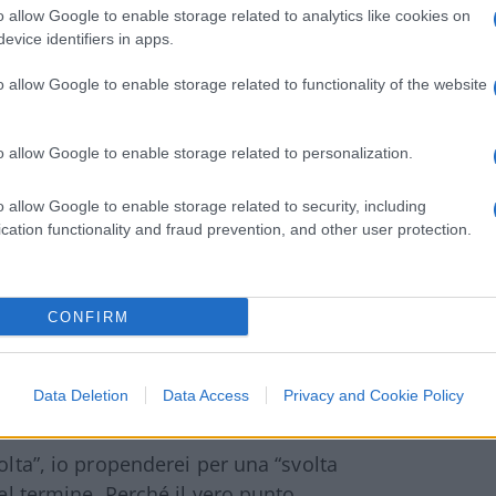
ani che non appartengono alla
cultura
o allow Google to enable storage related to analytics like cookies on
evice identifiers in apps.
ano medio (che cerca tranquillità e sicurezza)
zione col segno cambiato di ciò che abbiamo
o allow Google to enable storage related to functionality of the website
azione morale dell’avversario, il
bra che lo abbia colto meglio di tutti il
o allow Google to enable storage related to personalization.
 affermato che rischiamo di trovarci
 per un killer interno all’attuale
o allow Google to enable storage related to security, including
 Perché in effetti è questo che oggi ci
cation functionality and fraud prevention, and other user protection.
e non ci faccia vivere a ricasco dell’agenda
zione che ci hanno portato successo siano
CONFIRM
…
Data Deletion
Data Access
Privacy and Cookie Policy
olta”, io propenderei per una “svolta
del termine. Perché il vero punto