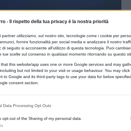
rro -
Il rispetto della tua privacy è la nostra priorità
ri partner utilizziamo, sul nostro sito, tecnologie come i cookie per pers
annunci, fornire funzionalità per social media e analizzare il nostro traff
ferite su Google
CLICCA QUI
 di seguito si acconsente all'utilizzo di questa tecnologia. Puoi cambiar
e tue scelte sul consenso in qualsiasi momento ritornando su questo si
ra-centro) discuta sul proprio futuro è non
 that this website/app uses one or more Google services and may gath
 E ben venga se lo comincia a fare ora, dopo
including but not limited to your visit or usage behaviour. You may click 
 quale si erano irrealisticamente caricate
 to Google and its third-party tags to use your data for below specifi
registrato una sua sostanziale tenuta. In
ogle consent section.
iniziare molto prima, già all’epoca in cui
 nei giorni del lockdown, ove a volte la
sorientata. Ma tant’ è! Meglio tardi che
l Data Processing Opt Outs
o opt-out of the Sharing of my personal data.
In