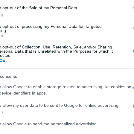
a
o opt-out of the Sale of my Personal Data.
In
ceramente parlare di “svolta moderata”, o
to opt-out of processing my Personal Data for Targeted
meno me, oltre ad essere un dire molto
ing.
In
Così come, per altri versi, lo è parlare di
 scomparirà dal dibattito pubblico perché
o opt-out of Collection, Use, Retention, Sale, and/or Sharing
ersonal Data that Is Unrelated with the Purposes for which it
e infatti a suo modo e piacimento). La
lected.
Out
 una piattaforma democratica e liberale,
ole e lo ha saputo comunicare: ha chiesto
consents
boli e agli esclusi veri, democraticamente da
o allow Google to enable storage related to advertising like cookies on
i e costruttivisti dell’ideologia modena
evice identifiers in apps.
nte illiberali, fossero cancellati o
o allow my user data to be sent to Google for online advertising
s.
a solo affinato, meglio articolato e reso
to allow Google to send me personalized advertising.
e non è avvenuto). E va espunto dai toni e