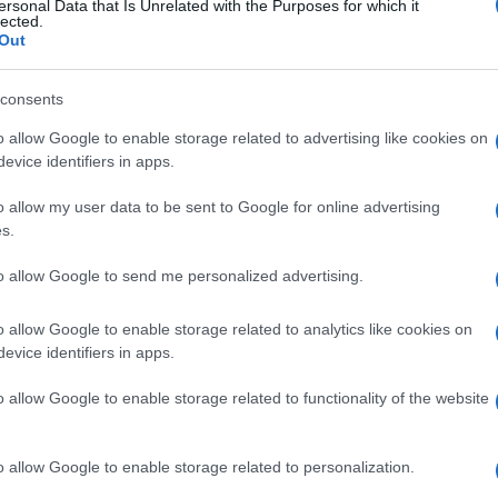
ersonal Data that Is Unrelated with the Purposes for which it
i può leggere sul sito della Fundación
lected.
Out
rgas LLosa. Il documento reca circa 150
i intellettuali ispanofoni (ma anche di alcuni
consents
o allow Google to enable storage related to advertising like cookies on
evice identifiers in apps.
ondividiamo la preoccupazione per la
o allow my user data to be sent to Google for online advertising
s.
a grande quantità di contagi e di morte in
ra solidarietà alle famiglie colpite dai
to allow Google to send me personalized advertising.
roseguiamo: “Mentre gli operatori della
orosamente contro il Coronavirus, molti
o allow Google to enable storage related to analytics like cookies on
no indefinitamente le
libertà
e i
diritti
evice identifiers in apps.
une ragionevoli limitazioni alla libertà, in
o allow Google to enable storage related to functionality of the website
 minime eccezioni, l’impossibilità di
lle informazioni”.
o allow Google to enable storage related to personalization.