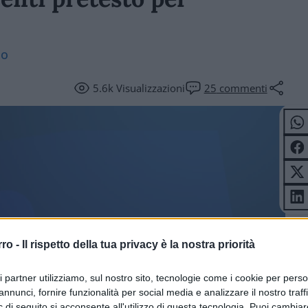
io
5.6k
Visualizzazioni
25
commenti
rro -
Il rispetto della tua privacy è la nostra priorità
ICOLI
ri partner utilizziamo, sul nostro sito, tecnologie come i cookie per pers
annunci, fornire funzionalità per social media e analizzare il nostro traff
 di seguito si acconsente all'utilizzo di questa tecnologia. Puoi cambiar