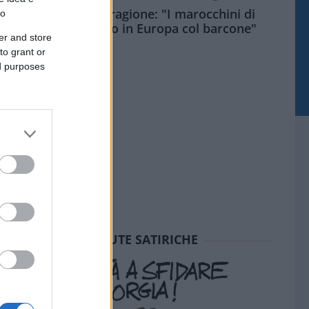
Meloni aveva ragione: "I marocchini di
to
Ceuta sbarcano in Europa col barcone"
er and store
to grant or
ed purposes
SEDUTE SATIRICHE