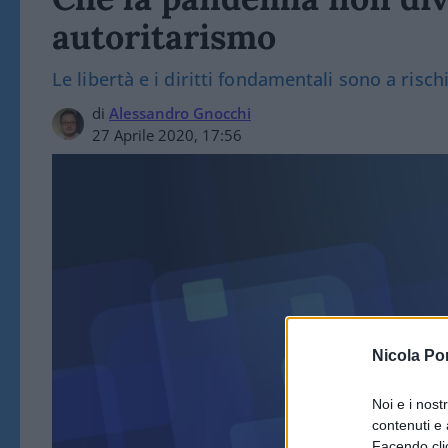
autoritarismo
Le libertà e i diritti fondamentali sono a risch
di
Alessandro Gnocchi
27 Aprile 2020, 17:56
Nicola Po
ART
Noi e i nost
contenuti e 
Facendo clic