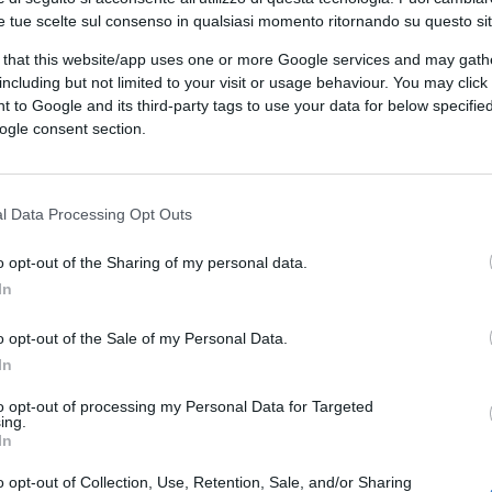
e tue scelte sul consenso in qualsiasi momento ritornando su questo si
 that this website/app uses one or more Google services and may gath
including but not limited to your visit or usage behaviour. You may click 
 to Google and its third-party tags to use your data for below specifi
ogle consent section.
l Data Processing Opt Outs
CLICCA QUI
o opt-out of the Sharing of my personal data.
In
sempre più filogovernativa, mano a mano che
vato adeguato risalto un
manifesto
lanciato
o opt-out of the Sale of my Personal Data.
n passato uomo politico,
Mario Vargas
In
mato anche da italiani, ricordando, en
to opt-out of processing my Personal Data for Targeted
ncavano. Mi appresto infatti a citare una
ing.
In
enzia Agi, disponibile sui sistemi editoriali
l manifesto è
“Che la pandemia non sia un
o opt-out of Collection, Use, Retention, Sale, and/or Sharing