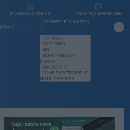
MILANO QUOTIDIANO
ATLANTICO QUOTIDIANO
CONTATTI E DONAZIONI
IBERALE
CHI SIAMO
SOSTIENICI
BIO
SCRIVI A NICOLA
PORRO
ADVERTISING
COME DISATTIVARE LE
NOTIFICHE PUSH