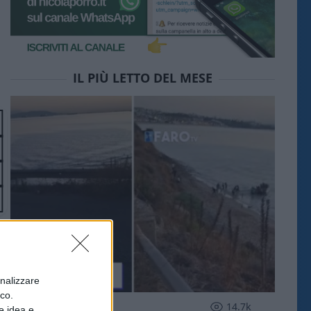
IL PIÙ LETTO DEL MESE
onalizzare
ico.
ESTERI
14.7k
e idea e