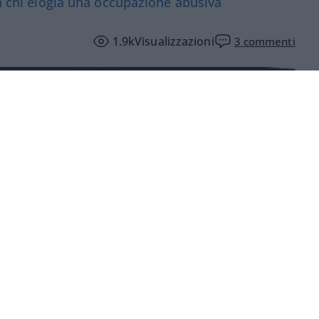
on chi elogia una occupazione abusiva
1.9k
Visualizzazioni
3
commenti