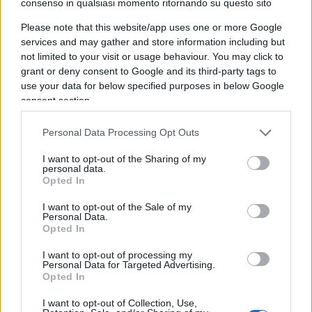
consenso in qualsiasi momento ritornando su questo sito
camionette militari con uomini a volto coperto
Please note that this website/app uses one or more Google
nell’accampamento allestito nella parte
services and may gather and store information including but
occidentale della Libia. Secondo la sua
not limited to your visit or usage behaviour. You may click to
testimonianza, i militari avrebbero ordinato con
grant or deny consent to Google and its third-party tags to
use your data for below specified purposes in below Google
forza lo sgombero immediato dell’area, intimando
consent section.
agli attivisti di salire sui pullman e lasciare il
presidio. “Ci urlavano di andare via anche mentre
Personal Data Processing Opt Outs
cercavamo di recuperare gli effetti personali”, ha
I want to opt-out of the Sharing of my
raccontato. “Nonostante le difficoltà di
personal data.
comunicazione abbiamo saputo che nella violenta
Opted In
aggressione subita dal convoglio di terra in Libia
I want to opt-out of the Sale of my
Personal Data.
ci sono feriti. Qualcuno tra gli attivisti stranieri ha
Opted In
ricevuto colpi talmente forti da perdere i sensi”,
I want to opt-out of processing my
ha raccontato ieri sera la portavoce italiana della
Personal Data for Targeted Advertising.
Global Sumud Flotilla
Maria
Elena
Delia
.
Opted In
I want to opt-out of Collection, Use,