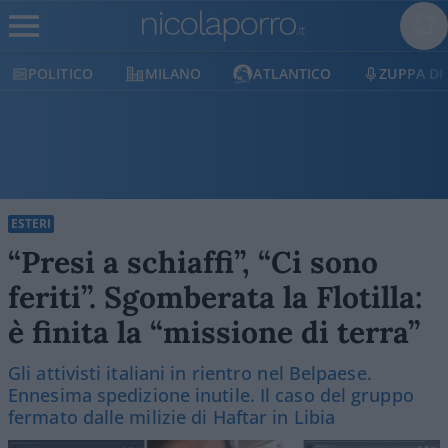
POLITICO
MILANO
ATLANTICO
ZUPPA DI
ESTERI
“Presi a schiaffi”, “Ci sono
feriti”. Sgomberata la Flotilla:
è finita la “missione di terra”
Gli attivisti italiani in rientro nel Belpaese.
Ennesima spedizione inutile. Il caso del gruppo
fermato dalle milizie di Haftar in Libia