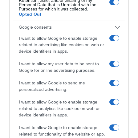
Retention, Sale, and/or Sharing of my
Dopo quanto accaduto, la Flotilla sta ora
Personal Data that Is Unrelated with the
Purposes for which it was collected.
valutando percorsi alternativi per la consegna
Opted Out
degli aiuti destinati alla Striscia di Gaza. Tra le
ipotesi allo studio ci sarebbero modalità diverse
Google consents
dal transito nella Libia orientale, ritenuto ormai
I want to allow Google to enable storage
troppo rischioso. Nel convoglio erano presenti
related to advertising like cookies on web or
device identifiers in apps.
ambulanze, farmaci e case mobili destinate agli
aiuti umanitari.
I want to allow my user data to be sent to
Google for online advertising purposes.
I want to allow Google to send me
Dal canto loro, le autorità della Libia orientale
personalized advertising.
hanno difeso l’operato delle forze di sicurezza. In
I want to allow Google to enable storage
una nota ufficiale, il ministero degli Esteri di
related to analytics like cookies on web or
Bengasi ha sostenuto che gli attivisti fermati
device identifiers in apps.
stanno ricevendo “assistenza medica e
I want to allow Google to enable storage
umanitaria”
nel pieno rispetto delle norme e dei
related to functionality of the website or app.
diritti umani. Il governo libico ha inoltre ribadito