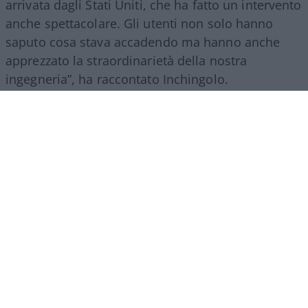
arrivata dagli Stati Uniti, che ha fatto un intervento
anche spettacolare. Gli utenti non solo hanno
saputo cosa stava accadendo ma hanno anche
apprezzato la straordinarietà della nostra
ingegneria”, ha raccontato Inchingolo.
Il racconto del Gruppo Fs, ha aggiunto l’esperto, si
estende poi a tutte le attività svolte nel mondo.
“Siamo molto presenti all’estero, lo facciamo con
il trasporto treni ma soprattutto con l’ingegneria:
la metropolitana di Riad è stata fatta con la
direzione dei lavori da parte di
FS Engeneering
.
Siamo riconosciuti come un’eccellenza non solo
per l’esercizio ferroviario ma anche per la
realizzazione e progettazione dei lavori in questo
ambito”.