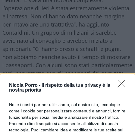
l’operazione di ieri è stata estremamente violenta
e inattesa. Non ci hanno dato neanche margine
per intavolare una trattativa”, ha aggiunto
Contaldini. Un gruppo di miliziani si sarebbe
avvicinato al convoglio e avrebbe iniziato a
spintonarli. “Ci hanno preso a schiaffi e pugni,
non abbiamo neanche avuto il tempo di mostrare
i passaporti. Con alcuni sono stati particolarmente
duri, soprattutto con gli esponenti del comitato
direttivo. Ci sono stati dei feriti, ma non tra gli
Nicola Porro -
Il rispetto della tua privacy è la
italiani, noi stiamo tutti bene”.
nostra priorità
Noi e i nostri partner utilizziamo, sul nostro sito, tecnologie
come i cookie per personalizzare contenuti e annunci, fornire
Il racconto degli attivisti descrive momenti di caos
funzionalità per social media e analizzare il nostro traffico.
e paura.
Sara
Suriani
, altra componente italiana
Facendo clic di seguito si acconsente all'utilizzo di questa
tecnologia. Puoi cambiare idea e modificare le tue scelte sul
della spedizione, ha denunciato l’arrivo di