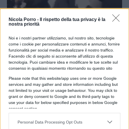
Nicola Porro -
Il rispetto della tua privacy è la
nostra priorità
Noi e i nostri partner utilizziamo, sul nostro sito, tecnologie
come i cookie per personalizzare contenuti e annunci, fornire
Caos allo sbarco: anche la Spagna di
funzionalità per social media e analizzare il nostro traffico.
Sanchez manganella la Flotilla
Facendo clic di seguito si acconsente all'utilizzo di questa
tecnologia. Puoi cambiare idea e modificare le tue scelte sul
consenso in qualsiasi momento ritornando su questo sito
di
Redazione
24.7k
23 Maggio 2026, 20:49
Please note that this website/app uses one or more Google
services and may gather and store information including but
not limited to your visit or usage behaviour. You may click to
grant or deny consent to Google and its third-party tags to
use your data for below specified purposes in below Google
consent section.
Personal Data Processing Opt Outs