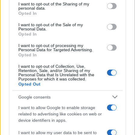
I want to opt-out of the Sharing of my
personal data.
Opted In
I want to opt-out of the Sale of my
Personal Data.
Opted In
Vergogna Ben Gvir, ma non
I want to opt-out of processing my
santifichiamo la Flotilla
Personal Data for Targeted Advertising.
Opted In
di
Marco Taradash
I want to opt-out of Collection, Use,
5.5k
Retention, Sale, and/or Sharing of my
23 Maggio 2026, 20:00
Personal Data that Is Unrelated with the
Purposes for which it was collected.
Opted Out
Google consents
I want to allow Google to enable storage
related to advertising like cookies on web or
device identifiers in apps.
I want to allow my user data to be sent to