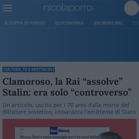
ZUPPA DI PORRO
ECONOMIA
LIBERILIBRI
CULTURA, TV E SPETTACOLI
Clamoroso, la Rai “assolve”
Stalin: era solo “controverso”
Un articolo, uscito per i 70 anni dalla morte del
dittatore sovietico, imbarazza l'emittente di Stato