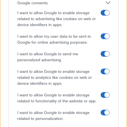
Google consents
I want to allow Google to enable storage
related to advertising like cookies on web or
device identifiers in apps.
I want to allow my user data to be sent to
Google for online advertising purposes.
I want to allow Google to send me
personalized advertising.
I want to allow Google to enable storage
related to analytics like cookies on web or
device identifiers in apps.
I want to allow Google to enable storage
related to functionality of the website or app.
ESTERI
14.3k
Meloni aveva ragione: "I marocchini di Ceuta
I want to allow Google to enable storage
sbarcano in Europa col barcone"
related to personalization.