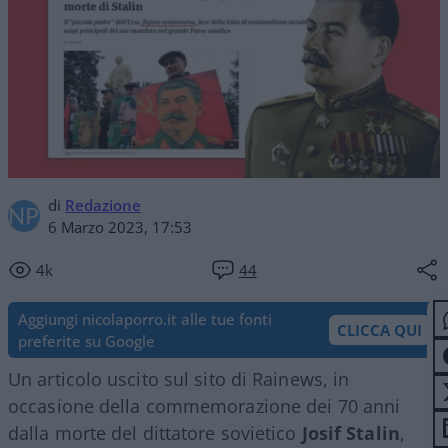
di
Redazione
6 Marzo 2023, 17:53
4k
44
Aggiungi nicolaporro.it alle tue fonti
CLICCA QUI
preferite su Google
Un articolo uscito sul sito di Rainews, in
occasione della commemorazione dei 70 anni
dalla morte del dittatore sovietico
Josif Stalin
,