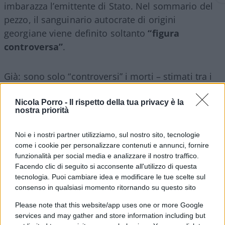
imbarazza l’emittente di Stato. Nel sommario del
pezzo, il sanguinario autocrate di origini
georgiane viene definito soltanto
“figura
controversa”
.
Già: sono solo “controversi” i morti – stimati tra i
20 e i 60 milioni – provocati dalla repressione e
dalle politiche brutali di Stalin? Che ne dicono in
Nicola Porro -
Il rispetto della tua privacy è la
nostra priorità
cda? E nella ormai fantomatica commissione
parlamentare di vigilanza?
Noi e i nostri partner utilizziamo, sul nostro sito, tecnologie
come i cookie per personalizzare contenuti e annunci, fornire
funzionalità per social media e analizzare il nostro traffico.
#RAI
#STALIN
Facendo clic di seguito si acconsente all'utilizzo di questa
tecnologia. Puoi cambiare idea e modificare le tue scelte sul
consenso in qualsiasi momento ritornando su questo sito
44
Please note that this website/app uses one or more Google
Leggi i commenti
services and may gather and store information including but