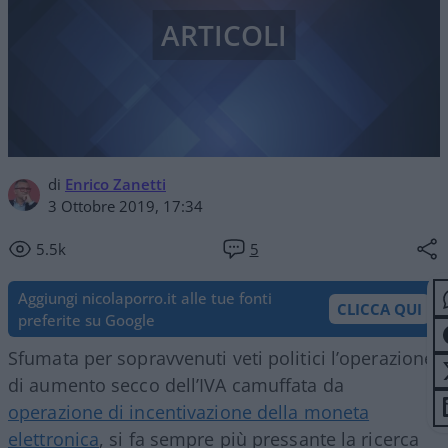
ARTICOLI
di
Enrico Zanetti
3 Ottobre 2019, 17:34
5.5k
5
Aggiungi nicolaporro.it alle tue fonti
CLICCA QUI
preferite su Google
Sfumata per sopravvenuti veti politici l’operazione
di aumento secco dell’IVA camuffata da
operazione di incentivazione della moneta
elettronica
, si fa sempre più pressante la ricerca