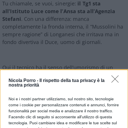
Tu chiamale, se vuoi, sinergie:
il Tg1 sta
all’Istituto Luce come l’Ansa sta all’Agenzia
Stefani
. Con una differenza: manca
completamente la fronda interna, il “Mussolini ha
sempre ragione” di Longanesi che irritava ma in
fondo divertiva il Duce, uomo di giornali.
Qui il tecnico ha il senso dell’umorismo di un
frigorifero, non tollera spirito, se non di servizio, e
Nicola Porro -
Il rispetto della tua privacy è la
il Tg1, che da due anni insegue cadaveri ed
nostra priorità
entusiasti di ogni norma autoritaria in base ai dati
grezzi, pare un TG Groupie di ogni Palazzo.
Ad
Noi e i nostri partner utilizziamo, sul nostro sito, tecnologie
maiora
come i cookie per personalizzare contenuti e annunci, fornire
comunque, ché si può sempre far meglio.
funzionalità per social media e analizzare il nostro traffico.
Se solo abolissero almeno tutte quelle carte, quei
Facendo clic di seguito si acconsente all'utilizzo di questa
corsi di formazione, quelle balle sull’etica, la
tecnologia. Puoi cambiare idea e modificare le tue scelte sul