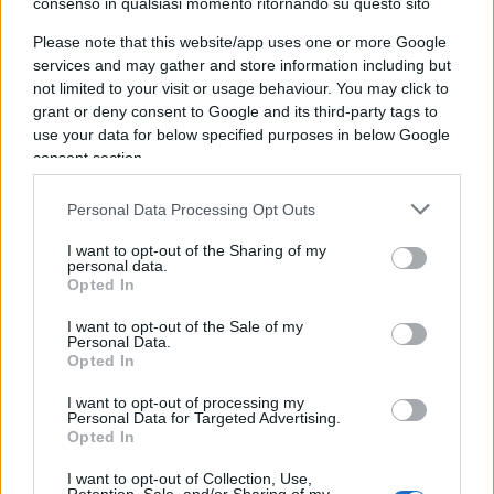
deontologia e l’opportuno distacco del giornalista;
consenso in qualsiasi momento ritornando su questo sito
solo questo, una leale, onesta, seria presa d’atto
Please note that this website/app uses one or more Google
che
la situazione è ridicola
, così almeno a cena
services and may gather and store information including but
not limited to your visit or usage behaviour. You may click to
ci concediamo riso amaro al succo di Tg.
grant or deny consent to Google and its third-party tags to
use your data for below specified purposes in below Google
Max del Papa, 13 febbraio 2022
consent section.
Personal Data Processing Opt Outs
#MARIO DRAGHI
#MONICA MAGGIONI
#TG1
I want to opt-out of the Sharing of my
personal data.
Pagina
PAGINA
Opted In
Successiva
PRECEDENTE
I want to opt-out of the Sale of my
Personal Data.
Opted In
54
I want to opt-out of processing my
Leggi i commenti
Personal Data for Targeted Advertising.
Opted In
I want to opt-out of Collection, Use,
SEDUTE SATIRICHE