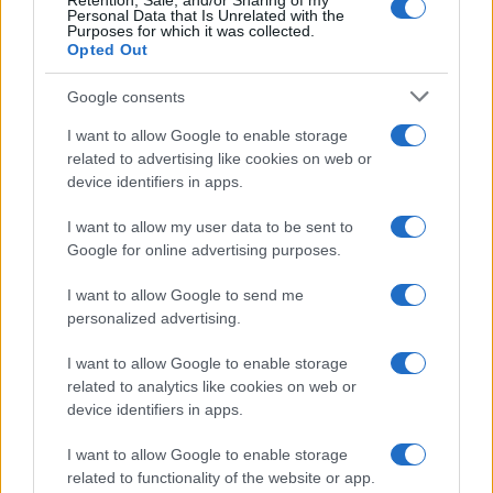
Retention, Sale, and/or Sharing of my
Personal Data that Is Unrelated with the
Vignetta del 04/08/2026
Purposes for which it was collected.
Opted Out
Google consents
Vai all'archivio delle vignette
I want to allow Google to enable storage
related to advertising like cookies on web or
device identifiers in apps.
I want to allow my user data to be sent to
Google for online advertising purposes.
“Troisi avrebbe salvato il
I want to allow Google to send me
personalized advertising.
nostro amore”. Il retroscena
I want to allow Google to enable storage
struggente su Pino Daniele
related to analytics like cookies on web or
device identifiers in apps.
La moglie Fabiola Sciabbarrasi racconta il ruolo
decisivo dell’attore e il messaggio d’amore
I want to allow Google to enable storage
nascosto nell’ultimo concerto del cantautore
related to functionality of the website or app.