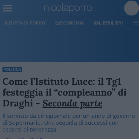
I PORRO
ECONOMIA
LIBERILIBRI
SHOP
S
POLITICA
Come l’Istituto Luce: il Tg1
festeggia il “compleanno” di
Draghi -
Seconda parte
Il servizio da cinegiornale per un anno di governo
di Supermario. Una sequela di successi con
accenti di tenerezza