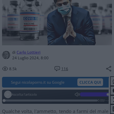
di
Carlo Lottieri
24 Luglio 2024, 8:00
8.5k
116
Segui nicolaporro.it su Google
CLICCA QUI
Ascolta l'articolo
0:00
/
--:--
Qualche volta, l’ammetto, tendo a farmi del male.