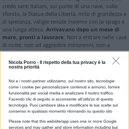
credo tanti Italiani, sul ponte di una nave, sullo
sfondo, la Statua della Libertà, mito di grandezza e
di speranza, valigie tenute insieme con lo spago e
una lunga attesa.
Arrivavano dopo un mese di
mare, pronti a lavorare
. Non a entrare nelle case
di notte, non ad aggredire minorenni, non a
incendiare autobus. Questa, solo questa, è
emigrazione.
Nicola Porro -
Il rispetto della tua privacy è la
nostra priorità
Noi e i nostri partner utilizziamo, sul nostro sito, tecnologie
come i cookie per personalizzare contenuti e annunci, fornire
funzionalità per social media e analizzare il nostro traffico.
Facendo clic di seguito si acconsente all'utilizzo di questa
tecnologia. Puoi cambiare idea e modificare le tue scelte sul
consenso in qualsiasi momento ritornando su questo sito
Please note that this website/app uses one or more Google
services and may gather and store information including but