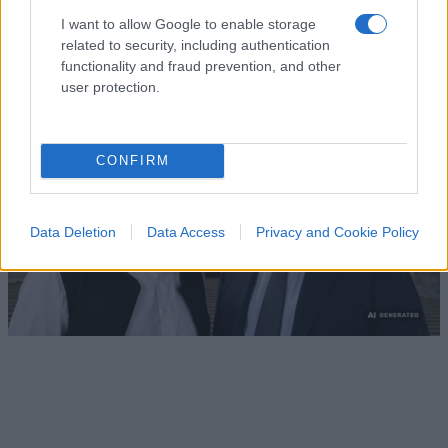
smonta il processo politico al governo Meloni
I want to allow Google to enable storage
di
Giovanni Terrano
related to security, including authentication
1.8k
1
8 Agosto 2026, 15:21
functionality and fraud prevention, and other
user protection.
CONFIRM
Data Deletion
Data Access
Privacy and Cookie Policy