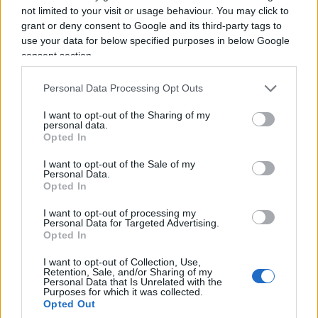
not limited to your visit or usage behaviour. You may click to
grant or deny consent to Google and its third-party tags to
use your data for below specified purposes in below Google
consent section.
La retorica dell’accoglienza non regge davanti ai
Personal Data Processing Opt Outs
fatti. Non si tratta di negare il diritto d’asilo a chi
ne ha titolo, ma di
riconoscere che una parte di
I want to opt-out of the Sharing of my
personal data.
chi entra irregolarmente porta violenza
. E
Opted In
ignorarlo significa esporre le città europee,
I want to opt-out of the Sale of my
soprattutto le donne, a rischi che non hanno
Personal Data.
chiesto di correre.
Opted In
I want to opt-out of processing my
Personal Data for Targeted Advertising.
Teresa Casamichela, 8 agosto 2026
Opted In
I want to opt-out of Collection, Use,
Retention, Sale, and/or Sharing of my
Personal Data that Is Unrelated with the
Purposes for which it was collected.
Opted Out