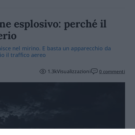
one esplosivo: perché il
erio
nisce nel mirino. E basta un apparecchio da
o il traffico aereo
1.3k
Visualizzazioni
0
commenti