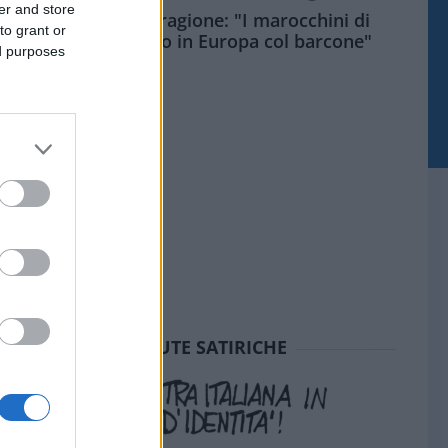
er and store
Meloni aveva ragione: "I marocchini di
to grant or
Ceuta sbarcano in Europa col barcone"
ed purposes
SEDUTE SATIRICHE