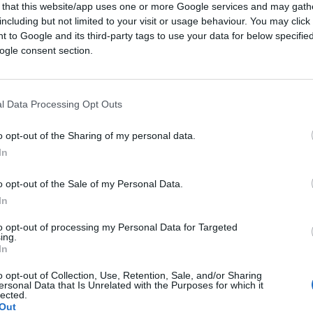
 that this website/app uses one or more Google services and may gath
including but not limited to your visit or usage behaviour. You may click 
 to Google and its third-party tags to use your data for below specifi
ogle consent section.
l Data Processing Opt Outs
ferite su Google
CLICCA QUI
o opt-out of the Sharing of my personal data.
In
o opt-out of the Sale of my Personal Data.
0:00
/
--:--
In
tare da un pizzico di idealismo. Perciò ci
to opt-out of processing my Personal Data for Targeted
sul volo di ritorno dal Libano, quando ha
ing.
In
a, potrebbero avere un ruolo nel difficile
e il Vaticano sosterrebbe i nostri sforzi.
o opt-out of Collection, Use, Retention, Sale, and/or Sharing
ersonal Data that Is Unrelated with the Purposes for which it
lected.
Out