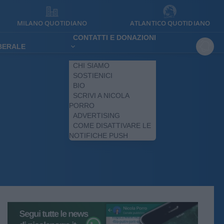
MILANO QUOTIDIANO
ATLANTICO QUOTIDIANO
CONTATTI E DONAZIONI
IBERALE
CHI SIAMO
SOSTIENICI
BIO
SCRIVI A NICOLA
PORRO
ADVERTISING
COME DISATTIVARE LE
NOTIFICHE PUSH