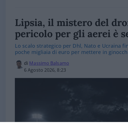
Lipsia, il mistero del dr
pericolo per gli aerei è s
Lo scalo strategico per Dhl, Nato e Ucraina fi
poche migliaia di euro per mettere in ginocchi
di
Massimo Balsamo
6 Agosto 2026, 8:23