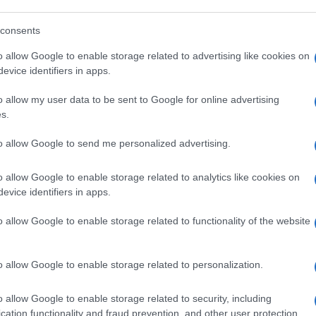
 Trump,
queste trattative sono “un casino”.
consents
lio sembra impossibile. Ma noi crediamo
o allow Google to enable storage related to advertising like cookies on
, è meglio remare per la pace che remare
evice identifiers in apps.
one europea. E come fa la Nato, che anziché
rischi con le parole.
o allow my user data to be sent to Google for online advertising
s.
ivi
che sarebbe bene condurre nel segreto
to allow Google to send me personalized advertising.
i a mezzo stampa internazionale. L’Europa
vuole di più, forse, per scendere a patti
o allow Google to enable storage related to analytics like cookies on
evice identifiers in apps.
re Kiev a rinunciare a qualcosa,
 guerra, che a continuare a combattere,
o allow Google to enable storage related to functionality of the website
sto nostro.
o allow Google to enable storage related to personalization.
a nell’arte della mediazione, benedetta da
o allow Google to enable storage related to security, including
cosa a questo mondo malato.
Finché ci
cation functionality and fraud prevention, and other user protection.