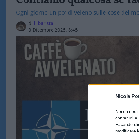
Ogni giorno un po' di veleno sulle cose del 
di
Il barista
3 Dicembre 2025, 8:45
Nicola Po
Noi e i nost
contenuti e 
Facendo clic
modificare l