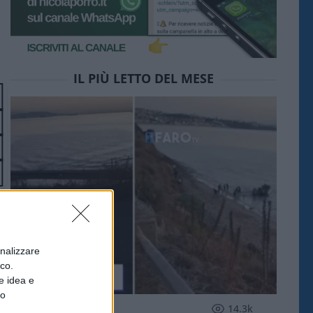
IL PIÙ LETTO DEL MESE
onalizzare
ico.
e idea e
to
ESTERI
14.3k