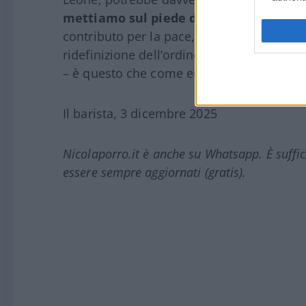
mettiamo sul piede di guerra, non con
contributo per la pace, forse, potremo anc
ridefinizione dell’ordine mondiale. Perché –
– è questo che come europei ci interessa.
Il barista, 3 dicembre 2025
Nicolaporro.it è anche su Whatsapp. È suffi
essere sempre aggiornati (gratis).