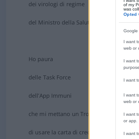
I want t
dei virologi di regime
of my P
was col
Opted 
del Ministro della Salute.
Google 
I want t
web or d
Ho paura
I want t
purpose
delle Task Force
I want 
dell’App Immuni
I want t
web or d
che mi mettano un Trojan abusivo
I want t
or app.
di usare la carta di credito
I want t