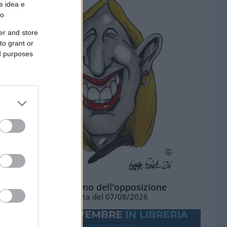
e idea e
to
er and store
to grant or
ed purposes
L'ottimismo dell'opposizione
Vignetta del 07/08/2026