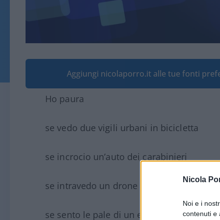
Aggiungi nicolaporro.it alle tue fonti pre
Ho paura
se vedo due vigili urbani in bicicletta
se incrocio un’auto dei carabinieri
Nicola Po
se intravedo un drone
Noi e i nost
se sento le pale di un elicottero
contenuti e 