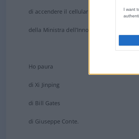
I want t
di accendere il cellulare
authenti
della Ministra dell’Innovazione.
Ho paura
di Xi Jinping
di Bill Gates
di Giuseppe Conte.