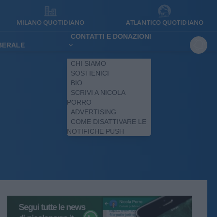
MILANO QUOTIDIANO
ATLANTICO QUOTIDIANO
CONTATTI E DONAZIONI
IBERALE
CHI SIAMO
SOSTIENICI
BIO
SCRIVI A NICOLA
PORRO
ADVERTISING
COME DISATTIVARE LE
NOTIFICHE PUSH