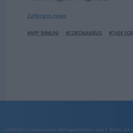
Zafferano.news
#APP IMMUNI
#CORONAVIRUS
#TASK FO
LUNIFIN S.r.l. a socio unico. Sede legale Milano, Largo F. Richini, 2/A,