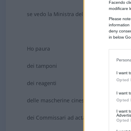
Facendo clic
modificare l
se vedo la Ministra dell’Interno.
Please note
information 
deny consent
in below Go
Ho paura
Persona
dei tamponi
I want t
Opted 
dei reagenti
I want t
delle mascherine cinesi
Opted 
I want 
Advertis
dei Commissari ad acta
Opted 