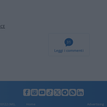
RCE
31
Leggi i commenti
 20122 (MI),
Home
Advertising