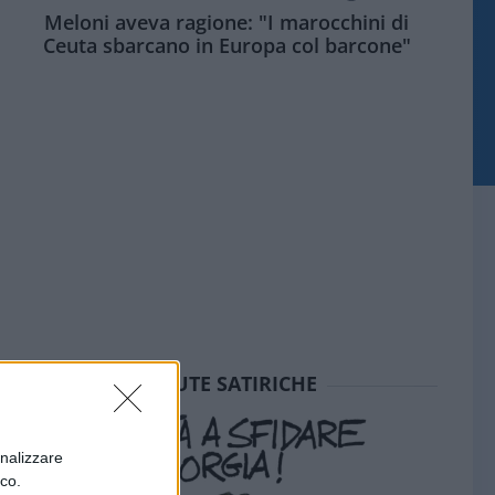
Meloni aveva ragione: "I marocchini di
Ceuta sbarcano in Europa col barcone"
SEDUTE SATIRICHE
onalizzare
ico.