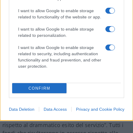
imprevisti, operativi, giudiziari e legali, sfocia, in
I want to allow Google to enable storage
questa ennesima occasione critica e drammatica
related to functionality of the website or app.
allo stesso tempo, l’iscrizione nel registro degli
indagati per omicidio stradale in concorso –
I want to allow Google to enable storage
related to personalization.
scrivono i colleghi Ilario Castello e Pasquale
Griesi – Per quanto venga definito dall’autorità
I want to allow Google to enable storage
giudiziaria come un ‘atto dovuto’, a garanzia e per
related to security, including authentication
tutti gli accertamenti, questa misura, in quel
functionality and fraud prevention, and other
user protection.
carabiniere comporta, da un giorno all’altro,
una
serie di difficoltà familiari, lavorative,
giudiziarie
e soprattutto economiche, e le
CONFIRM
difficoltà economiche, che scaturiranno in
particolare dalle spese legali che il carabiniere
dovrà necessariamente sostenere per la sua
Data Deletion
Data Access
Privacy and Cookie Policy
difesa e l’affermazione della sua innocenza
rispetto al drammatico esito del servizio”. Tutti i
fondi che risulteranno in eccesso rispetto alle