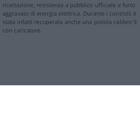
ricettazione, resistenza a pubblico ufficiale e furto
aggravato di energia elettrica. Durante i controlli è
stata infatti recuperata anche una pistola calibro 9
con caricatore.
Un’altra persona è stata denunciata dopo essere