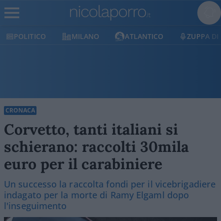
POLITICO
MILANO
ATLANTICO
ZUPPA DI
CRONACA
Corvetto, tanti italiani si
schierano: raccolti 30mila
euro per il carabiniere
Un successo la raccolta fondi per il vicebrigadiere
indagato per la morte di Ramy Elgaml dopo
l'inseguimento