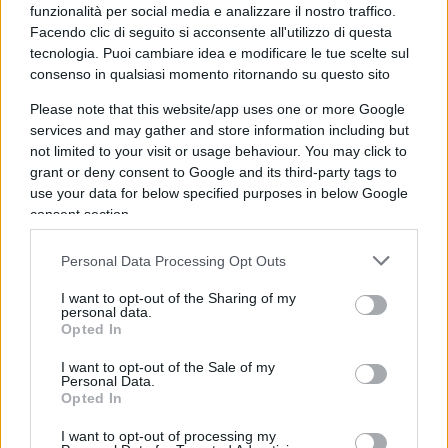
colleghi di dedicargli una raccolta fondi.
funzionalità per social media e analizzare il nostro traffico.
Facendo clic di seguito si acconsente all'utilizzo di questa
tecnologia. Puoi cambiare idea e modificare le tue scelte sul
La raccolta fondi per il
consenso in qualsiasi momento ritornando su questo sito
carabiniere
Please note that this website/app uses one or more Google
services and may gather and store information including but
not limited to your visit or usage behaviour. You may click to
grant or deny consent to Google and its third-party tags to
“Il Vice Brigadiere, 37 anni, originario del sud,
use your data for below specified purposes in below Google
presta servizio al Nucleo Radiomobile di Milano.
consent section.
Sposato con figli piccoli, vive nel Milanese, dove
da vent’anni serve l’Arma dei Carabinieri, lo Stato
Personal Data Processing Opt Outs
e i cittadini, nella complessa e spesso pericolosa
I want to opt-out of the Sharing of my
cornice urbana della città di Milano –
si legge
personal data.
Opted In
nella descrizione della “colletta” solidale
–
Qualche giorno fa, mentre lui e il suo collega
I want to opt-out of the Sale of my
Personal Data.
svolgevano
un consueto posto di controllo
Opted In
lungo una delle vie principali di Milano
, uno
I want to opt-out of processing my
scooter, con a bordo due passeggeri, al quale