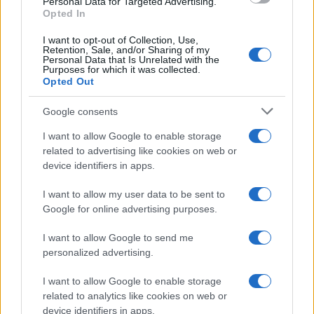
Personal Data for Targeted Advertising.
Opted In
intimano l’alt, sfugge ad alta velocità, destando un
intuibile sospetto nei due carabinieri. Ne
I want to opt-out of Collection, Use,
Retention, Sale, and/or Sharing of my
scaturisce
un rocambolesco inseguimento
al
Personal Data that Is Unrelated with the
Purposes for which it was collected.
fine di accertare le motivazioni della fuga dei due
Opted Out
passeggeri, che rischia di comportare non pochi
disagi e pericoli all’incolumità degli utenti della
Google consents
strada”.
I want to allow Google to enable storage
related to advertising like cookies on web or
device identifiers in apps.
Otto chilometri di inseguimento, poi lo scooter
cade, finisce fuori strada e Ramy muore. Ma si
I want to allow my user data to be sent to
può davvero incolpare il carabiniere, per questo?
Google for online advertising purposes.
“Il dovere di tutelare la sicurezza della collettività e
I want to allow Google to send me
degli utenti della strada, la missione di assicurare
personalized advertising.
alla giustizia chi mette in atto azioni contrarie alla
I want to allow Google to enable storage
sicurezza e alla legalità, la vocazione di assolvere
related to analytics like cookies on web or
un lavoro che è pervaso di rischi, incertezze e
device identifiers in apps.