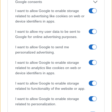
per lei giustizia e sinistra erano sinonimi già da
Google consents
bambina. E tutto questo è la dimostrazione
I want to allow Google to enable storage
lampante che la politicizzazione della
related to advertising like cookies on web or
device identifiers in apps.
magistratura
non è un’allucinazione
berlusconiana o meloniana
, ma un progetto che
I want to allow my user data to be sent to
alcuni hanno coltivato fin da piccoli. E che oggi,
Google for online advertising purposes.
una volta arrivati ai vertici, continuano a
I want to allow Google to send me
esercitare senza nemmeno più sentire il bisogno
personalized advertising.
di mascherarlo.
I want to allow Google to enable storage
related to analytics like cookies on web or
Il problema non è la singola giornalista che
device identifiers in apps.
confessa un sogno di gioventù. Il problema è
un
I want to allow Google to enable storage
intero sistema che ha fatto della toga rossa
related to functionality of the website or app.
una specializzazione professionale
rispettabile,
quasi un marchio di fabbrica. Un sistema in cui il
I want to allow Google to enable storage
magistrato militante non è l’eccezione da
related to personalization.
censurare, ma il modello da imitare. E in cui chi