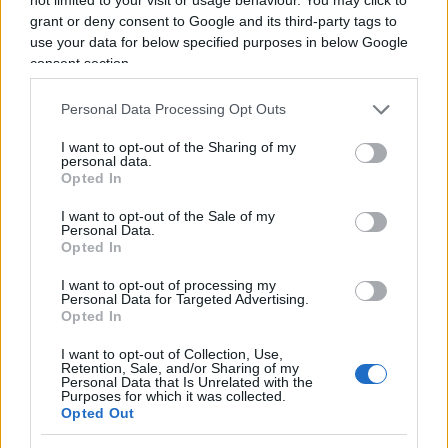
preventive durissime per chi non si piega al
grant or deny consent to Google and its third-party tags to
sistema.
use your data for below specified purposes in below Google
consent section.
Non è un complotto. E le parole di Aprile lo
Personal Data Processing Opt Outs
dimostrano: una cultura che parte da lontano,
I want to opt-out of the Sharing of my
dalle aule dove le materie si insegnano con i miti
personal data.
di sinistra in sottofondo e arriva fino alle toghe
Opted In
che, una volta entrate in
Consiglio Superiore
I want to opt-out of the Sale of my
della Magistratura
, difendono strenuamente la
Personal Data.
Opted In
propria indipendenza, sì, ma solo quando si
sentono attaccate da destra…
I want to opt-out of processing my
Personal Data for Targeted Advertising.
Opted In
I want to opt-out of Collection, Use,
Retention, Sale, and/or Sharing of my
Marianna Aprile lo dice con la disarmante
Personal Data that Is Unrelated with the
Purposes for which it was collected.
naturalezza di chi non ha nulla da nascondere.
Opted Out
Voleva fare la toga rossa perché, evidentemente,