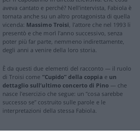
aveva cantato e perché? Nell’intervista, Fabiola è
tornata anche su un altro protagonista di quella
vicenda:
Massimo Troisi
, l’attore che nel 1993 li
presentò e che morì l’anno successivo, senza
poter più far parte, nemmeno indirettamente,
degli anni a venire della loro storia.
È da questi due elementi del racconto — il ruolo
di Troisi come
“Cupido” della coppia
e
un
dettaglio sull’ultimo concerto di Pino
— che
nasce l’esercizio che segue: un “cosa sarebbe
successo se” costruito sulle parole e le
interpretazioni della stessa Fabiola.