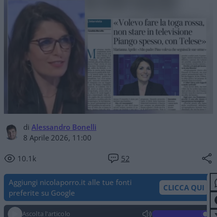
di
Alessandro Bonelli
8 Aprile 2026, 11:00
10.1k
52
Aggiungi nicolaporro.it alle tue fonti
CLICCA QUI
preferite su Google
Ascolta l'articolo