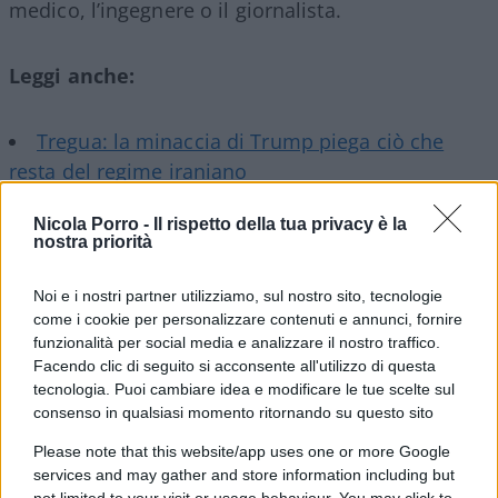
medico, l’ingegnere o il giornalista.
Leggi anche:
Tregua: la minaccia di Trump piega ciò che
resta del regime iraniano
Nicola Porro -
Il rispetto della tua privacy è la
nostra priorità
E chiunque abbia seguito le cronache giudiziarie
Noi e i nostri partner utilizziamo, sul nostro sito, tecnologie
italiane degli ultimi trent’anni sa che non si tratta
come i cookie per personalizzare contenuti e annunci, fornire
di paranoia.
Sentenze che diventano manifesti
funzionalità per social media e analizzare il nostro traffico.
politici
, procure che si trasformano in avamposti
Facendo clic di seguito si acconsente all'utilizzo di questa
di una sola parte, indagini e scoop dalle procure
tecnologia. Puoi cambiare idea e modificare le tue scelte sul
consenso in qualsiasi momento ritornando su questo sito
che cadono come manna dal cielo prima delle
elezioni, scarcerazioni soft per reati definiti
Please note that this website/app uses one or more Google
services and may gather and store information including but
“socialmente comprensibili” e carcerazioni
not limited to your visit or usage behaviour. You may click to