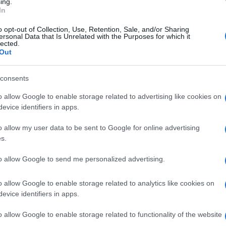
ing.
on la sua consueta fierezza, replicò che
In
ana che abbraccia tutte le braccia della
o opt-out of Collection, Use, Retention, Sale, and/or Sharing
ersonal Data that Is Unrelated with the Purposes for which it
lected.
Out
dicazione di una visione politica della
consents
caduto al Quirinale
: dopo una
o allow Google to enable storage related to advertising like cookies on
o, lei è più democristiano di me». I loro
evice identifiers in apps.
va cornice della casa Carraro, al Gianicolo.
o allow my user data to be sent to Google for online advertising
 durante i festeggiamenti per i 90 anni del
s.
 su cui campeggiava la scritta «Cassate
so di Palermo. Fu sempre in quel salone, con
to allow Google to send me personalized advertising.
he Andreotti – raccontando la sua avversione
o allow Google to enable storage related to analytics like cookies on
istetti inorridito allo scolorimento della
evice identifiers in apps.
ia vaticana») – convinse Pippo a non
o parrucchiere di fiducia, Marcello
o allow Google to enable storage related to functionality of the website