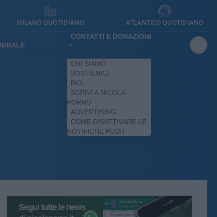
MILANO QUOTIDIANO
ATLANTICO QUOTIDIANO
CONTATTI E DONAZIONI
IBERALE
CHI SIAMO
SOSTIENICI
BIO
SCRIVI A NICOLA
PORRO
ADVERTISING
COME DISATTIVARE LE
NOTIFICHE PUSH