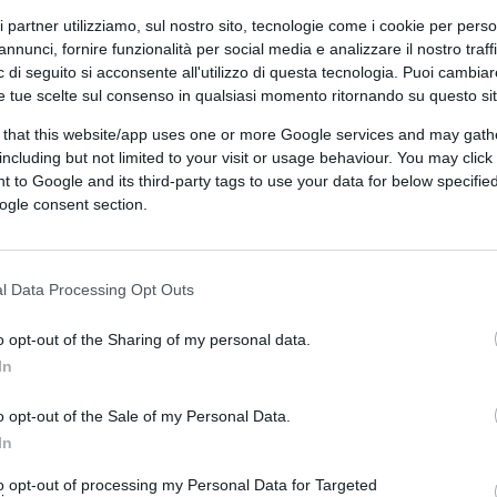
ri partner utilizziamo, sul nostro sito, tecnologie come i cookie per pers
annunci, fornire funzionalità per social media e analizzare il nostro traff
 di seguito si acconsente all'utilizzo di questa tecnologia. Puoi cambiar
e tue scelte sul consenso in qualsiasi momento ritornando su questo si
uto nella Democrazia Cristiana
, senza mai
 that this website/app uses one or more Google services and may gath
ndo le molte offerte a candidarsi alle
including but not limited to your visit or usage behaviour. You may click 
udio Martelli in quegli anni affermò che se
 to Google and its third-party tags to use your data for below specifi
ebbe tornata ai tempi d’oro. Per lui il
ogle consent section.
d una fazione. Fu il primo volto della TV a
i, alle Feste dell’Amicizia democristiane,
l Data Processing Opt Outs
he da sempre ospitavano uomini di cultura e
o opt-out of the Sharing of my personal data.
In
a
, era parte di quella grande famiglia che
o opt-out of the Sale of my Personal Data.
ontadini e professori, sindacalisti e
In
 arrivarono gli attacchi. Celebre rimane lo
sidente della Rai, che lo accusò di fare una
to opt-out of processing my Personal Data for Targeted