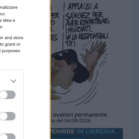
onalizzare
ico.
e idea e
to
er and store
to grant or
ed purposes
La standing ovation permanente
Vignetta del 04/08/2026