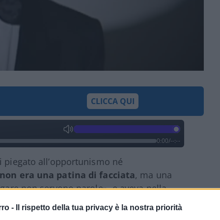
CLICCA QUI
0:00
/
--:--
i piegato all’opportunismo né
non era una patina di facciata
, ma una
regare non servono parole», e aveva nella
nziosa in un mondo rumoroso. Si batté
rro -
Il rispetto della tua privacy è la nostra priorità
ei divorziati a ricevere la comunione, della