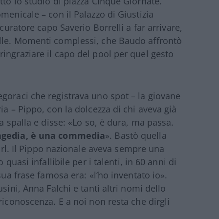
tto lo studio di piazza Cinque Giornate.
menicale – con il Palazzo di Giustizia
ocuratore capo Saverio Borrelli a far arrivare,
lle. Momenti complessi, che Baudo affrontò
ingraziare il capo del pool per quel gesto
goraci che registrava uno spot – la giovane
ia – Pippo, con la dolcezza di chi aveva già
a spalla e disse: «Lo so, è dura, ma passa.
agedia, è una commedia
». Bastò quella
girl. Il Pippo nazionale aveva sempre una
quasi infallibile per i talenti, in 60 anni di
sua frase famosa era: «l’ho inventato io».
sini, Anna Falchi e tanti altri nomi dello
riconoscenza. E a noi non resta che dirgli