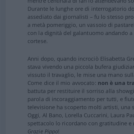
mentre centinaia di fan lo attendevano so
Durante le lunghe ore di interrogatorio do
assediato dai giornalisti – fu lo stesso pr
a metà pomeriggio, un vassoio di pastare
con la dignità del galantuomo andando a r
cortese.
Anni dopo, quando incrociò Elisabetta Gre
stava vivendo una piccola bufera giudiziar
vissuto il travaglio, le mise una mano sull
Come dice il mio avvocato:
non è una tr
battuta per restituire il sorriso alla show
parola di incoraggiamento per tutti, e fiuto 
televisione ha scoperto molti artisti, una 
Oggi, Al Bano, Lorella Cuccarini, Laura Pau
spettacolo lo ricordano con gratitudine e 
Grazie Pippo
!