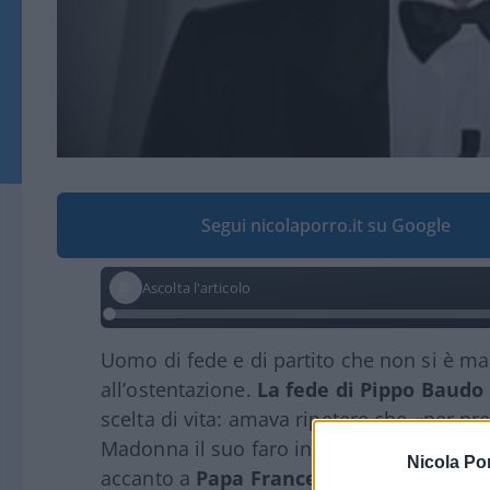
Segui nicolaporro.it su Google
Ascolta l'articolo
Uomo di fede e di partito che non si è ma
all’ostentazione.
La fede di Pippo Baudo 
scelta di vita: amava ripetere che «per p
Madonna il suo faro interiore, guida sile
Nicola Po
accanto a
Papa Francesco
per il diritto d