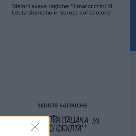
Meloni aveva ragione: "I marocchini di
Ceuta sbarcano in Europa col barcone"
SEDUTE SATIRICHE