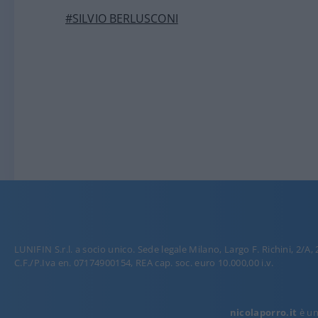
#SILVIO BERLUSCONI
LUNIFIN S.r.l. a socio unico. Sede legale Milano, Largo F. Richini, 2/A,
C.F./P.Iva en. 07174900154, REA cap. soc. euro 10.000,00 i.v.
nicolaporro.it
è una