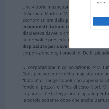
authenti
Una vittoria inaspettata, ostilità diffusa 
<<Antonio Martino: “A Ciampi c’erano men
economisti era dalla parte del governo. Or
economisti italiani non hanno cuor di 
dispiaceva davvero criticare l’opera di 
autorevoli e presieduto da chi aveva retto 
dispiaciuto per dovere
; altri economisti
corporazione degli oracoli di Delfi, plaud
Di corporazione in corporazione: <<Mi tu
Consiglio superiore della magistratura: u
“botola” di Tangentopoli non appena la DC (
fondo al pozzo”, e il Pds di certo fuori. Mi
imparato che la legge non è uguale per tu
la botola soltanto dopo che anche Berlusc