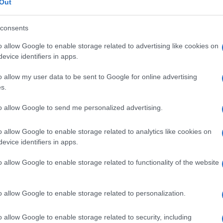
erista
, e le reazioni non si fecero attendere:
Out
mo” di Berlusconi. Carlo Callieri,
re centrale Fiat, si è scagliato contro “il
consents
uello di Berlusconi è quello del suo ministro
o allow Google to enable storage related to advertising like cookies on
pericoloso” perché amico di Milton Friedman,
evice identifiers in apps.
risti scovano un altro premio Nobel, Franco
o allow my user data to be sent to Google for online advertising
licitamente Friedman>>.
s.
to allow Google to send me personalized advertising.
 troppo: <<Mi guardo bene dal pretendere un
be un governo che durasse e fosse
o allow Google to enable storage related to analytics like cookies on
ad esserlo, se questo governo ha ereditato
evice identifiers in apps.
 di lire) di debito pubblico? […] Due milioni
o allow Google to enable storage related to functionality of the website
lla Corte costituzionale scopre, non senza un
e pensioni, che era nascosto ed è in
saltare in aria che sminare il terreno>>.
o allow Google to enable storage related to personalization.
o allow Google to enable storage related to security, including