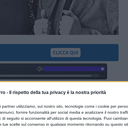
CLICCA QUI
0:00
/
--:--
 libro “Come si manda in rovina un paese –
rro -
Il rispetto della tua privacy è la nostra priorità
 appunti sulla novità politica costituita
nge considerazioni di una preveggenza che,
ri partner utilizziamo, sul nostro sito, tecnologie come i cookie per pers
tiamo qualcuna come ricordo di Berlusconi,
in
annunci, fornire funzionalità per social media e analizzare il nostro traff
 di seguito si acconsente all'utilizzo di questa tecnologia. Puoi cambiar
e tue scelte sul consenso in qualsiasi momento ritornando su questo si