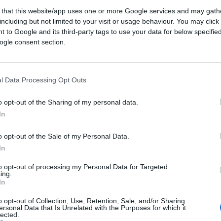
 that this website/app uses one or more Google services and may gath
including but not limited to your visit or usage behaviour. You may click 
 Il governo Ciampi lascia il posto al governo
 to Google and its third-party tags to use your data for below specifi
olo della libertà” (Berlusconi, Bossi, Fini). In
ogle consent section.
ato
Forza Italia
, un partito ‘leggero’, ma
>.
l Data Processing Opt Outs
o opt-out of the Sharing of my personal data.
In
gono lo statalismo
o opt-out of the Sale of my Personal Data.
In
smo? Questione di gusti
a del colonialismo
to opt-out of processing my Personal Data for Targeted
ing.
In
o opt-out of Collection, Use, Retention, Sale, and/or Sharing
ersonal Data that Is Unrelated with the Purposes for which it
politico si intravedeva
qualche accenno a
lected.