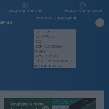
MILANO QUOTIDIANO
ATLANTICO QUOTIDIANO
CONTATTI E DONAZIONI
IBERALE
CHI SIAMO
SOSTIENICI
BIO
SCRIVI A NICOLA
PORRO
ADVERTISING
COME DISATTIVARE LE
NOTIFICHE PUSH