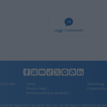
16
Leggi i commenti
 20122 (MI),
Home
Advertising
Privacy Policy
Cookie polic
Dichiarazione di accessibilità
 testata registrata il 20 aprile 2021 al n. 94 del registro della Stampa de