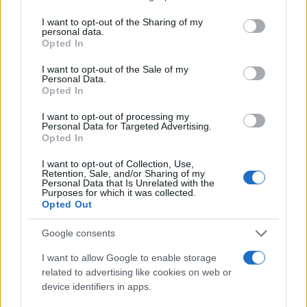
Per un nuovo 25 aprile: Festa di Liberazione
I want to opt-out of the Sharing of my
personal data.
dagli statalisti
Opted In
Definizione di contribuente: schiavo del Fisco
I want to opt-out of the Sale of my
mastodontico
Personal Data.
Opted In
Perché bisogna studiare l’economia
I want to opt-out of processing my
Personal Data for Targeted Advertising.
Il pianificatore tende però a limitare la libertà
Opted In
degli altri
, convinto, per giunta, di conoscere
I want to opt-out of Collection, Use,
quale sia il vero bene per tutti e quindi, per
Retention, Sale, and/or Sharing of my
Personal Data that Is Unrelated with the
filantropia, finisce per concepire come giusto il
Purposes for which it was collected.
Opted Out
costringere gli altri a seguire il suo progetto
sociale ed economico.
Google consents
I want to allow Google to enable storage
related to advertising like cookies on web or
Illustri pianificatori hanno pensato bene di
device identifiers in apps.
affamare intere nazioni con politiche dissennate,