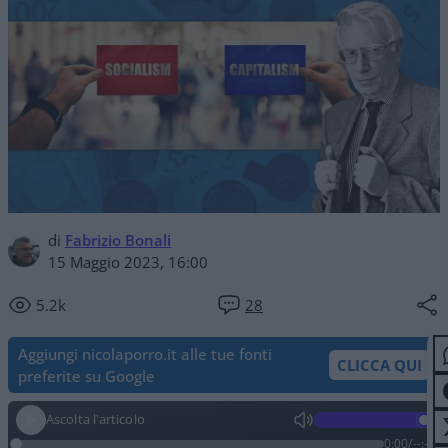
di
Fabrizio Bonali
15 Maggio 2023, 16:00
5.2k
28
Aggiungi nicolaporro.it alle tue fonti
CLICCA QUI
preferite su Google
Ascolta l'articolo
0:00
/
--:--