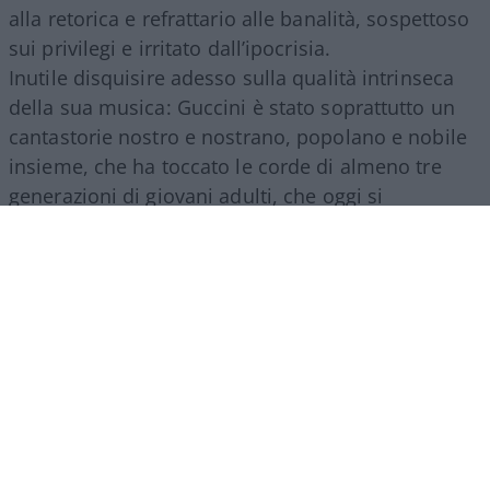
alla retorica e refrattario alle banalità, sospettoso
sui privilegi e irritato dall’ipocrisia.
Inutile disquisire adesso sulla qualità intrinseca
della sua musica: Guccini è stato soprattutto un
cantastorie nostro e nostrano, popolano e nobile
insieme, che ha toccato le corde di almeno tre
generazioni di giovani adulti, che oggi si
commuovono ancora ascoltando i suoi testi, e
piangono sinceri la scomparsa di un uomo di
spessore.