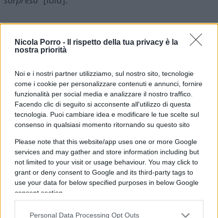
Da una parte l’imprenditore-innovatore,
dall’altra il pianificatore
: “
Il liberismo è
Nicola Porro -
Il rispetto della tua privacy è la
nostra priorità
favorevole al mercato di concorrenza proprio perché
intende il mercato come un sistema per squilibrare
Noi e i nostri partner utilizziamo, sul nostro sito, tecnologie
di continuo l’economia, mediante proposte di nuovi
come i cookie per personalizzare contenuti e annunci, fornire
processi produttivi, nuovi prodotti e nuove forme
funzionalità per social media e analizzare il nostro traffico.
Facendo clic di seguito si acconsente all'utilizzo di questa
economiche. Per questo l’imprenditore liberistico non
tecnologia. Puoi cambiare idea e modificare le tue scelte sul
è il burocrate keynesiano o il pianificatore […] La
consenso in qualsiasi momento ritornando su questo sito
libertà cara al liberismo è innanzitutto libertà di
Please note that this website/app uses one or more Google
innovare”.
Sergio Ricossa, (Elogio della cattiveria –
services and may gather and store information including but
Società Europea di Edizioni / Il Giornale – 2016).
not limited to your visit or usage behaviour. You may click to
grant or deny consent to Google and its third-party tags to
use your data for below specified purposes in below Google
consent section.
Leggi le ultime puntate:
Personal Data Processing Opt Outs