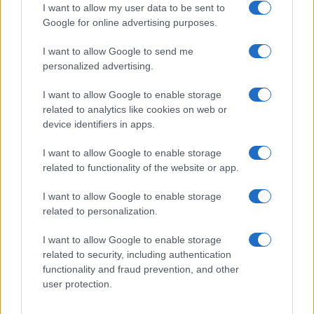
I want to allow my user data to be sent to
mentre il capitalismo di mercato, con tutte le sue
Google for online advertising purposes.
imperfezioni, macinava progresso: “
L’era del
I want to allow Google to send me
capitalismo è la prima della storia ad avere
personalized advertising.
eliminato la miseria di massa. C’è riuscita non
perché aveva intenzioni migliori delle epoche
I want to allow Google to enable storage
related to analytics like cookies on web or
precedenti, ma perché ha lasciato perdere le
device identifiers in apps.
chiacchiere dei filantropi e dei benpensanti per
applicare invece il progresso tecnologico,
I want to allow Google to enable storage
organizzativo e merceologico. C’è riuscita nonostante
related to functionality of the website or app.
l’opposizione dei socialisti e dei comunisti e di tanti
I want to allow Google to enable storage
altri sedicenti benefattori dell’umanità” [Ibid].
related to personalization.
I want to allow Google to enable storage
Ma quando il pianificatore, in virtù dei suoi piani
related to security, including authentication
“giusti e infallibili”, impedisce o limita la libertà di
functionality and fraud prevention, and other
user protection.
azione e di impresa, non è più una questione di
gusti. Si entra in un altro ambito.