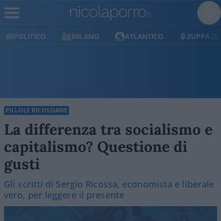
POLITICO
MILANO
ATLANTICO
ZUPPA DI P
PILLOLE RICOSSIANE
La differenza tra socialismo e
capitalismo? Questione di
gusti
Gli scritti di Sergio Ricossa, economista e liberale
vero, per leggere il presente