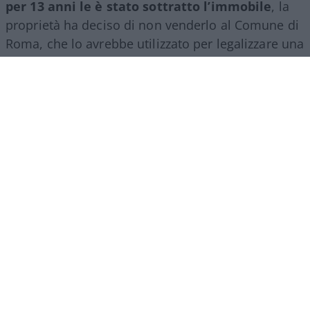
per 13 anni le è stato sottratto l’immobile
, la
proprietà ha deciso di non venderlo al Comune di
Roma, che lo avrebbe utilizzato per legalizzare una
vergognosa occupazione abusiva.
Irritato deve essere chi da 13 anni ha la proprietà