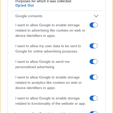
Purposes for which it was collected.
Opted Out
L’allarme di Ricciardi
Google consents
Pensiero per nulla condiviso da
Walter Ricciardi
,
I want to allow Google to enable storage
related to advertising like cookies on web or
il consigliere prediletto del
ministro Speranza
,
device identifiers in apps.
così ammonisce: “Negli Usa sono già in
rapidissima evoluzione due sottovarianti di
I want to allow my user data to be sent to
Google for online advertising purposes.
Omicron che hanno una capacità di contagiosità
enormemente superiore al ceppo di Wu Han. E
I want to allow Google to send me
questo crea problemi nel momento in cui noi non
personalized advertising.
utilizziamo appieno quelle che sono le tecnologie
I want to allow Google to enable storage
e le conoscenze di sanità pubblica, cioè una
related to analytics like cookies on web or
campagna vaccinale estensiva in tutto il mondo, la
device identifiers in apps.
capacità di convincere le persone a vincere la loro
I want to allow Google to enable storage
esitazione vaccinale, convincere le persone a
related to functionality of the website or app.
usare le mascherine”.