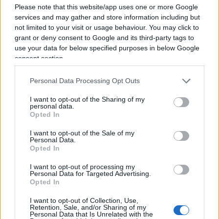
completamente la loro effettiva funzione. Esse
Please note that this website/app uses one or more Google
rappresentano il segno tangibile di
una adesione
services and may gather and store information including but
not limited to your visit or usage behaviour. You may click to
passiva
, tipica di un suddito e non di un libero
grant or deny consent to Google and its third-party tags to
cittadino,
al regime di una infinita emergenza
use your data for below specified purposes in below Google
sanitaria
. Per lo stesso Bassetti, in un commento
consent section.
riportato da molti giornali, “ha senso mantenere
Personal Data Processing Opt Outs
l’utilizzo facoltativo con forti raccomandazioni in
alcuni contesti. Con l’obbligo il rischio è di
I want to opt-out of the Sharing of my
personal data.
continuare a svilire lo strumento e si rischia un
Opted In
uso cosmetico”. Mentre di recente l’infettivologo
I want to opt-out of the Sale of my
aveva parlato di “talebanismo italico” sulla
Personal Data.
Opted In
mascherina “che non ci ha evitato di essere uno
dei Paesi europei con il maggior numero di
I want to opt-out of processing my
Personal Data for Targeted Advertising.
contagi. La mascherina è ormai una sorta di
Opted In
coperta di Linus che funge più da ansiolitico che
I want to opt-out of Collection, Use,
non da reale dispositivo di protezione
Retention, Sale, and/or Sharing of my
Personal Data that Is Unrelated with the
individuale”.