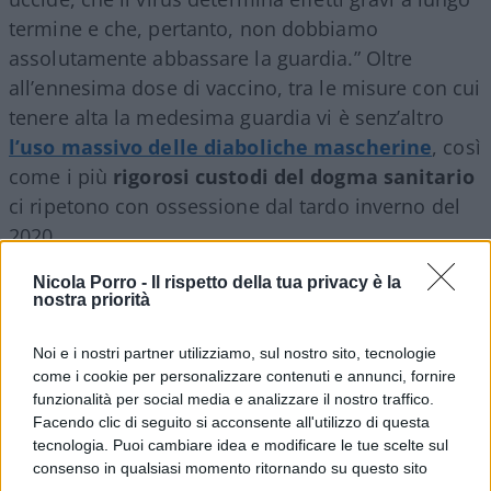
termine e che, pertanto, non dobbiamo
assolutamente abbassare la guardia.” Oltre
all’ennesima dose di vaccino, tra le misure con cui
tenere alta la medesima guardia vi è senz’altro
l’uso massivo delle diaboliche mascherine
, così
come i più
rigorosi custodi del dogma sanitario
ci ripetono con ossessione dal tardo inverno del
2020.
Nicola Porro -
Il rispetto della tua privacy è la
Mascherina, “talebanismo italico”
nostra priorità
Noi e i nostri partner utilizziamo, sul nostro sito, tecnologie
come i cookie per personalizzare contenuti e annunci, fornire
E poco importa se gran parte delle persone che
funzionalità per social media e analizzare il nostro traffico.
continuano ad utilizzarle ovunque lo fanno con le
Facendo clic di seguito si acconsente all'utilizzo di questa
modalità più insensate, dato che esse hanno di
tecnologia. Puoi cambiare idea e modificare le tue scelte sul
consenso in qualsiasi momento ritornando su questo sito
fatto assunto un valore magico, trascendendo