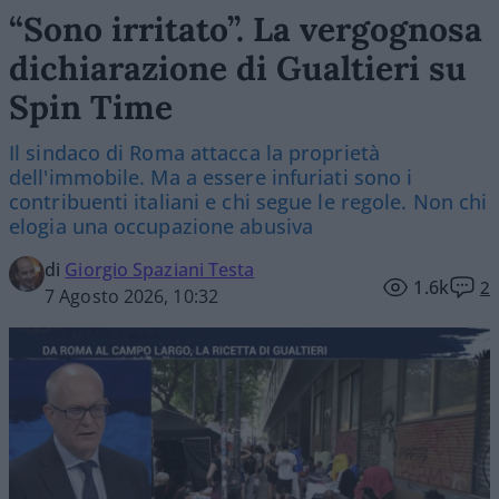
“Sono irritato”. La vergognosa
dichiarazione di Gualtieri su
Spin Time
Il sindaco di Roma attacca la proprietà
dell'immobile. Ma a essere infuriati sono i
contribuenti italiani e chi segue le regole. Non chi
elogia una occupazione abusiva
di
Giorgio Spaziani Testa
1.6k
2
7 Agosto 2026, 10:32