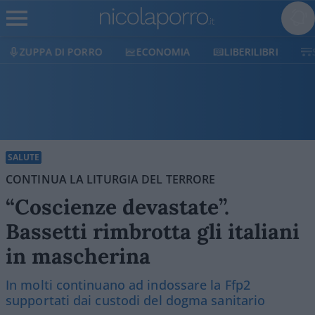
ECONOMIA
LIBERILIBRI
SHOP
SOSTIENICI
SALUTE
CONTINUA LA LITURGIA DEL TERRORE
“Coscienze devastate”.
Bassetti rimbrotta gli italiani
in mascherina
In molti continuano ad indossare la Ffp2
supportati dai custodi del dogma sanitario