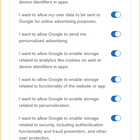
device identifiers in apps.
100
I want to allow my user data to be sent to
Leggi i commenti
Google for online advertising purposes.
I want to allow Google to send me
SEDUTE SATIRICHE
personalized advertising.
Vignetta del 04/08/2026
I want to allow Google to enable storage
related to analytics like cookies on web or
device identifiers in apps.
Vai all'archivio delle vignette
I want to allow Google to enable storage
related to functionality of the website or app.
I want to allow Google to enable storage
related to personalization.
I want to allow Google to enable storage
“Troisi avrebbe salvato il
related to security, including authentication
functionality and fraud prevention, and other
nostro amore”. Il retroscena
user protection.