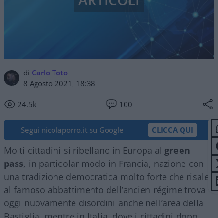
ARTICOLI
di
Carlo Toto
8 Agosto 2021, 18:38
24.5k
100
Segui nicolaporro.it su Google
CLICCA QUI
Molti cittadini si ribellano in Europa al
green
pass
, in particolar modo in Francia, nazione con
una tradizione democratica molto forte che risale
al famoso abbattimento dell’ancien régime trova
oggi nuovamente disordini anche nell’area della
Bastiglia, mentre in Italia, dove i cittadini dopo