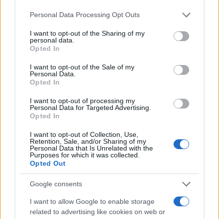
piazza Scala dove si trova la sede del Comune di
Milano. Molti manifestanti indossano la stella di
Personal Data Processing Opt Outs
David con la scritta “non vaccinato”. Uno dei
I want to opt-out of the Sharing of my
portavoce di questo movimento spontaneo ha
personal data.
Opted In
urlato al megafono le seguenti parole: “Qui non ci
sono più parole da dire perché ormai il
I want to opt-out of the Sale of my
Personal Data.
totalitarismo è in atto, la nostra protesta dice più
Opted In
di mille parole. Qui c’è democrazia, quella che
I want to opt-out of processing my
non c’è in Parlamento e ci fa subire l’ostracismo. Il
Personal Data for Targeted Advertising.
Opted In
green pass è un lasciapassare fascista che non dà
libertà”.
I want to opt-out of Collection, Use,
Retention, Sale, and/or Sharing of my
Personal Data that Is Unrelated with the
Purposes for which it was collected.
#FRANCIA
#GREEN PASS
#ITALIA
#NO PASS
Opted Out
Pagina
Google consents
PAGINA
Precedente
SUCCESSIVA
I want to allow Google to enable storage
related to advertising like cookies on web or