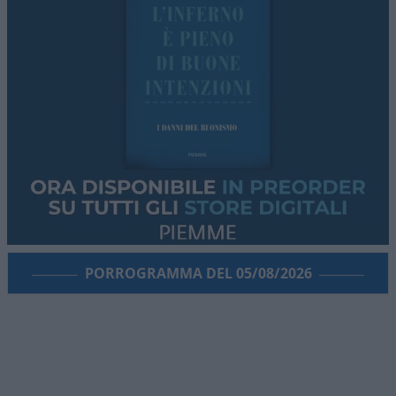
È da questi due elementi del racconto — il ruolo
di Troisi come
“Cupido” della coppia
e
un
dettaglio sull’ultimo concerto di Pino
— che
nasce l’esercizio che segue: un “cosa sarebbe
successo se” costruito sulle parole e le
interpretazioni della stessa Fabiola.