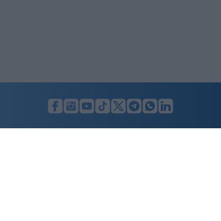
C’è una frase, verso la fine della lunga
chiacchierata che Fabiola Sciabbarrasi ha
concesso a Hoara Borselli, che da sola vale “il
prezzo del biglietto”: quella in cui la moglie di Pino
Daniele racconta cosa avrebbe fatto Massimo
Troisi se fosse stato ancora vivo negli ultimi,
difficili mesi del loro rapporto. Non una battuta
buttata lì, ma quasi una diagnosi: l’attore
napoletano, dice Fabiola, sarebbe stato
“l’elemento fondamentale” per far tornare insieme
lei e Pino? L’uomo che li aveva fatti incontrare per
primo sarebbe potuto essere anche
l’unico
capace di farli riavvicinare
.
È da qui che parte
un sogno che tanti fan di