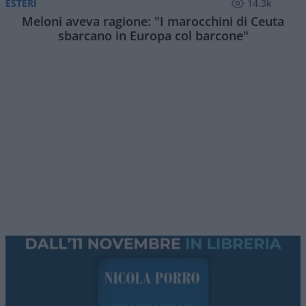
Fabiola Sciabbarrasi
, modella e moglie di
Pino
Daniele
, è stata ospite di Hoara Borselli nel
podcast Sette Vite nel corso del quale ha
ripercorso la sua storia con il cantautore
napoletano scomparso improvvisamente nel
gennaio 2015. Pochi giorni prima aveva cantato
per il Capodanno in diretta televisiva. Che cosa
aveva cantato e perché? Nell’intervista, Fabiola è
tornata anche su un altro protagonista di quella
vicenda:
Massimo Troisi
, l’attore che nel 1993 li
presentò e che morì l’anno successivo, senza
poter più far parte, nemmeno indirettamente,
degli anni a venire della loro storia.