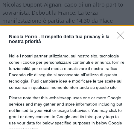
Nicolas Dupont-Aignan, capo di un altro partito
sovranista, Debout la France. La terza
manifestazione è partita alle 14:30 da Place
Edmond Rostand ed è diretta al Palazzo Reale, da
dove è previsto l’inizio del quarto corteo alla volta
Nicola Porro -
Il rispetto della tua privacy è la
nostra priorità
di Place Pierre Laroque, vicino al Ministero della
Salute.
Noi e i nostri partner utilizziamo, sul nostro sito, tecnologie
come i cookie per personalizzare contenuti e annunci, fornire
funzionalità per social media e analizzare il nostro traffico.
Gli slogan ripetuti con fermezza dai manifestanti
Facendo clic di seguito si acconsente all'utilizzo di questa
sono stati: “Macron dimissioni” e “Macron non
tecnologia. Puoi cambiare idea e modificare le tue scelte sul
voglio il tuo pass”. In Italia dopo numerose
consenso in qualsiasi momento ritornando su questo sito
manifestazioni, in particolar modo a Roma, circa
Please note that this website/app uses one or more Google
5000 persone hanno marciato in un corteo non
services and may gather and store information including but
autorizzato per le strade di Milano al grido: “No al
not limited to your visit or usage behaviour. You may click to
grant or deny consent to Google and its third-party tags to
green pass” e “libertà”. I manifestanti si sono
use your data for below specified purposes in below Google
ritrovati in piazza Fontana e hanno raggiunto
consent section.