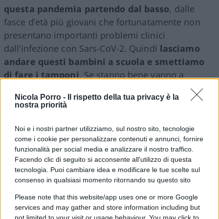
questa pandemia partendo dal basso
, dalle
fasce d’età più giovani che fortunatamente non
presentano importanti problemi clinici
dall’infezione con Sars-CoV-2. Quindi
lasciamo
andare questi bambini a scuola e smettiamo
di fare i tamponi
. Se stanno bene vanno a
scuola, se stanno male il pediatra di famiglia
Nicola Porro -
Il rispetto della tua privacy è la
deciderà se è opportuno fare il test per verificare
nostra priorità
la motivazione. E facciamo funzionare tutto così,
perché altrimenti è meglio che chiudiamo. Perché
Noi e i nostri partner utilizziamo, sul nostro sito, tecnologie
è quello che succede. Per le famiglie è un
come i cookie per personalizzare contenuti e annunci, fornire
funzionalità per social media e analizzare il nostro traffico.
rompicapo che mi sembra non abbia alcun senso
Facendo clic di seguito si acconsente all'utilizzo di questa
continuare”. Questo il ragionevole messaggio di
tecnologia. Puoi cambiare idea e modificare le tue scelte sul
Zuccotti. Messaggio che, per l’estrema sordità che
consenso in qualsiasi momento ritornando su questo sito
chi si trova al vertice del Paese ha dimostrato nei
Please note that this website/app uses one or more Google
confronti di simili appelli, rischia di essere meno
services and may gather and store information including but
not limited to your visit or usage behaviour. You may click to