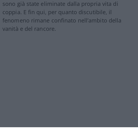
sono già state eliminate dalla propria vita di
coppia. E fin qui, per quanto discutibile, il
fenomeno rimane confinato nell’ambito della
vanità e del rancore.
Il vero
baratro
si raggiunge quando la richiesta di