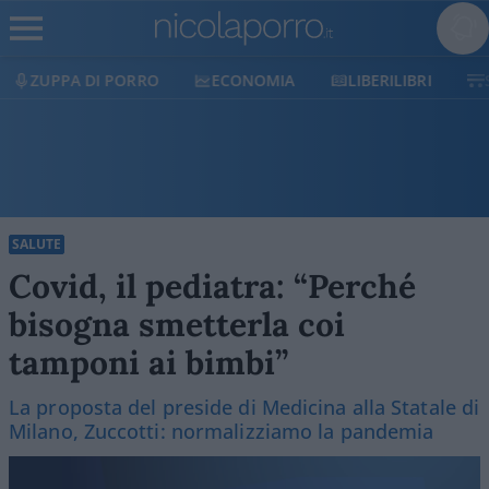
ECONOMIA
LIBERILIBRI
SHOP
SOSTIENICI
SALUTE
Covid, il pediatra: “Perché
bisogna smetterla coi
tamponi ai bimbi”
La proposta del preside di Medicina alla Statale di
Milano, Zuccotti: normalizziamo la pandemia