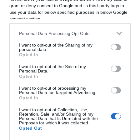
fortunato di una missiva affidata alla classica
grant or deny consent to Google and its third-party tags to
bottiglia gettata in mare.
use your data for below specified purposes in below Google
consent section.
L’appello dei presidenti di
Personal Data Processing Opt Outs
Regione
I want to opt-out of the Sharing of my
personal data.
D’altronde anche alla maggioranza dei presidenti
Opted In
di Regione, che chiedevano di ridurre i tempi
I want to opt-out of the Sale of my
dell’assurda quarantena per gli asintomatici, il
Personal Data.
governo centrale ha opposto un reciso diniego,
Opted In
malgrado la situazione sempre più esplosiva che
I want to opt-out of processing my
Personal Data for Targeted Advertising.
l’insensata caccia ai contagi sta creando, con
Opted In
milioni di cittadini, quasi tutti senza sintomi,
costretti ad un riposo forzato, se così vogliamo
I want to opt-out of Collection, Use,
Retention, Sale, and/or Sharing of my
definirlo.
Personal Data that Is Unrelated with the
Purposes for which it was collected.
Opted Out
#BAMBINI
#CORONAVIRUS
#COVID