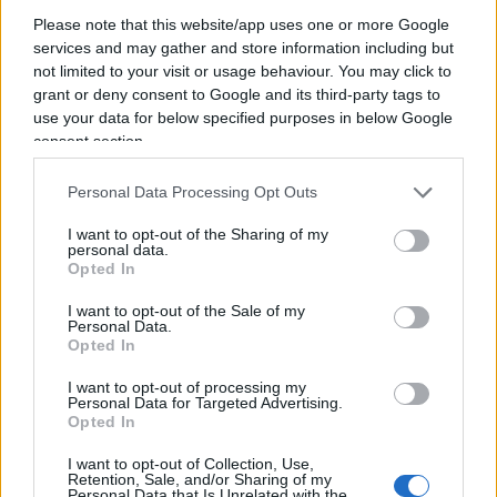
dietro questa ingente somma posta a garanzia, ci
Please note that this website/app uses one or more Google
sia
una montagna di crediti speculativi della
services and may gather and store information including but
finanza non bancaria
, il cosiddetto
shadow
not limited to your visit or usage behaviour. You may click to
grant or deny consent to Google and its third-party tags to
banking
, fatto di Hedge Funds, veicoli speciali,
use your data for below specified purposes in below Google
brokers e fondi d’investimento, che lega in
consent section.
un’unica rete interconnessa, tutto il sistema
bancario.
Personal Data Processing Opt Outs
I want to opt-out of the Sharing of my
personal data.
UBS, che è al 38° posto della classifica S&P salirà
Opted In
certamente di grado e passerà dall’essere per la
I want to opt-out of the Sale of my
Confederazione, da
too big to fail
a
too big to be
Personal Data.
saved
. Chi salverà UBS, nell’eventualità di future
Opted In
turbolenze finanziare? La BNS, sostiene sempre
I want to opt-out of processing my
Myret Zaki, non ha la potenza di fuoco della Bce o
Personal Data for Targeted Advertising.
Opted In
della Fed e nel 2022 ha registrato perdite per 132
miliardi di franchi, a causa del crollo dei prezzi
I want to opt-out of Collection, Use,
Retention, Sale, and/or Sharing of my
delle azioni e delle obbligazioni. È vero che in
Personal Data that Is Unrelated with the