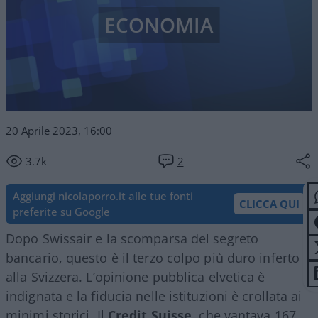
ECONOMIA
20 Aprile 2023, 16:00
3.7k
2
Aggiungi nicolaporro.it alle tue fonti
CLICCA QUI
preferite su Google
Dopo Swissair e la scomparsa del segreto
bancario, questo è il terzo colpo più duro inferto
alla Svizzera. L’opinione pubblica elvetica è
indignata e la fiducia nelle istituzioni è crollata ai
minimi storici. Il
Credit Suisse
, che vantava 167