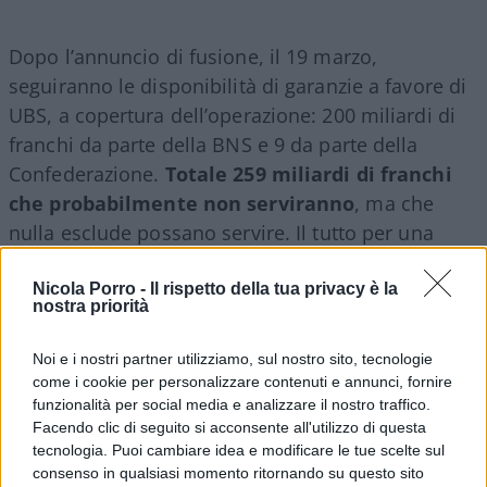
Dopo l’annuncio di fusione, il 19 marzo,
seguiranno le disponibilità di garanzie a favore di
UBS, a copertura dell’operazione: 200 miliardi di
franchi da parte della BNS e 9 da parte della
Confederazione.
Totale 259 miliardi di franchi
che probabilmente non serviranno
, ma che
nulla esclude possano servire. Il tutto per una
banca, il Credit Suisse, con una capitalizzazione di
borsa di appena 10 miliardi di franchi (la metà di
Nicola Porro -
Il rispetto della tua privacy è la
nostra priorità
Deutsche Bank), al 45°posto della classifica
mondiale S&P per attivi (863 miliardi di dollari,
Noi e i nostri partner utilizziamo, sul nostro sito, tecnologie
contro i 3684 di JP Morgan). Questo fa pensare,
come i cookie per personalizzare contenuti e annunci, fornire
funzionalità per social media e analizzare il nostro traffico.
secondo la nota giornalista d’inchieste bancarie
Facendo clic di seguito si acconsente all'utilizzo di questa
svizzere Myret Zaki, che scrisse nel 2008 un libro
tecnologia. Puoi cambiare idea e modificare le tue scelte sul
sugli azzardi finanziari statunitensi di UBS, che
consenso in qualsiasi momento ritornando su questo sito