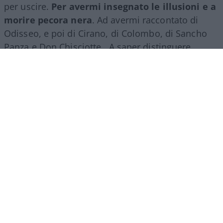
per uscire.
Per avermi insegnato le illusioni e a
morire pecora nera
. Ad avermi raccontato di
Odisseo, e poi di Cirano, di Colombo, di Sancho
Panza e Don Chisciotte. A saper distinguere
quello che non da quello che è. E tante, tante,
tante altre cose per cui non ci sarebbero grazie
che potrebbero bastare.