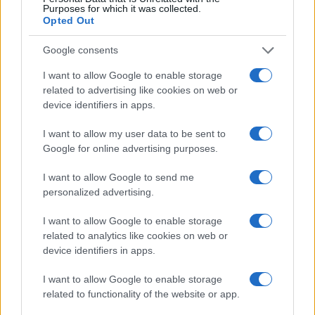
Purposes for which it was collected.
Svizzera ci sono altre banche sistemiche, quali
Opted Out
PostFinance Raiffeisen e la Banca Cantonale di
Google consents
Zurigo, ma
le uniche due banche a rilevanza
sistemica
, attive a livello internazionale,
erano
I want to allow Google to enable storage
related to advertising like cookies on web or
UBS e Credit Suisse
. Tutto l’universo delle banche
device identifiers in apps.
private quali Julius Baer, Pictet o Lombard Odier &
Co, sono concentrate esclusivamente sulle
I want to allow my user data to be sent to
gestioni patrimoniali. Ora UBS starebbe
Google for online advertising purposes.
valutando, secondo indiscrezioni del portale
Inside
I want to allow Google to send me
Paradeplatz
, l’entrata in borsa delle attività svizzere
personalized advertising.
di CS, con l’obiettivo di mantenere il marchio e
I want to allow Google to enable storage
garantire maggiore concorrenza, ma nulla è stato
related to analytics like cookies on web or
ufficialmente confermato.
device identifiers in apps.
I want to allow Google to enable storage
related to functionality of the website or app.
Il secondo punto chiave da tenere a mente, per