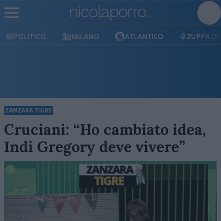
POLITICO
MILANO
ATLANTICO
ZUPPA DI
ZANZARA TIGRE
Cruciani: “Ho cambiato idea,
Indi Gregory deve vivere”