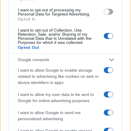
I want to opt-out of processing my
Personal Data for Targeted Advertising.
Opted In
I want to opt-out of Collection, Use,
Retention, Sale, and/or Sharing of my
Personal Data that Is Unrelated with the
Purposes for which it was collected.
Opted Out
Google consents
Nessuno presidia l’omogeneità del giudizio e
I want to allow Google to enable storage
questo traligna in arbitrio, con l’albagia di
chi
related to advertising like cookies on web or
scambia l’indulgenza per generosità
device identifiers in apps.
pedagogica
. Così il diploma cessa di attestare un
I want to allow my user data to be sent to
livello e certifica per paradosso, la latitudine in cui
Google for online advertising purposes.
lo si è conseguito.
I want to allow Google to send me
personalized advertising.
La sperequazione
I want to allow Google to enable storage