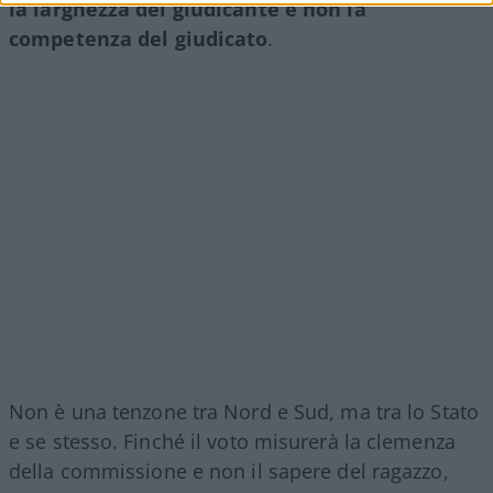
la larghezza del giudicante e non la
competenza del giudicato
.
Non è una tenzone tra Nord e Sud, ma tra lo Stato
e se stesso. Finché il voto misurerà la clemenza
della commissione e non il sapere del ragazzo,