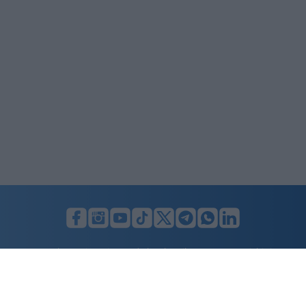
LUNIFIN S.r.l. a socio unico. Sede legale Milano, Largo F. Richini, 2/A,
20122 (MI), C.F./P.Iva en. 07174900154, REA cap. soc. euro 10.000,00
i.v.
Home
Advertising