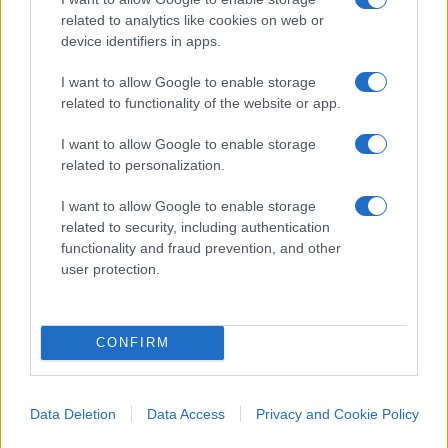
related to analytics like cookies on web or
Qui la difformità cessa di essere accademica. Il
device identifiers in apps.
100 e la lode non sono orpelli estetici ma
dischiudono l’Albo Nazionale delle Eccellenze, gli
I want to allow Google to enable storage
esoneri dalle tasse universitarie, le borse di
related to functionality of the website or app.
studio, la Carta del Merito da 500 euro. Chi è
I want to allow Google to enable storage
valutato con severità paga due volte: perde il
related to personalization.
riconoscimento e finanzia, con il proprio rigore, la
I want to allow Google to enable storage
munificenza altrui.
Lo studente scrupoloso del
related to security, including authentication
Nord, fermato a un 98 misurato col bilancino,
functionality and fraud prevention, and other
resta a mani vuote
; il coetaneo gratificato da
user protection.
una commissione prodiga incassa bonus e
precedenze. E quei benefici non piovono dal cielo:
CONFIRM
attingono a fondi contingentati, per cui il
vantaggio immeritato di uno diventa il diritto
negato di un altro. La meritocrazia, invocata come
Data Deletion
Data Access
Privacy and Cookie Policy
totem, viene capovolta nel suo contrario:
premia