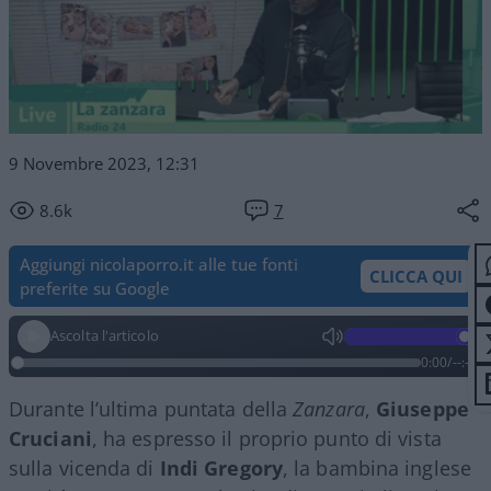
9 Novembre 2023, 12:31
8.6k
7
Aggiungi nicolaporro.it alle tue fonti
CLICCA QUI
preferite su Google
Ascolta l'articolo
0:00
/
--:--
Durante l’ultima puntata della
Zanzara
,
Giuseppe
Cruciani
, ha espresso il proprio punto di vista
sulla vicenda di
Indi Gregory
, la bambina inglese