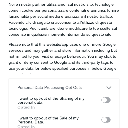
autoreferenziale ed endogamico, in cui il metro
Noi e i nostri partner utilizziamo, sul nostro sito, tecnologie
come i cookie per personalizzare contenuti e annunci, fornire
muta da provincia a provincia.
La riforma
funzionalità per social media e analizzare il nostro traffico.
Valditara, sfoltendo le commissioni, ha
Facendo clic di seguito si acconsente all'utilizzo di questa
prodotto come primo effetto tangibile non più
tecnologia. Puoi cambiare idea e modificare le tue scelte sul
consenso in qualsiasi momento ritornando su questo sito
rigore ma più lodi.
Ed è qui che affiora il
fallimento sostanziale: quello dei criteri che
Please note that this website/app uses one or more Google
dovrebbero governare la formazione e il controllo
services and may gather and store information including but
not limited to your visit or usage behaviour. You may click to
del corpo docente. Il docente si forma, insegna e
grant or deny consent to Google and its third-party tags to
si giudica dentro circuiti locali chiusi, senza che
use your data for below specified purposes in below Google
alcun organo terzo certifichi la comparabilità dei
consent section.
metri di valutazione tra un istituto e l’altro. Una
Personal Data Processing Opt Outs
macchina che promuove se stessa nella quasi
totalità dei casi non vigila ma si assolve.
I want to opt-out of the Sharing of my
personal data.
Opted In
I want to opt-out of the Sale of my
Personal Data.
Opted In