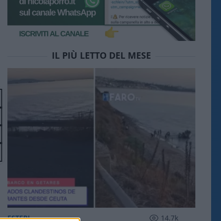
IL PIÙ LETTO DEL MESE
ESTERI
14.7k