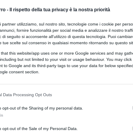
rro -
Il rispetto della tua privacy è la nostra priorità
ri partner utilizziamo, sul nostro sito, tecnologie come i cookie per pers
annunci, fornire funzionalità per social media e analizzare il nostro traff
 di seguito si acconsente all'utilizzo di questa tecnologia. Puoi cambiar
e tue scelte sul consenso in qualsiasi momento ritornando su questo si
 that this website/app uses one or more Google services and may gath
including but not limited to your visit or usage behaviour. You may click 
 to Google and its third-party tags to use your data for below specifi
ogle consent section.
ferite su Google
CLICCA QUI
ima dalla rivista peer-review “Medical
l Data Processing Opt Outs
gli esiti e sui tassi di ospedalizzazione di
a di Covid-19 precoce e
trattati a casa
o opt-out of the Sharing of my personal data.
orgenza dei sintomi con farmaci di
In
ovembre 2020 e agosto 2021.
o opt-out of the Sale of my Personal Data.