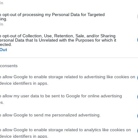
In
di una coorte di
158 pazienti italiani con
to opt-out of processing my Personal Data for Targeted
ing.
I trattamenti consistevano in indometacina,
In
un integratore alimentare a base di
o opt-out of Collection, Use, Retention, Sale, and/or Sharing
basso peso molecolare e betametasone
ersonal Data that Is Unrelated with the Purposes for which it
lected.
mpestività del trattamento e delle variabili
Out
rischio di ricovero è stata valutata
 ha, come prima firma, quella del professore
consents
 Scientifico del Comitato Cura Domiciliare
o allow Google to enable storage related to advertising like cookies on
na all’Università di Napoli.
evice identifiers in apps.
o allow my user data to be sent to Google for online advertising
ssore di Patologia generale alle Università
s.
Zanolin (Dipartimento di Diagnostica e Sanità
er A. Mc McCullough (Department of
to allow Google to send me personalized advertising.
ucson, AZ, USA) che ha sottoscritto lo
o allow Google to enable storage related to analytics like cookies on
iciliare Covid-19, Sergio Pandolfi
evice identifiers in apps.