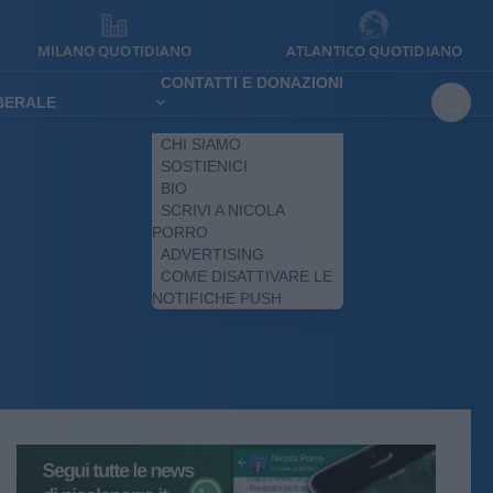
MILANO QUOTIDIANO
ATLANTICO QUOTIDIANO
CONTATTI E DONAZIONI
IBERALE
CHI SIAMO
SOSTIENICI
BIO
SCRIVI A NICOLA
PORRO
ADVERTISING
COME DISATTIVARE LE
NOTIFICHE PUSH