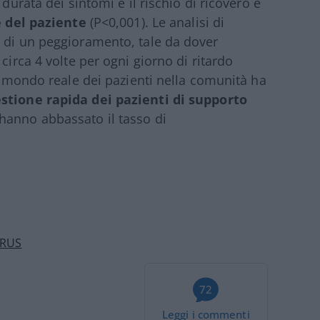
 durata dei sintomi e il rischio di ricovero è
ne del paziente
(P<0,001). Le analisi di
o di un peggioramento, tale da dover
circa 4 volte per ogni giorno di ritardo
ul mondo reale dei pazienti nella comunità ha
estione rapida dei pazienti di supporto
hanno abbassato il tasso di
IRUS
72
Leggi i commenti