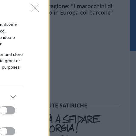
Meloni aveva ragione: "I marocchini di
Ceuta sbarcano in Europa col barcone"
onalizzare
ico.
e idea e
to
er and store
to grant or
ed purposes
SEDUTE SATIRICHE