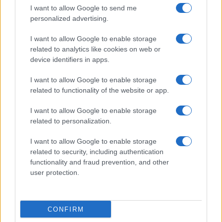
analizzare la deriva. Il mondo democratico,
I want to allow Google to send me
personalized advertising.
allevato al confronto, sembra aver perso la testa,
sa solo polarizzarsi nel modo più isterico e
I want to allow Google to enable storage
volgare.
related to analytics like cookies on web or
device identifiers in apps.
Torniamo al fatto. È vero, la cosca in seno alla
I want to allow Google to enable storage
related to functionality of the website or app.
polizia dei 5 agenti violenti, tutti di colore, è stata
sciolta; è vero, c’è un dibattito furibondo che non
I want to allow Google to enable storage
si chiuderà né presto, né facilmente, né in modo
related to personalization.
indolore. Ma basta questo a risolvere una piaga
I want to allow Google to enable storage
che sembra sanguinare sempre più? Basta come
related to security, including authentication
alibi per sentirci ancora diversi dalle dittature
functionality and fraud prevention, and other
orientali? A noi sembra che il confine, tutto
user protection.
considerato, si vada facendo sempre più labile. E
nel conto ci sta anche
un triennio di restrizioni,
CONFIRM
violenze di stato
, obblighi, umiliazioni da parte