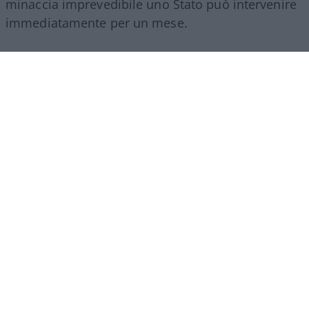
minaccia imprevedibile uno Stato può intervenire
immediatamente per un mese.
Che è esattamente ciò che Roma sostiene di aver
fatto dopo
il disastro di Ceuta
. Il 31 luglio l’Italia
ha annunciato per un mese il ripristino dei