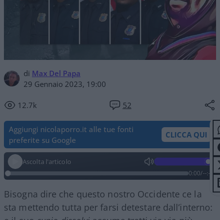
di
Max Del Papa
29 Gennaio 2023, 19:00
12.7k
52
Aggiungi nicolaporro.it alle tue fonti
CLICCA QUI
preferite su Google
Ascolta l'articolo
0:00
/
--:--
Bisogna dire che questo nostro Occidente ce la
sta mettendo tutta per farsi detestare dall’interno: