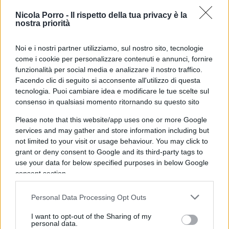
sciocchezza sesquipedale
, del genere Dem o
Nicola Porro -
Il rispetto della tua privacy è la
piddino, tipica di chi non sa dove appendere i
nostra priorità
suoi rigurgiti ideologici. In realtà il problema è più
ampio, più grave, più urgente, e nessuno sembra
Noi e i nostri partner utilizziamo, sul nostro sito, tecnologie
come i cookie per personalizzare contenuti e annunci, fornire
sapere come uscirne. Forse per la tendenza
funzionalità per social media e analizzare il nostro traffico.
invalsa a risolvere tutto con overdose di retoriche
Facendo clic di seguito si acconsente all'utilizzo di questa
incrociate.
tecnologia. Puoi cambiare idea e modificare le tue scelte sul
consenso in qualsiasi momento ritornando su questo sito
D’altra parte, chi non straparla fa omertà, come i
Please note that this website/app uses one or more Google
services and may gather and store information including but
giornali italiani, i più schierati a sinistra
not limited to your visit or usage behaviour. You may click to
dell’Occidente, cui non conviene affrontare una
grant or deny consent to Google and its third-party tags to
esecuzione spietata di 5 neri su un nero
.
use your data for below specified purposes in below Google
consent section.
Personal Data Processing Opt Outs
In tutto questo, l’umanità dov’è? Possiamo ancora
I want to opt-out of the Sharing of my
dire che non sono accettabili omicidi di strada
personal data.