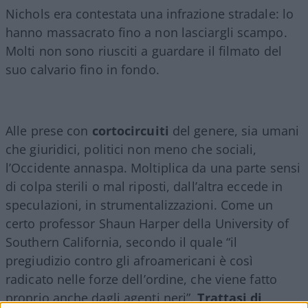
Nichols era contestata una infrazione stradale: lo
hanno massacrato fino a non lasciargli scampo.
Molti non sono riusciti a guardare il filmato del
suo calvario fino in fondo.
Alle prese con
cortocircuiti
del genere, sia umani
che giuridici, politici non meno che sociali,
l’Occidente annaspa. Moltiplica da una parte sensi
di colpa sterili o mal riposti, dall’altra eccede in
speculazioni, in strumentalizzazioni. Come un
certo professor Shaun Harper della University of
Southern California, secondo il quale “il
pregiudizio contro gli afroamericani è così
radicato nelle forze dell’ordine, che viene fatto
proprio anche dagli agenti neri”.
Trattasi di