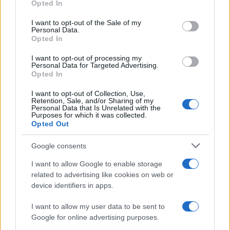
commessi da agenti più simili a ronde fuori
Opted In
controllo che a tutori dell’ordine legale? Che la
I want to opt-out of the Sale of my
Personal Data.
matrice regolarmente black dei malcapitati non
Opted In
sostanzia obiettivamente, almeno nell’ultimo
caso, il razzismo, ma è una ricorrenza comunque
I want to opt-out of processing my
Personal Data for Targeted Advertising.
inquietante? No, non si può dire. Si viene subito
Opted In
aggrediti, stravolti da ogni parte. Se dici che
I want to opt-out of Collection, Use,
l’esecuzione di Memphis (e di Los Angeles, e di
Retention, Sale, and/or Sharing of my
Personal Data that Is Unrelated with the
New York…) smentisce il pregiudizio contro i neri,
Purposes for which it was collected.
Opted Out
ti insultano in fama di
suprematista bianco
. Se
dici che in America i neri vengono fatti fuori
Google consents
sistematicamente, perfino da loro corraziali, passi
I want to allow Google to enable storage
per un black panther, un BLM, un Giarrusso. Qui
related to advertising like cookies on web or
sta la tragedia nella tragedia di un Occidente che
device identifiers in apps.
sembra aver perduto, dopo il senso delle
I want to allow my user data to be sent to
istituzioni e della democrazia che le esprime e che
Google for online advertising purposes.
se ne fa tutelare, lo stesso senso logico con cui