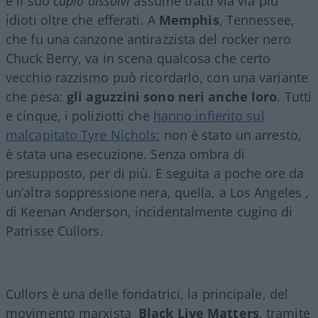
e il suo
cupio dissolvi
assume tratti via via più
idioti oltre che efferati. A
Memphis
, Tennessee,
che fu una canzone antirazzista del rocker nero
Chuck Berry, va in scena qualcosa che certo
vecchio razzismo può ricordarlo, con una variante
che pesa:
gli aguzzini sono neri anche loro
. Tutti
e cinque, i poliziotti che
hanno infierito sul
malcapitato Tyre Nichols:
non è stato un arresto,
è stata una esecuzione. Senza ombra di
presupposto, per di più. E seguita a poche ore da
un’altra soppressione nera, quella, a Los Angeles ,
di Keenan Anderson, incidentalmente cugino di
Patrisse Cullors.
Cullors è una delle fondatrici, la principale, del
movimento marxista
Black Live Matters
, tramite