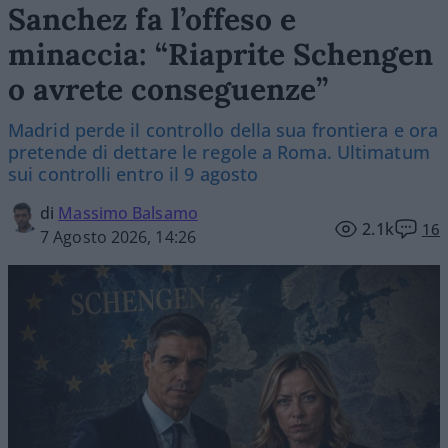
Sanchez fa l’offeso e
minaccia: “Riaprite Schengen
o avrete conseguenze”
Madrid perde il controllo della sua frontiera e ora
pretende di dettare le regole a Roma. Ultimatum
sui controlli entro il 9 agosto
di
Massimo Balsamo
2.1k
16
7 Agosto 2026, 14:26