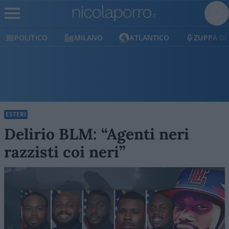
MILANO
ATLANTICO
ZUPPA DI PORRO
E
ESTERI
Delirio BLM: “Agenti neri
razzisti coi neri”