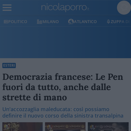
POLITICO
MILANO
ATLANTICO
ZUPPA DI 
ESTERI
Democrazia francese: Le Pen
fuori da tutto, anche dalle
strette di mano
Un'accozzaglia maleducata: così possiamo
definire il nuovo corso della sinistra transalpina