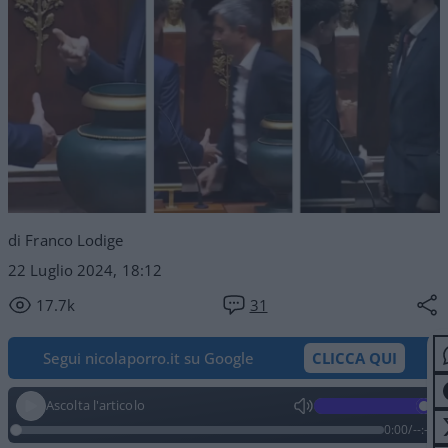
di Franco Lodige
22 Luglio 2024, 18:12
17.7k
31
Segui nicolaporro.it su Google
CLICCA QUI
Ascolta l'articolo
0:00
/
--:--