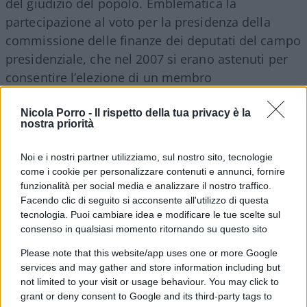
del giudizio del popolo. Emblematica la
partecipazione al voto per la presidenza della
commissione delle finanze dei deputati del campo
presidenziale, che nel 2007 si erano astenuti per
consentire l’elezione di un membro
dell’opposizione. Non deve essere un bel
momento per i francesi, che tra europee e
Nicola Porro -
Il rispetto della tua privacy è la
nostra priorità
legislative hanno premiato la destra ma si
ritrovano ancora la von der Leyen a capo della
Noi e i nostri partner utilizziamo, sul nostro sito, tecnologie
commissione Ue e l’ammucchiata rossa in “casa”.
come i cookie per personalizzare contenuti e annunci, fornire
Ma è ancora più incredibile che il principale
funzionalità per social media e analizzare il nostro traffico.
Facendo clic di seguito si acconsente all'utilizzo di questa
partito, che rappresenta circa un terzo
tecnologia. Puoi cambiare idea e modificare le tue scelte sul
dell’elettorato, quasi 11 milioni di voti espressi,
consenso in qualsiasi momento ritornando su questo sito
non sia rappresentato negli organismi incaricati di
Please note that this website/app uses one or more Google
mantenere in vita il Parlamento.
services and may gather and store information including but
not limited to your visit or usage behaviour. You may click to
grant or deny consent to Google and its third-party tags to