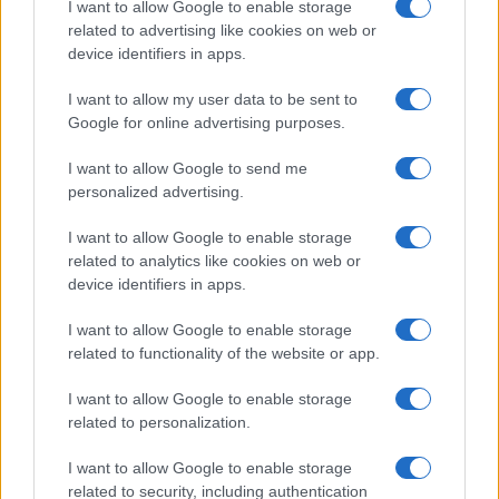
I want to allow Google to enable storage
all’interno”, ha rilanciato Antoine Léaument. Ma
related to advertising like cookies on web or
c’è chi si è superato, come François Piquemal: il
device identifiers in apps.
deputato de La France insoumise invece di
I want to allow my user data to be sent to
stringere la mano al giovane collega ha mimato
Google for online advertising purposes.
un sasso-carta-forbici. Ecco
la democrazia
francese, una vergogna senza fine
.
I want to allow Google to send me
personalized advertising.
I want to allow Google to enable storage
related to analytics like cookies on web or
device identifiers in apps.
I want to allow Google to enable storage
related to functionality of the website or app.
I want to allow Google to enable storage
related to personalization.
I want to allow Google to enable storage
related to security, including authentication