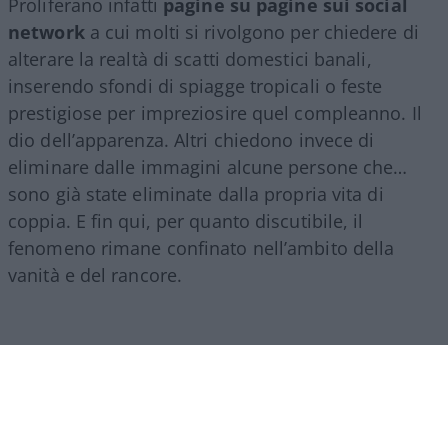
Proliferano infatti
pagine su pagine sui social
network
a cui molti si rivolgono per chiedere di
alterare la realtà di scatti domestici banali,
inserendo sfondi di spiagge tropicali o feste
prestigiose per impreziosire quel compleanno. Il
dio dell’apparenza. Altri chiedono invece di
eliminare dalle immagini alcune persone che…
sono già state eliminate dalla propria vita di
coppia. E fin qui, per quanto discutibile, il
fenomeno rimane confinato nell’ambito della
vanità e del rancore.