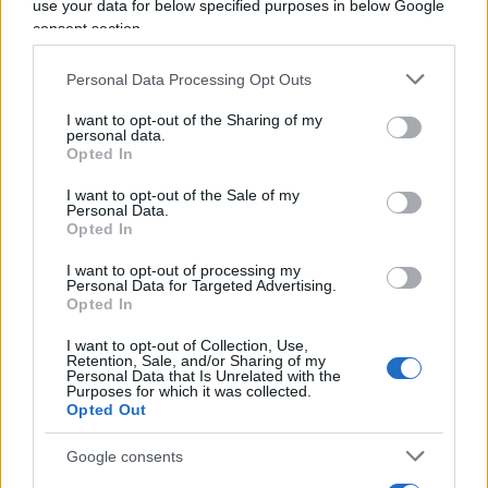
use your data for below specified purposes in below Google
Leggi anche:
consent section.
Personal Data Processing Opt Outs
Occhio a demonizzare i voti di Marine Le Pen
I want to opt-out of the Sharing of my
personal data.
Ma le tristi e avvilenti cronache transalpine non
Opted In
finiscono qui. Nelle ultime ore è diventato virale
I want to opt-out of the Sale of my
un video girato all’Assemblea nazionale durante
Personal Data.
Opted In
l’elezione del “nuovo presidente”. Sì, perchè molti
deputati di sinistra
hanno negato la stretta di
I want to opt-out of processing my
Personal Data for Targeted Advertising.
mano a Flavien Termet
, il deputato più giovane
Opted In
della Camera bassa e del Rassemblement
I want to opt-out of Collection, Use,
National, che vigilava sulla corretta procedura di
Retention, Sale, and/or Sharing of my
Personal Data that Is Unrelated with the
voto. “Non stringiamo la mano all’estrema destra.
Purposes for which it was collected.
Opted Out
Mai”, la patetica rivendicazione di Louis Boyard. E
ancora: “Non stringo la mano ai deputati del RN
Google consents
fuori dall’Assemblea, non vedo perché dovrei farlo