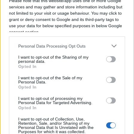
Please note that this website/app uses one or more Google
disturbano, che provocano, che sfidano il
services and may gather and store information including but
pensiero dominante. Altrimenti,
ciò che resta è
not limited to your visit or usage behaviour. You may click to
grant or deny consent to Google and its third-party tags to
una democrazia amministrata, sterilizzata
,
use your data for below specified purposes in below Google
dove il consenso è ammesso solo se rientra nei
consent section.
confini di ciò che l’establishment considera
accettabile.
Personal Data Processing Opt Outs
I want to opt-out of the Sharing of my
personal data.
Opted In
La storia insegna che ogni volta che si tenta di
I want to opt-out of the Sale of my
squalificare un pensiero politico in nome della
Personal Data.
“protezione della democrazia”, si rischia di
Opted In
rafforzarlo.
Le idee non si eliminano con le
I want to opt-out of processing my
Personal Data for Targeted Advertising.
etichette
: si affrontano, si discutono, si battono –
Opted In
se si ha la forza di farlo. E non si tratta di un caso
I want to opt-out of Collection, Use,
isolato. In Romania, un candidato alla presidenza
Retention, Sale, and/or Sharing of my
è stato escluso dalla competizione con l’accusa di
Personal Data that Is Unrelated with the
Purposes for which it was collected.