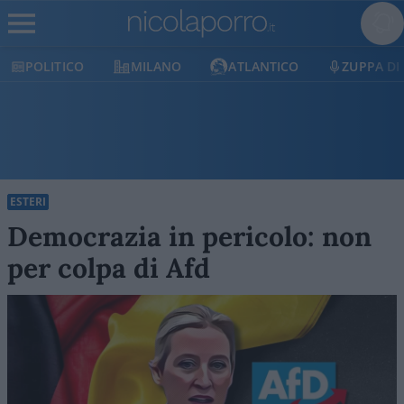
POLITICO
MILANO
ATLANTICO
ZUPPA DI
ESTERI
Democrazia in pericolo: non
per colpa di Afd