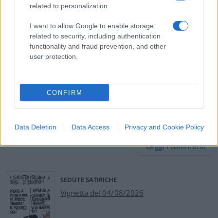
related to personalization.
Andrea Amata, 4 maggio 2025
I want to allow Google to enable storage
related to security, including authentication
Nicolaporro.it è anche su Whatsapp. È sufficiente
functionality and fraud prevention, and other
cliccare qui
per iscriversi al canale ed essere sempre
user protection.
aggiornati (gratis).
CONFIRM
#AFD
#DEMOCRAZIA
#DESTRA
Data Deletion
Data Access
Privacy and Cookie Policy
31
Leggi i commenti
SEDUTE SATIRICHE
Vignetta del 04/08/2026