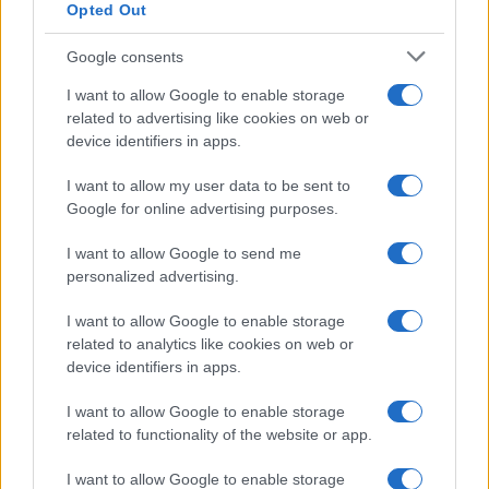
estremismo, nonostante il sostegno elettorale.
In
Opted Out
Francia, Marine Le Pen è stata condannata
Google consents
all’ineleggibilità per cinque anni
, in una sentenza
che appare più politica che giuridica. Si delinea
I want to allow Google to enable storage
related to advertising like cookies on web or
uno schema preoccupante: in nome della
device identifiers in apps.
democrazia, si restringe sempre più lo spazio
della rappresentanza. Ma una democrazia che
I want to allow my user data to be sent to
Google for online advertising purposes.
teme il voto libero finisce per conformarsi a ciò
che dice di combattere.
I want to allow Google to send me
personalized advertising.
Del resto, si sa: per qualcuno, la democrazia è
I want to allow Google to enable storage
sacra… ma solo finché vince chi deve vincere.
Per
related to analytics like cookies on web or
tutti gli altri, c’è l’esclusione cautelare
. Con
device identifiers in apps.
l’etichetta nobile di “difesa della libertà”,
I want to allow Google to enable storage
naturalmente.
related to functionality of the website or app.
I want to allow Google to enable storage