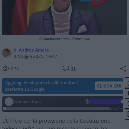
© filipefrazao tramite Canva.com
di
Andrea Amata
4 Maggio 2025, 19:47
7.3k
31
Aggiungi nicolaporro.it alle tue fonti
CLICCA QUI
preferite su Google
Ascolta l'articolo
0:00
/
--:--
L’Ufficio per la protezione della Costituzione
tedesco (BfV), nel suo recente rapporto, ha