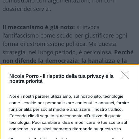
combattono con argomentazioni, non con i
dossier dei servizi.
Il meccanismo è già noto:
si invoca
l’antifascismo come scudo per giustificare ogni
forma di estromissione politica. Ma questa
strategia, nel lungo periodo, è pericolosa.
Perché
non difende la democrazia: la banalizza e la
svuota
. Cosa resta del pluralismo se si stabilisce
che certe posizioni – per quanto suffragate da
Nicola Porro -
Il rispetto della tua privacy è la
nostra priorità
milioni di cittadini – non sono compatibili con
l’“ordine costituzionale”? Chi decide quale idea è
Noi e i nostri partner utilizziamo, sul nostro sito, tecnologie
legittima? E quando lo fa un apparato statale, non
come i cookie per personalizzare contenuti e annunci, fornire
funzionalità per social media e analizzare il nostro traffico.
si scivola pericolosamente verso la repressione
Facendo clic di seguito si acconsente all'utilizzo di questa
del dissenso con pretesti fuorvianti? Se i valori
tecnologia. Puoi cambiare idea e modificare le tue scelte sul
della democrazia liberale hanno senso, è proprio
consenso in qualsiasi momento ritornando su questo sito
quando vengono messi alla prova da idee che