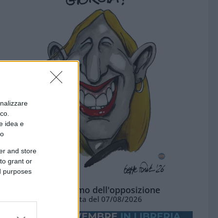
onalizzare
ico.
e idea e
to
er and store
to grant or
ed purposes
L'ottimismo dell'opposizione
Vignetta del 07/08/2026