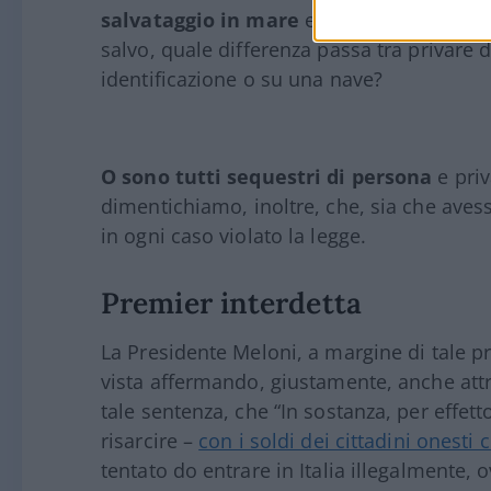
salvataggio in mare
e rispettato l’obblig
salvo, quale differenza passa tra privare de
identificazione o su una nave?
O sono tutti sequestri di persona
e priv
dimentichiamo, inoltre, che, sia che aves
in ogni caso violato la legge.
Premier interdetta
La Presidente Meloni, a margine di tale 
vista affermando, giustamente, anche attr
tale sentenza, che “In sostanza, per effet
risarcire –
con i soldi dei cittadini onesti
tentato do entrare in Italia illegalmente, o