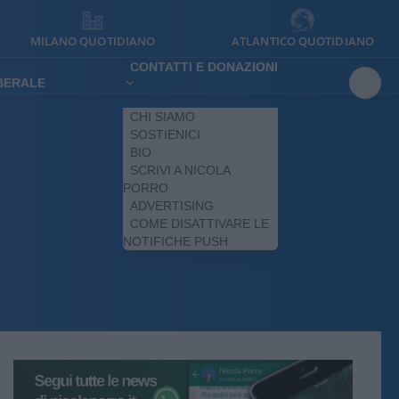
MILANO QUOTIDIANO
ATLANTICO QUOTIDIANO
CONTATTI E DONAZIONI
IBERALE
CHI SIAMO
SOSTIENICI
BIO
SCRIVI A NICOLA
PORRO
ADVERTISING
COME DISATTIVARE LE
NOTIFICHE PUSH