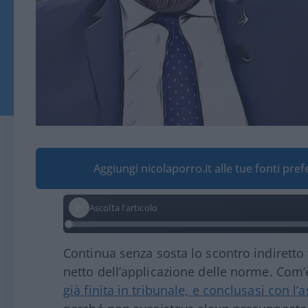
Aggiungi nicolaporro.it alle tue fonti pre
Ascolta l'articolo
Continua senza sosta lo scontro indiretto t
netto dell’applicazione delle norme. Com
già finita in tribunale, e conclusasi con l’