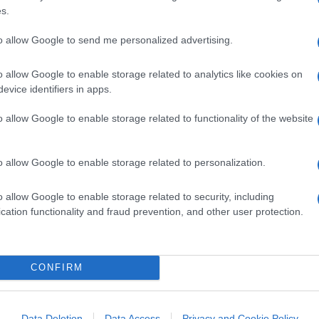
s.
to allow Google to send me personalized advertising.
rati irregolari
o allow Google to enable storage related to analytics like cookies on
evice identifiers in apps.
Cassazione, che gli
immigrati irregolari
,
 a varcare i confini illegalmente, una volta
o allow Google to enable storage related to functionality of the website
i centri d’identificazione in attesa di
are nel nostro Paese.
o allow Google to enable storage related to personalization.
o allow Google to enable storage related to security, including
lla citata identificazione ed accertamento
cation functionality and fraud prevention, and other user protection.
a o essere rimpatriati… questi immigrati non
 come accaduto sia per il caso Diciotti che
CONFIRM
ono state ottemperate
le norme del
Data Deletion
Data Access
Privacy and Cookie Policy