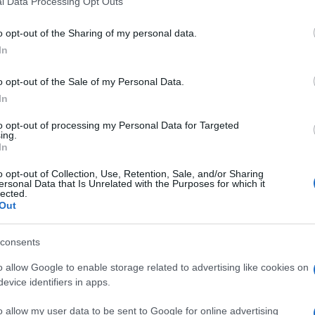
l Data Processing Opt Outs
o opt-out of the Sharing of my personal data.
In
a l’assoluzione di Salvini, cui veniva
na
, è in totale antitesi con la sentenza di
o opt-out of the Sale of my Personal Data.
ra,
de facto
, lo stesso reato ma partendo da
In
fu sequestro di persona, per una condotta
to opt-out of processing my Personal Data for Targeted
e oggi la “privazione della libertà”?
ing.
In
le stabilisce che il reato di sequestro di
o opt-out of Collection, Use, Retention, Sale, and/or Sharing
ersonal Data that Is Unrelated with the Purposes for which it
chiunque priva taluno della libertà
lected.
Out
da sei mesi ad otto anni”.
consents
o allow Google to enable storage related to advertising like cookies on
dai Togati del Tribunale di Palermo, non vi
evice identifiers in apps.
come cita l’art. 605,
nessuno fu privato
stere una simile “contraddizione”, sebbene
o allow my user data to be sent to Google for online advertising