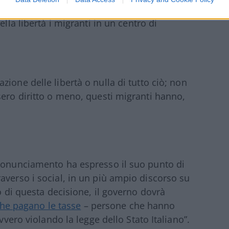
o di prestare soccorso ai migranti tratti in
lla libertà i migranti in un centro di
azione delle libertà o nulla di tutto ciò; non
sero diritto o meno, questi migranti hanno,
pronunciamento ha espresso il suo punto di
averso i social, in un più ampio discorso su
to di questa decisione, il governo dovrà
 che pagano le tasse
– persone che hanno
vvero violando la legge dello Stato Italiano”.