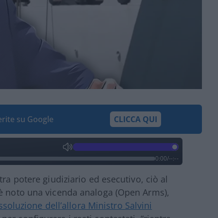
ferite su Google
CLICCA QUI
0:00
/
--:--
ra potere giudiziario ed esecutivo, ciò al
’è noto una vicenda analoga (Open Arms),
assoluzione dell’allora Ministro Salvini