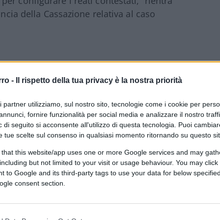
r configurare i reati contestati, “rientra
uncia della Cassazione relativa al caso
il Governo (dell’epoca ma ne risponde quello
rro -
Il rispetto della tua privacy è la nostra priorità
retutto irregolari, accettando il ricorso degli
ave che il trattenimento sulla nave fu “atto
ri partner utilizziamo, sul nostro sito, tecnologie come i cookie per pers
rtà per gli stessi”.
annunci, fornire funzionalità per social media e analizzare il nostro traff
 di seguito si acconsente all'utilizzo di questa tecnologia. Puoi cambiar
e tue scelte sul consenso in qualsiasi momento ritornando su questo si
del Ministro Salvini
 that this website/app uses one or more Google services and may gath
ne del reato, che, a rigor di logica, avrebbe
including but not limited to your visit or usage behaviour. You may click 
 to Google and its third-party tags to use your data for below specifi
tenza di assoluzione per il Ministro Salvini
ogle consent section.
chiaro l’intento di
continuare a colpire
mo e flebile appiglio al fine di “creare la
to”.