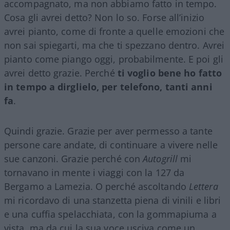
accompagnato, ma non abbiamo fatto in tempo.
Cosa gli avrei detto? Non lo so. Forse all’inizio
avrei pianto, come di fronte a quelle emozioni che
non sai spiegarti, ma che ti spezzano dentro. Avrei
pianto come piango oggi, probabilmente. E poi gli
avrei detto grazie. Perché
ti voglio bene ho fatto
in tempo a dirglielo, per telefono, tanti anni
fa
.
Quindi grazie. Grazie per aver permesso a tante
persone care andate, di continuare a vivere nelle
sue canzoni. Grazie perché con
Autogrill
mi
tornavano in mente i viaggi con la 127 da
Bergamo a Lamezia. O perché ascoltando
Lettera
mi ricordavo di una stanzetta piena di vinili e libri
e una cuffia spelacchiata, con la gommapiuma a
vista, ma da cui la sua voce usciva come un