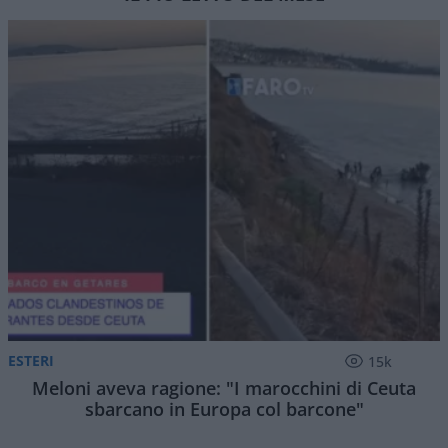
ESTERI
15k
Meloni aveva ragione: "I marocchini di Ceuta
sbarcano in Europa col barcone"