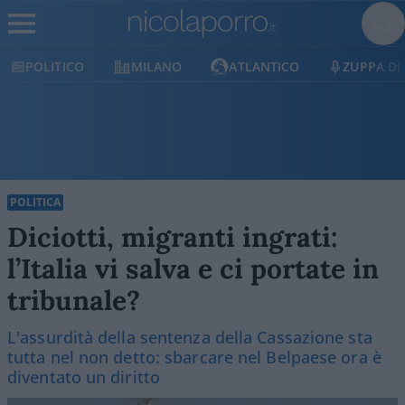
O
MILANO
ATLANTICO
ZUPPA DI PORRO
POLITICA
Diciotti, migranti ingrati:
l’Italia vi salva e ci portate in
tribunale?
L'assurdità della sentenza della Cassazione sta
tutta nel non detto: sbarcare nel Belpaese ora è
diventato un diritto