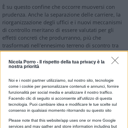
È su questo confine che occorre muoversi con
prudenza. Anche la separazione delle carriere, la
riorganizzazione degli uffici e i nuovi meccanismi
di controllo meritano di essere valutati per gli
effetti concreti che produrranno, più che
trasformati nell’ennesimo terreno di scontro tra
Governo e magistratura.
Con una cautela in più
:
ogni riforma di un organo di controllo dovrebbe
Nicola Porro -
Il rispetto della tua privacy è la
nostra priorità
rafforzarne non soltanto l’efficienza, ma anche
l’indipendenza e la percezione di indipendenza,
Noi e i nostri partner utilizziamo, sul nostro sito, tecnologie
perché l’autorevolezza di chi controlla dipende
come i cookie per personalizzare contenuti e annunci, fornire
anche dalla distanza che mantiene da chi è
funzionalità per social media e analizzare il nostro traffico.
Facendo clic di seguito si acconsente all'utilizzo di questa
chiamato a controllare.
tecnologia. Puoi cambiare idea e modificare le tue scelte sul
consenso in qualsiasi momento ritornando su questo sito
Sarebbe infatti un errore raccontare questa
Please note that this website/app uses one or more Google
riforma come una partita con due squadre
:
services and may gather and store information including but