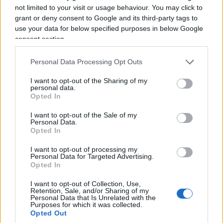
Palazzo Chigi da una parte e la Corte dei conti
not limited to your visit or usage behaviour. You may click to
grant or deny consent to Google and its third-party tags to
dall’altra. La questione riguarda qualcosa di assai
use your data for below specified purposes in below Google
meno spettacolare, ma molto più importante:
consent section.
come rendere lo Stato capace di decidere e,
contemporaneamente, capace di controllare se
Personal Data Processing Opt Outs
stesso.
I want to opt-out of the Sharing of my
personal data.
Opted In
I want to opt-out of the Sale of my
Personal Data.
Opted In
I want to opt-out of processing my
Personal Data for Targeted Advertising.
Opted In
I want to opt-out of Collection, Use,
Retention, Sale, and/or Sharing of my
Personal Data that Is Unrelated with the
Purposes for which it was collected.
Opted Out