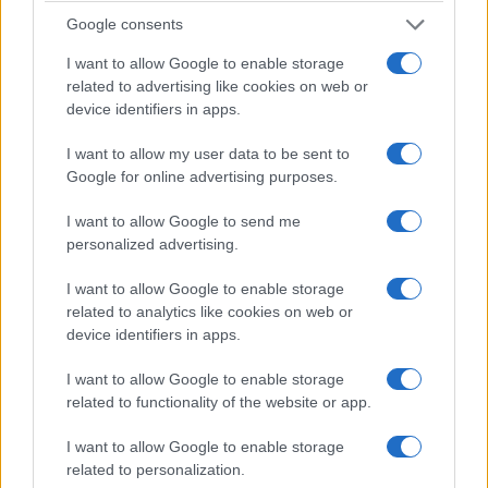
Google consents
Forse è proprio questa l’occasione che resta
I want to allow Google to enable storage
ancora da cogliere.
Fare della Corte non un
related to advertising like cookies on web or
ostacolo all’amministrazione, ma una
device identifiers in apps.
moderna infrastruttura della buona
I want to allow my user data to be sent to
amministrazione
: più veloce nei giudizi, più forte
Google for online advertising purposes.
nell’analisi dei dati, più chiara nel distinguere
l’errore dall’illecito e più comprensibile persino ai
I want to allow Google to send me
personalized advertising.
cittadini.
I want to allow Google to enable storage
Perché chi amministra in buona fede deve poter
related to analytics like cookies on web or
device identifiers in apps.
firmare senza paura.
Ma chi paga le tasse deve
poter dormire altrettanto tranquillo
, sapendo
I want to allow Google to enable storage
che qualcuno continua a controllare come
related to functionality of the website or app.
vengono spesi i suoi soldi. Machiavelli,
I want to allow Google to enable storage
probabilmente, avrebbe capito anche questo.
related to personalization.