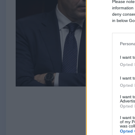
Please note
information 
deny consent
in below Go
Persona
I want t
Opted 
I want t
Opted 
I want 
Advertis
Opted 
I want t
of my P
was col
Opted 