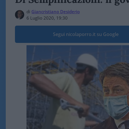
di
Giancristiano Desiderio
6 Luglio 2020, 19:30
Segui nicolaporro.it su Google
Video
Player