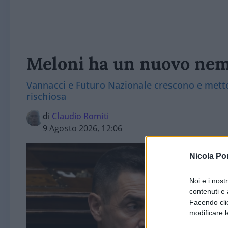
Meloni ha un nuovo nem
Vannacci e Futuro Nazionale crescono e metton
rischiosa
di
Claudio Romiti
9 Agosto 2026, 12:06
Nicola Po
Noi e i nost
contenuti e 
Facendo clic
modificare l