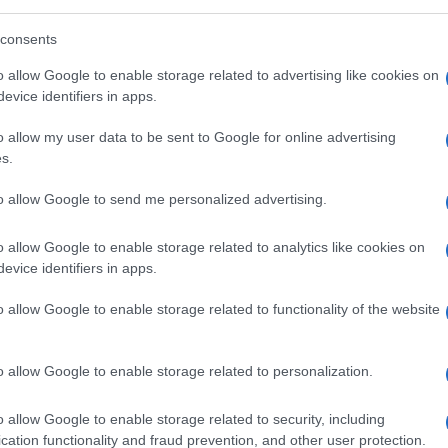
consents
o allow Google to enable storage related to advertising like cookies on
evice identifiers in apps.
o allow my user data to be sent to Google for online advertising
s.
a,
c’è poco da dire: la sospensione del
nienti dal Paese iberico, i cui controlli
to allow Google to send me personalized advertising.
omunitari, deciso dal governo Meloni,
 in qualche modo trova una sua
o allow Google to enable storage related to analytics like cookies on
evice identifiers in apps.
ea della destra.
o allow Google to enable storage related to functionality of the website
to che la premier non avrebbe preso questo
 spagnola invasa dall’improvvisata
orda
o allow Google to enable storage related to personalization.
l Mediterraneo e che la stessa Spagna non
 avere l’onestà intellettuale di
o allow Google to enable storage related to security, including
 di prendere una decisione dal forte sapore
cation functionality and fraud prevention, and other user protection.