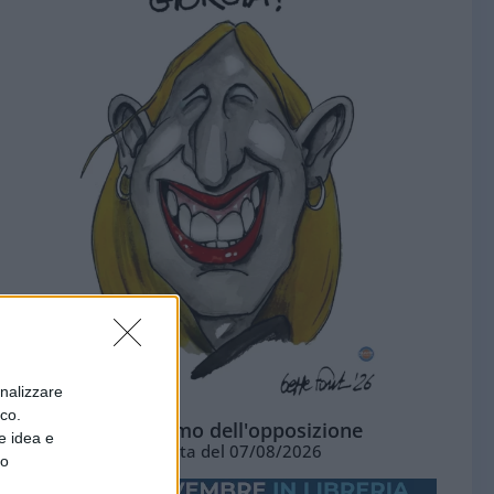
onalizzare
ico.
L'ottimismo dell'opposizione
e idea e
Vignetta del 07/08/2026
to