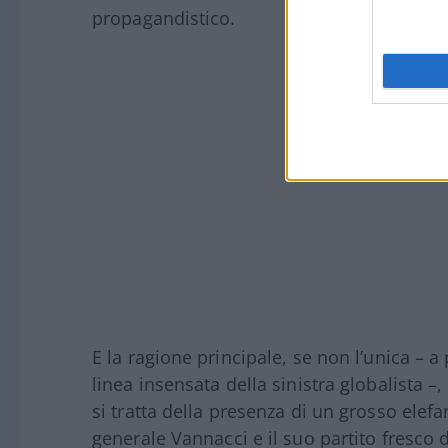
propagandistico.
E la ragione principale, se non l’unica – a
linea insensata della sinistra globalista 
si tratta della presenza di un grosso elefa
generale Vannacci e il suo partito fresco 