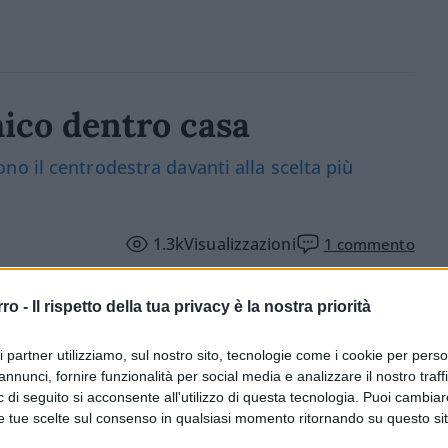
ico dentro casa
o il centrodestra davanti alla scelta più
1.3k
Visualizzazioni
1
commento
rro -
Il rispetto della tua privacy è la nostra priorità
ri partner utilizziamo, sul nostro sito, tecnologie come i cookie per pers
annunci, fornire funzionalità per social media e analizzare il nostro traff
 di seguito si acconsente all'utilizzo di questa tecnologia. Puoi cambiar
e tue scelte sul consenso in qualsiasi momento ritornando su questo si