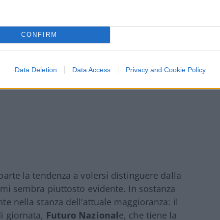
CONFIRM
Data Deletion
Data Access
Privacy and Cookie Policy
 parte la tendenza a volersi distinguere dalla
–, mi sembra piuttosto evidente. In sostanza
nte nella stanza dell’attuale maggioranza: il
di giornata,
Futuro Nazional
e, che tiene la