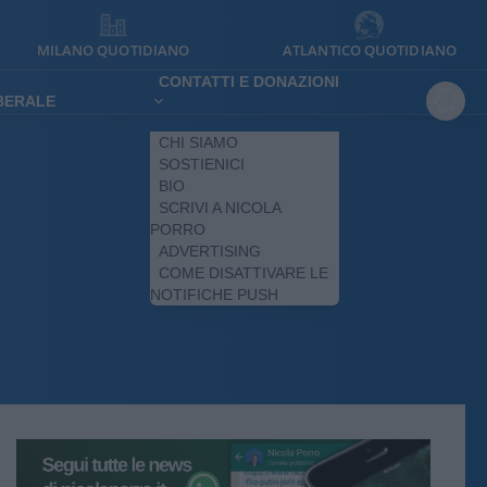
MILANO QUOTIDIANO
ATLANTICO QUOTIDIANO
CONTATTI E DONAZIONI
IBERALE
CHI SIAMO
SOSTIENICI
BIO
SCRIVI A NICOLA
PORRO
ADVERTISING
COME DISATTIVARE LE
NOTIFICHE PUSH