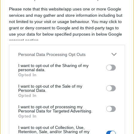
significativi della storia: 8,7 tonnellate di cocaina
Please note that this website/app uses one or more Google
che stavano andando in Cile per essere trasferite
services and may gather and store information including but
da lì ai Paesi Bassi.
not limited to your visit or usage behaviour. You may click to
grant or deny consent to Google and its third-party tags to
use your data for below specified purposes in below Google
Una delle novità più importanti del 2023 è stata la
consent section.
spettacolare fuga dal Paese dell’uruguaiano
Sebastian Marset
, considerato un
Personal Data Processing Opt Outs
“narcotrafficante di livello mondiale”, che dalla
I want to opt-out of the Sharing of my
Bolivia è fuggito poco prima della sua cattura.
personal data.
Opted In
Lapresenza di Marset in Bolivia significa che i
cartelli transnazionali della droga sono già
I want to opt-out of the Sale of my
Personal Data.
sbarcati e sono sempre più forti in Bolivia.
Opted In
I want to opt-out of processing my
Personal Data for Targeted Advertising.
Opted In
Paolo Manzo, 14 gennaio 2024
I want to opt-out of Collection, Use,
Retention, Sale, and/or Sharing of my