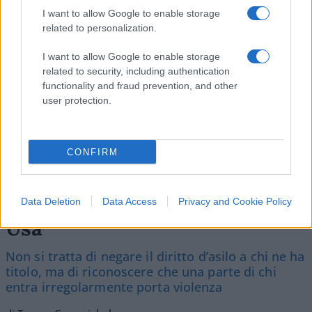
Vignetta del 07/08/2026
I want to allow Google to enable storage
related to personalization.
I want to allow Google to enable storage
related to security, including authentication
Vai all'archivio delle vignette
functionality and fraud prevention, and other
user protection.
CONFIRM
Tutta la differenza tra Ceuta e
l’emigrazione italiana negli
Data Deletion
Data Access
Privacy and Cookie Policy
Usa
Non si tratta di negare il diritto d’asilo a chi ne ha
titolo, ma di riconoscere che una parte di chi
entra irregolarmente porta violenza