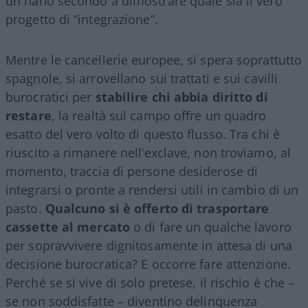
un nano secondo a dimostrare quale sia il vero
progetto di “integrazione”.
Mentre le cancellerie europee, si spera soprattutto
spagnole, si arrovellano sui trattati e sui cavilli
burocratici per
stabilire chi abbia diritto di
restare
, la realtà sul campo offre un quadro
esatto del vero volto di questo flusso. Tra chi è
riuscito a rimanere nell’exclave, non troviamo, al
momento, traccia di persone desiderose di
integrarsi o pronte a rendersi utili in cambio di un
pasto.
Qualcuno si è offerto di trasportare
cassette al mercato
o di fare un qualche lavoro
per sopravvivere dignitosamente in attesa di una
decisione burocratica? E occorre fare attenzione.
Perché se si vive di solo pretese, il rischio è che –
se non soddisfatte – diventino delinquenza