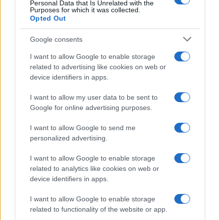
Personal Data that Is Unrelated with the
Purposes for which it was collected.
Tutto sull’America Latina e il suo impatto su
Opted Out
economia e politica del vecchio continente. Iscriviti
Google consents
gratis alla newsletter di Paolo
I want to allow Google to enable storage
Manzo
http://paolomanzo.substack.com
. Dopo una
related to advertising like cookies on web or
settimana se vuoi con un abbonamento di 30 euro
device identifiers in apps.
l’anno avrai diritto oltre che alla newsletter a
webinar e dossier di inchiesta esclusivi.
I want to allow my user data to be sent to
Google for online advertising purposes.
#NARCOS
I want to allow Google to send me
personalized advertising.
1
I want to allow Google to enable storage
related to analytics like cookies on web or
Leggi i commenti
device identifiers in apps.
I want to allow Google to enable storage
SEDUTE SATIRICHE
related to functionality of the website or app.