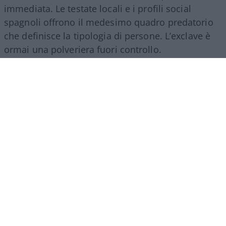
immediata. Le testate locali e i profili social
spagnoli offrono il medesimo quadro predatorio
che definisce la tipologia di persone. L’exclave è
ormai una polveriera fuori controllo.
Abbiamo già letto come le cronache d’oltreconfine