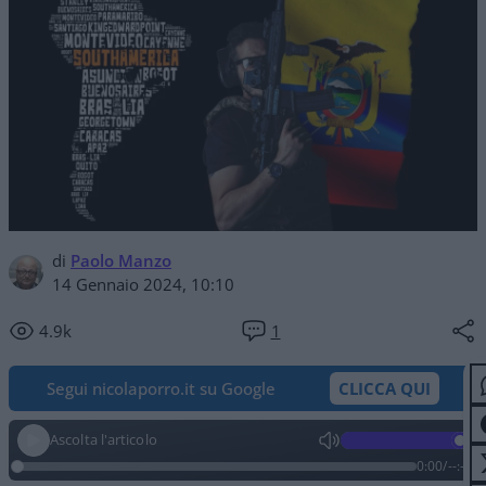
di
Paolo Manzo
14 Gennaio 2024, 10:10
4.9k
1
Segui nicolaporro.it su Google
CLICCA QUI
Ascolta l'articolo
0:00
/
--:--