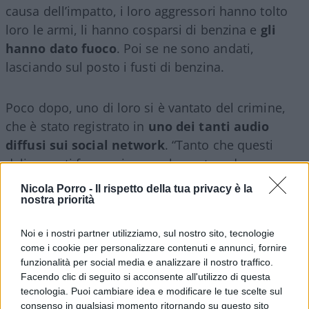
causa dell’impatto, i loro aggressori hanno tolto
loro le armi, li hanno cosparsi di benzina e
gli
hanno dato fuoco
. Poi se ne sono andati,
lasciando sul posto i fusti di benzina.
Poco dopo, uno di loro si è vantato del crimine,
che è stato registrato in
uno dei tanti audio
diffusi sui social network
. “Tanto che questi
delinquenti fanno piangere la gente, adesso
bruciano come i cani che sono”, si sente dire in
Nicola Porro -
Il rispetto della tua privacy è la
una delle registrazioni.
nostra priorità
Noi e i nostri partner utilizziamo, sul nostro sito, tecnologie
come i cookie per personalizzare contenuti e annunci, fornire
La Bolivia è il terzo produttore di
cocaina
al
funzionalità per social media e analizzare il nostro traffico.
Facendo clic di seguito si acconsente all'utilizzo di questa
mondo, dietro a Colombia e Perù. Una settimana
tecnologia. Puoi cambiare idea e modificare le tue scelte sul
fa, il governo ha effettuato uno dei sequestri più
consenso in qualsiasi momento ritornando su questo sito