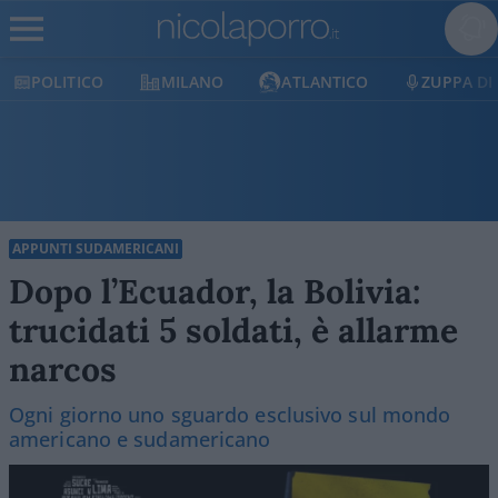
POLITICO
MILANO
ATLANTICO
ZUPPA DI
APPUNTI SUDAMERICANI
Dopo l’Ecuador, la Bolivia:
trucidati 5 soldati, è allarme
narcos
Ogni giorno uno sguardo esclusivo sul mondo
americano e sudamericano