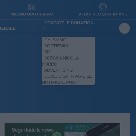
MILANO QUOTIDIANO
ATLANTICO QUOTIDIANO
CONTATTI E DONAZIONI
IBERALE
CHI SIAMO
SOSTIENICI
BIO
SCRIVI A NICOLA
PORRO
ADVERTISING
COME DISATTIVARE LE
NOTIFICHE PUSH