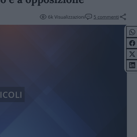
6k
Visualizzazioni
5
commenti
ICOLI