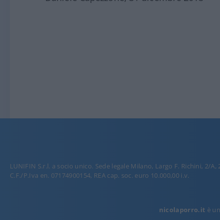
LUNIFIN S.r.l. a socio unico. Sede legale Milano, Largo F. Richini, 2/A,
C.F./P.Iva en. 07174900154, REA cap. soc. euro 10.000,00 i.v.
nicolaporro.it
è una