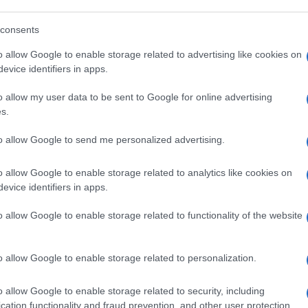
può proporlo (imporlo) se non super Mario.
consents
ne non sa se ci andrà
. Tra due mesi chi (a
o allow Google to enable storage related to advertising like cookies on
cittadinanza potrebbe trovarsi escluso
evice identifiers in apps.
i chi aspira a un lavoro vorrebbe avere la
impiego efficienti, oppure ha bisogno della
o allow my user data to be sent to Google for online advertising
s.
ra del sussidio (cassa integrazione, Naspi o
to allow Google to send me personalized advertising.
adenze cruciali per milioni di italiani, si
o allow Google to enable storage related to analytics like cookies on
evice identifiers in apps.
i si fanno cifre che non si possono nemmeno
 a 90.
La quota 102 non è traducibile
o allow Google to enable storage related to functionality of the website
a pensione anticipata a 63 anni ma solo con
ece addirittura ha proposto di agganciare la
o allow Google to enable storage related to personalization.
 neonati. E si tratta di “autorevoli”
autorizzati – e ci mancherebbe – a dire la
o allow Google to enable storage related to security, including
olo istituzionale), alla quale si aggiungono
cation functionality and fraud prevention, and other user protection.