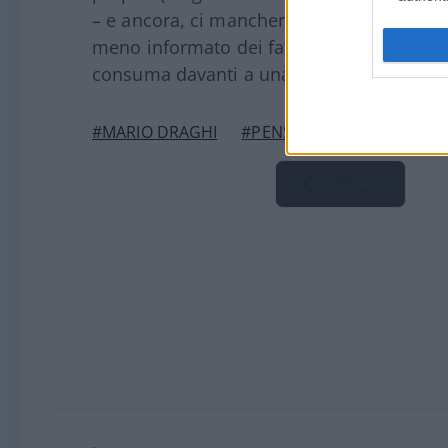
– e ancora, ci mancherebbe – le ipotesi di 
meno informato dei fatti. Tutti argomenti 
consuma davanti a una telecamera.
#MARIO DRAGHI
#PENSIONI
#REDDITO C
Pagina
Precedente