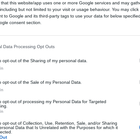
 that this website/app uses one or more Google services and may gath
including but not limited to your visit or usage behaviour. You may click 
 to Google and its third-party tags to use your data for below specifi
ogle consent section.
CLICCA QUI
l Data Processing Opt Outs
o opt-out of the Sharing of my personal data.
cio
sono destinati a incrociarsi proposte e
In
 almeno quattro questioni che toccano da
tadinanza, pensioni, riforma degli
o opt-out of the Sale of my Personal Data.
 il lavoro. Su ciascuno di questi temi si
In
e a volte persino le proposte con tanto di
to opt-out of processing my Personal Data for Targeted
sempre ha titolo per farle. Ma a due mesi
ing.
In
embre (la Legge di Bilancio deve essere
rtezze.
o opt-out of Collection, Use, Retention, Sale, and/or Sharing
ersonal Data that Is Unrelated with the Purposes for which it
lected.
Out