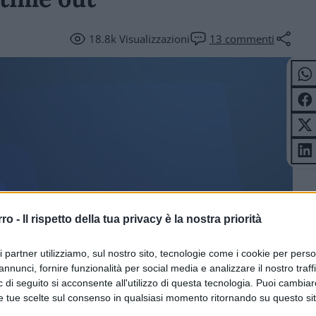
18.8k
Visualizzazioni
13
commenti
ERNO
rro -
Il rispetto della tua privacy è la nostra priorità
ri partner utilizziamo, sul nostro sito, tecnologie come i cookie per pers
annunci, fornire funzionalità per social media e analizzare il nostro traff
 di seguito si acconsente all'utilizzo di questa tecnologia. Puoi cambiar
e tue scelte sul consenso in qualsiasi momento ritornando su questo si