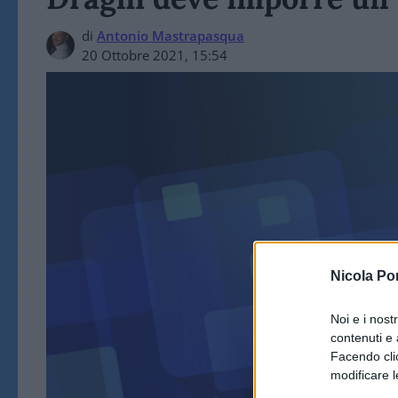
di
Antonio Mastrapasqua
20 Ottobre 2021, 15:54
GOV
Nicola Po
Noi e i nost
contenuti e 
Facendo clic
modificare l