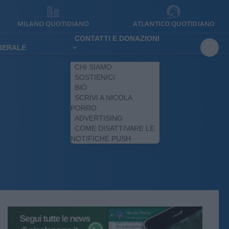
MILANO QUOTIDIANO
ATLANTICO QUOTIDIANO
CONTATTI E DONAZIONI
IBERALE
CHI SIAMO
SOSTIENICI
BIO
SCRIVI A NICOLA
PORRO
ADVERTISING
COME DISATTIVARE LE
NOTIFICHE PUSH