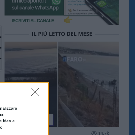
IL PIÙ LETTO DEL MESE
onalizzare
ico.
e idea e
to
ESTERI
14.7k