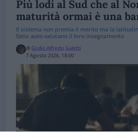
Più lodi al Sud che al Nor
maturità ormai è una bar
Il sistema non premia il merito ma la latitudine
fatto auto-valutano il loro insegnamento
di
Giulio Alfredo Galetti
7 Agosto 2026, 18:00