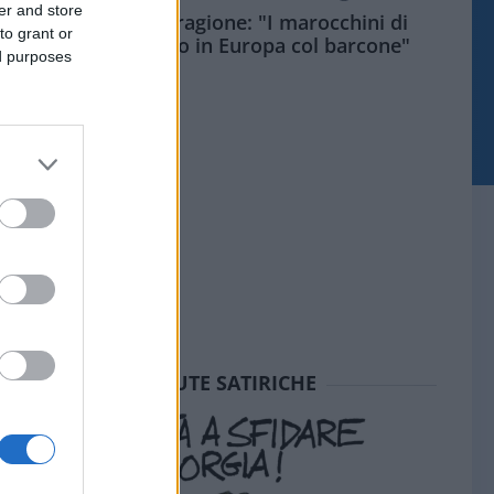
er and store
Meloni aveva ragione: "I marocchini di
to grant or
Ceuta sbarcano in Europa col barcone"
ed purposes
SEDUTE SATIRICHE