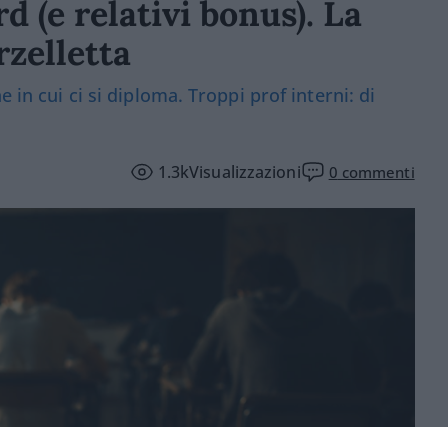
d (e relativi bonus). La
zelletta
 in cui ci si diploma. Troppi prof interni: di
1.3k
Visualizzazioni
0
commenti