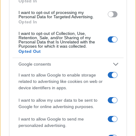
Opted In
Fondo Monetario Internazionale alla Federal
Reserve. Riuscirà “Base Italia”, come dice lo stesso
I want to opt-out of processing my
Personal Data for Targeted Advertising.
Floridi, a far riflettere i politici che bisogna
Opted In
ripartire tutti insieme, anziché uno contro l’altro,
I want to opt-out of Collection, Use,
dalle competenze e senza disdegnare una piccola
Retention, Sale, and/or Sharing of my
Personal Data that Is Unrelated with the
dose di populismo?
Purposes for which it was collected.
Opted Out
Google consents
È una scommessa che scuote comunque la
I want to allow Google to enable storage
sinistra, dove in tanti si sforzano di capire il
related to advertising like cookies on web or
mondo che verrà. Da Goffredo Bettini, che sta
device identifiers in apps.
pensando, anche lui, a qualcosa di nuovo, alla
I want to allow my user data to be sent to
giovane e determinata populista Elly Schlein,
Google for online advertising purposes.
vulcanica portabandiera Lgbt italiana,
vicepresidente della giunta dell’Emilia che prende
I want to allow Google to send me
personalized advertising.
le distanze dal M5s e dal Pd e che da Bologna
punta ora a sfondare a Roma e a Bruxelles con un