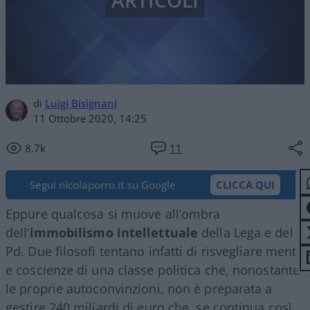
ARTICOLI
di
Luigi Bisignani
11 Ottobre 2020, 14:25
8.7k
11
Segui nicolaporro.it su Google
CLICCA QUI
Eppure qualcosa si muove all’ombra
dell’
immobilismo intellettuale
della Lega e del
Pd. Due filosofi tentano infatti di risvegliare menti
e coscienze di una classe politica che, nonostante
le proprie autoconvinzioni, non è preparata a
gestire 240 miliardi di euro che, se continua così,