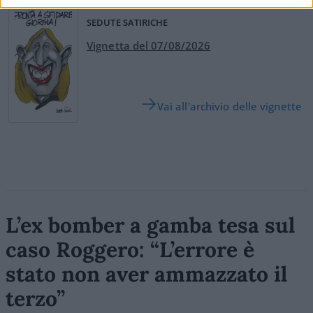
SEDUTE SATIRICHE
Vignetta del 07/08/2026
Vai all'archivio delle vignette
L’ex bomber a gamba tesa sul
caso Roggero: “L’errore è
stato non aver ammazzato il
terzo”