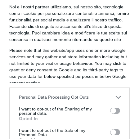
inanellando goal modello Atalanta: accanto a
Noi e i nostri partner utilizziamo, sul nostro sito, tecnologie
come i cookie per personalizzare contenuti e annunci, fornire
Floridi, due attaccanti di scuole diverse, ma che
funzionalità per social media e analizzare il nostro traffico.
sanno passarsi la palla ad occhi chiusi: un
Facendo clic di seguito si acconsente all'utilizzo di questa
sindacalista popolano,
Marco Bentivogli
, e un
tecnologia. Puoi cambiare idea e modificare le tue scelte sul
consenso in qualsiasi momento ritornando su questo sito
economista da prime time,
Carlo Cottarelli
. Un
vero e proprio “trio delle meraviglie”, direbbero i
Please note that this website/app uses one or more Google
commentatori sportivi: Floridi che da Oxford parla
services and may gather and store information including but
not limited to your visit or usage behaviour. You may click to
con le università, i governi e le Big Tech di tutto il
grant or deny consent to Google and its third-party tags to
mondo; Bentivogli che, per il suo trascorso in Cisl,
use your data for below specified purposes in below Google
dove ovviamente oggi viene avversato in ogni
consent section.
modo, ha rapporti privilegiati con il mondo
Personal Data Processing Opt Outs
dell’industria, stimato per il suo approccio
innovativo al mondo digitale; e, infine, Cottarelli,
I want to opt-out of the Sharing of my
personal data.
ex primo ministro per una notte, che sa fare
Opted In
assists perfetti grazie alle passate esperienze con
I want to opt-out of the Sale of my
le grandi centrali della finanza mondiale, dal
Personal Data.