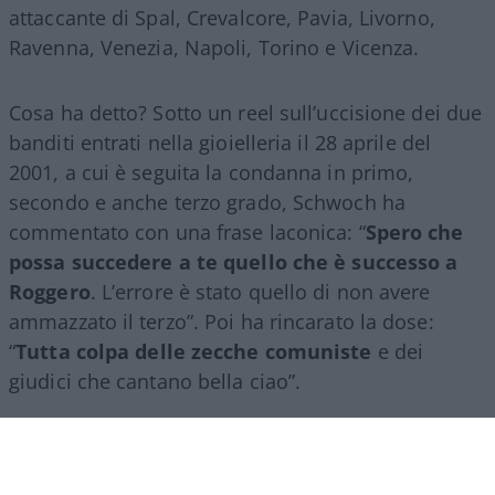
attaccante di Spal, Crevalcore, Pavia, Livorno,
Ravenna, Venezia, Napoli, Torino e Vicenza.
Cosa ha detto? Sotto un reel sull’uccisione dei due
banditi entrati nella gioielleria il 28 aprile del
2001, a cui è seguita la condanna in primo,
secondo e anche terzo grado, Schwoch ha
commentato con una frase laconica: “
Spero che
possa succedere a te quello che è successo a
Roggero
. L’errore è stato quello di non avere
ammazzato il terzo”. Poi ha rincarato la dose:
“
Tutta colpa delle zecche comuniste
e dei
giudici che cantano bella ciao”.