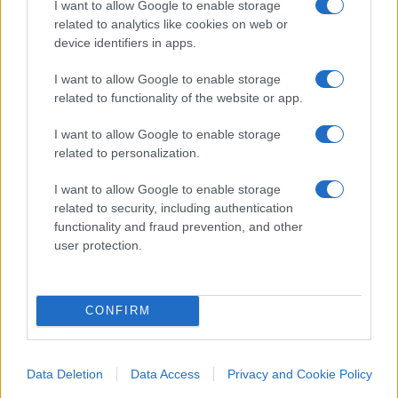
I want to allow Google to enable storage
movimento ambientalista e, analogamente a Base
related to analytics like cookies on web or
device identifiers in apps.
Italia, con una politica europea Green & Blue,
verde e digitale, che ridimensioni i governi
I want to allow Google to enable storage
nazionali e regoli il potere dei colossi del Tech.
related to functionality of the website or app.
I want to allow Google to enable storage
#CENTRODESTRA
#PD
related to personalization.
#POLITICA
#POTERE
I want to allow Google to enable storage
related to security, including authentication
Pagina
functionality and fraud prevention, and other
PAGINA
Precedente
user protection.
SUCCESSIVA
CONFIRM
11
Leggi i commenti
Data Deletion
Data Access
Privacy and Cookie Policy