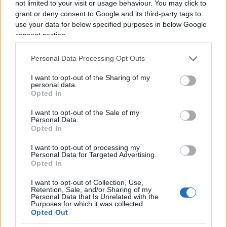
Quelli veri assolutamente no, da tener chiusi nel
not limited to your visit or usage behaviour. You may click to
sancta sanctorum
delle vergogne. Qui siamo tutti
grant or deny consent to Google and its third-party tags to
use your data for below specified purposes in below Google
amici che vuol dire nessuno è qui per caso, tutti
consent section.
col loro bravo sponsor di grana politica, anche le
misconosciute fagiolone in pigiama che un tempo
Personal Data Processing Opt Outs
fallirono a X Factor e allora che ci fanno qua?
I want to opt-out of the Sharing of my
Elodie non voterebbe Meloni manco monca
! Ma
personal data.
Opted In
sì, abbiamo capito, siamo tutti amici, tutti
antifascisti per dire educati, sportivi, stasera tocca
I want to opt-out of the Sale of my
Personal Data.
a La9 che presta Frassica, parliamo di cose di
Opted In
famiglia, facciamo inquadrare mogli e figli. A
I want to opt-out of processing my
nostro modo siamo inclusivi, e allora? Allora
Personal Data for Targeted Advertising.
l’unico scandalo è la tinta di Conti, è dar da
Opted In
cantare Lucio Dalla a quello scappato di casa dei
I want to opt-out of Collection, Use,
Retention, Sale, and/or Sharing of my
Maneskin
, allora si muore di noia, non è
Personal Data that Is Unrelated with the
Purposes for which it was collected.
successo niente, non succede niente, ma vedrete,
Opted Out
qualcosa si troverà, si dovrà trovare. Se no sono