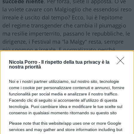
succede niente
. Per forza, siete lì apposta. O ve
la volete cavare con Malgioglio che essendosi reso
irreale è uscito dal tempo? Ecco, lui è l’epitome
del regime transgender che cambia il piumaggio
ma resilie imperterrito, passano le repubbliche, le
dirigenze, i Festival ma “la Malgy” resta, sempre
più spompo e irreale. E normalizzato perché
ormai i cartoni animati sono la regola. Dicono
Nicola Porro -
Il rispetto della tua privacy è la
abbia dietro la destra nazionale dai tempi di Fini,
nostra priorità
sta di fatto che con l’autoironia della svampita
stagionata risulta il più digeribile se non digestivo.
Noi e i nostri partner utilizziamo, sul nostro sito, tecnologie
come i cookie per personalizzare contenuti e annunci, fornire
funzionalità per social media e analizzare il nostro traffico.
Ma, allora, compagni, arrivano o no i segreti di cui
Facendo clic di seguito si acconsente all'utilizzo di questa
tecnologia. Puoi cambiare idea e modificare le tue scelte sul
parlare?
consenso in qualsiasi momento ritornando su questo sito
Please note that this website/app uses one or more Google
services and may gather and store information including but