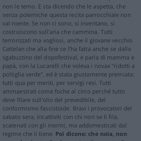
non le temo. E sta dicendo che le aspetta, che
senza polemiche questa recita parrocchiale non
val niente. Se non ci sono, si inventano, si
costruiscono sull’aria che cammina. Tutti
terrorizzati ma vogliosi, anche il giovane vecchio
Cattelan che alla fine ce l’ha fatta anche se dallo
sgabuzzino del dopofestival, e parla di mamma e
papà, con la Lucarelli che voleva i novax “ridotti a
poltiglia verde”, ed è stata giustamente premiata:
tutti qua per meriti, per servigi resi. Tutti
ammaestrati come foche al circo perché tutto
deve filare sull’olio del prevedibile, del
conformismo fascistoide. Bravi i provocatori del
sabato sera, incattiviti con chi non se li fila,
scatenati con gli inermi, ma addomesticati dal
regime che li tiene.
Poi dicono: che noia, non