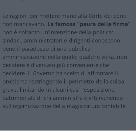
Le ragioni per mettere mano alla Corte dei conti
non mancavano.
La famosa “paura della firma”
non è soltanto un’invenzione della politica:
sindaci, amministratori e dirigenti conoscono
bene il paradosso di una pubblica
amministrazione nella quale, qualche volta, non
decidere è diventato più conveniente che
decidere. Il Governo ha scelto di affrontare il
problema restringendo il perimetro della colpa
grave, limitando in alcuni casi l’esposizione
patrimoniale di chi amministra e intervenendo
sull’organizzazione della magistratura contabile.