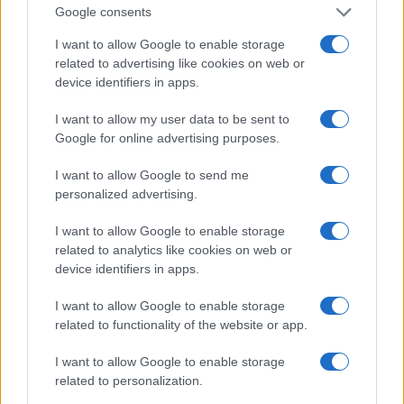
guai! Non ci si può mica accontentare
Google consents
dell’erotismo stanco e vagamente lercio, da
I want to allow Google to enable storage
amplesso in cucina, della subconduttrice
related to advertising like cookies on web or
scollacciata che dice al facsimile Gastone di
device identifiers in apps.
Petrolini ti scoperei e l’altro la guarda maliardo, il
I want to allow my user data to be sent to
mio numero lo sai.
Google for online advertising purposes.
I want to allow Google to send me
Perché non c’è altro: al secondo passaggio è
personalized advertising.
anche più evidente: non sono cantanti, sono la
I want to allow Google to enable storage
smentita dei cantanti da
Michielin
a Michlein:
Big
related to analytics like cookies on web or
Mama
. Quando va bene modelle, indossatori e si
device identifiers in apps.
capisce: il canto è solo la scusa, questi dalla
bellezza dell’asino debbono far girare i soldi con
I want to allow Google to enable storage
related to functionality of the website or app.
l’estetica dei calendari, della pubblicità. Stasera ci
sono gli scappati dall’asilo che vanno dal circense
I want to allow Google to enable storage
al bimbominkia piddino, due insaccate chiedono a
related to personalization.