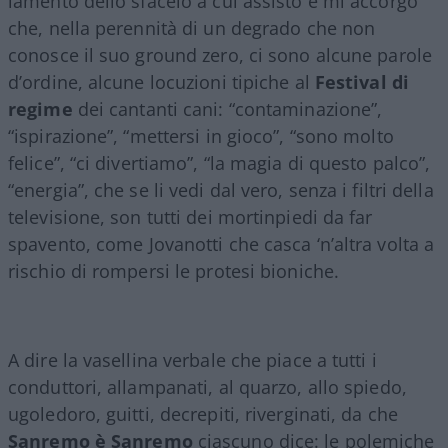
lamento dello sfacelo a cui assisto e mi accorgo
che, nella perennità di un degrado che non
conosce il suo ground zero, ci sono alcune parole
d’ordine, alcune locuzioni tipiche al
Festival di
regime
dei cantanti cani: “contaminazione”,
“ispirazione”, “mettersi in gioco”, “sono molto
felice”, “ci divertiamo”, “la magia di questo palco”,
“energia”, che se li vedi dal vero, senza i filtri della
televisione, son tutti dei mortinpiedi da far
spavento, come Jovanotti che casca ‘n’altra volta a
rischio di rompersi le protesi bioniche.
A dire la vasellina verbale che piace a tutti i
conduttori, allampanati, al quarzo, allo spiedo,
ugoledoro, guitti, decrepiti, riverginati, da che
Sanremo è Sanremo
ciascuno dice: le polemiche