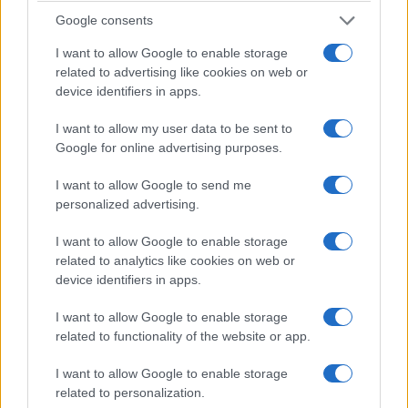
semplice e liberatoria: smettila di aggiustarti, non
Google consents
sei un elettrodomestico, non devi migliorare
I want to allow Google to enable storage
(dientare come un’altra persona) devi raggiungere
related to advertising like cookies on web or
il tuo nucleo, quello che sei davvero: e basta.
Si fa
device identifiers in apps.
stando seduti.
È il libro perfetto per l’estate
I want to allow my user data to be sent to
perché non vi chiederà mai di “lavorare su voi
Google for online advertising purposes.
stessi”, anzi, vi solleverà dall’obbligo, il che,
statisticamente, è già un miglioramento notevole.
I want to allow Google to send me
personalized advertising.
4. Ingrid Seyman, La piccola
I want to allow Google to enable storage
conformista (Sellerio)
related to analytics like cookies on web or
device identifiers in apps.
L’incipit più esplosivo della narrativa francese
I want to allow Google to enable storage
degli ultimi anni — altro che grandi manifesti
related to functionality of the website or app.
letterari di inizio Novecento, qui si parte già con
I want to allow Google to enable storage
una menigite batterica e nemmeno troppo
related to personalization.
metaforica: la protagonista
Esther Dahan
si