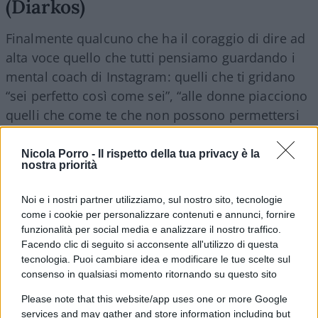
(Diarkos)
Finalmente qualcuno che ha il coraggio di dire ad
alta voce quello che tutti pensiamo guardando i
mental coach di Instagram: quelli che ti gridano
“sei perfetto così come sei”, “alle donne piacciono
quelli che come te che non possono permettersi
una singola in affitto a Morena”, “
Quelli del Dams
depongno le uova lungo i torrenti”
, con la
Nicola Porro -
Il rispetto della tua privacy è la
nostra priorità
stessa convinzione roboante e vagamente
ritardata delle pallette antistress da tenere sulla
Noi e i nostri partner utilizziamo, sul nostro sito, tecnologie
scrivania — un fenomeno acustico, non un
come i cookie per personalizzare contenuti e annunci, fornire
pensiero. Peter Cameron Ellis li relega
funzionalità per social media e analizzare il nostro traffico.
Facendo clic di seguito si acconsente all'utilizzo di questa
esattamente lì dove meritano: nello stanzino degli
tecnologia. Puoi cambiare idea e modificare le tue scelte sul
oggetti inutili, insieme alle pallette da tennis, ai
consenso in qualsiasi momento ritornando su questo sito
post-it motivazionali e a tutta quella paccottiglia
Please note that this website/app uses one or more Google
da persone che, sospetto fortissimo, hanno
services and may gather and store information including but