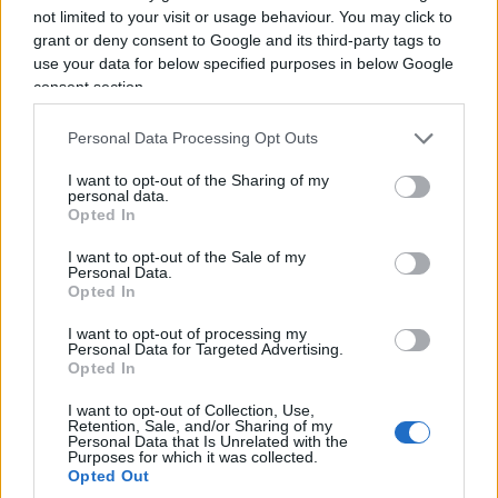
imparato da poco a prendere l’ascensore da sole.
not limited to your visit or usage behaviour. You may click to
grant or deny consent to Google and its third-party tags to
use your data for below specified purposes in below Google
consent section.
Personal Data Processing Opt Outs
I want to opt-out of the Sharing of my
personal data.
Opted In
I want to opt-out of the Sale of my
Personal Data.
Opted In
I want to opt-out of processing my
Personal Data for Targeted Advertising.
Opted In
Il libro è un trattato di autoironia applicata:
I want to opt-out of Collection, Use,
neuroscienze vere mischiate a Cioran, Kahneman
Retention, Sale, and/or Sharing of my
Personal Data that Is Unrelated with the
e Carol Dweck, incastonate tra un dentista
Purposes for which it was collected.
inquietante e un bidet filosofico. La tesi di fondo è
Opted Out