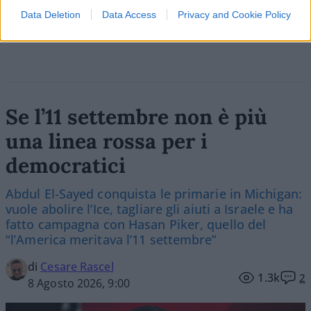
Vai all'archivio delle vignette
Data Deletion
Data Access
Privacy and Cookie Policy
Se l’11 settembre non è più
una linea rossa per i
democratici
Abdul El-Sayed conquista le primarie in Michigan:
vuole abolire l’Ice, tagliare gli aiuti a Israele e ha
fatto campagna con Hasan Piker, quello del
“l’America meritava l’11 settembre”
di
Cesare Rascel
1.3k
2
8 Agosto 2026, 9:00