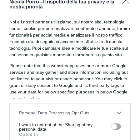
Nicola Porro -
Il rispetto della tua privacy è la
nostra priorità
dire Parenzo in un video. “Lei è un razzista e usa la
questione femminile strumentalizzandola per
Noi e i nostri partner utilizziamo, sul nostro sito, tecnologie
giustificare il genocidio in atto in Palestina come
come i cookie per personalizzare contenuti e annunci, fornire
ha fatto con l’Afghanistan e l’Iraq – lo accusa una
funzionalità per social media e analizzare il nostro traffico.
ragazza – Lei non ha spazio e legittimità politica
Facendo clic di seguito si acconsente all'utilizzo di questa
tecnologia. Puoi cambiare idea e modificare le tue scelte sul
per parlare qua”.
consenso in qualsiasi momento ritornando su questo sito
Please note that this website/app uses one or more Google
services and may gather and store information including but
I contestatori hanno cercato di bloccare gli accessi
not limited to your visit or usage behaviour. You may click to
grant or deny consent to Google and its third-party tags to
alla sala del dibattito, utilizzando pugni e oggetti
use your data for below specified purposes in below Google
per battere contro porte e finestre, accompagnati
consent section.
da slogan come: “Tanti nostri compagni non sono
stati fatti entrare! Fuori i fascisti dall’università!”.
Personal Data Processing Opt Outs
È stato necessario l’intervento delle forze
I want to opt-out of the Sharing of my
dell’ordine in borghese, che hanno lavorato per
personal data.
Opted In
calmare gli spiriti e assicurare che l’incontro