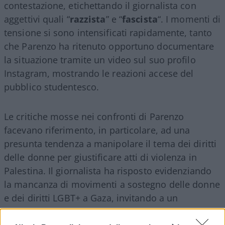
contestazione, etichettando il giornalista con
aggettivi quali “
razzista
” e “
fascista
“. I momenti di
tensione si sono intensificati rapidamente, tanto
che Parenzo ha ritenuto opportuno documentare
la situazione tramite un video sul suo profilo
Instagram, mostrando le reazioni accese del
pubblico studentesco.
Le critiche mosse nei confronti di Parenzo
facevano riferimento, in particolare, ad una
presunta tendenza a manipolare il tema dei diritti
delle donne per giustificare atti di violenza in
Palestina. Il giornalista ha risposto evidenziando
la mancanza di movimenti a sostegno delle donne
e dei diritti LGBT+ a Gaza, invitando a un
confronto diretto sul palco. Ovviamente senza
successo. “Non mi vogliono far parlare”, si sente