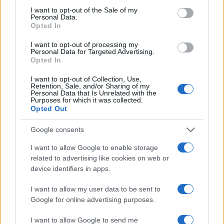
potesse avere luogo. Nonostante le difficoltà
I want to opt-out of the Sale of my
Personal Data.
iniziali, l’evento è riuscito a partire, sebbene in
Opted In
un’atmosfera di marcata tensione.
I want to opt-out of processing my
Personal Data for Targeted Advertising.
Opted In
Alla Sapienza non sei libero di parlare se non tifi
Palestina. Anche se sei di sinistra.
I want to opt-out of Collection, Use,
Retention, Sale, and/or Sharing of my
Personal Data that Is Unrelated with the
Purposes for which it was collected.
Opted Out
Google consents
I want to allow Google to enable storage
related to advertising like cookies on web or
device identifiers in apps.
I want to allow my user data to be sent to
Google for online advertising purposes.
I want to allow Google to send me