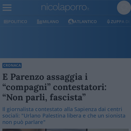
POLITICO
MILANO
ATLANTICO
ZUPPA DI
CRONACA
E Parenzo assaggia i
“compagni” contestatori:
“Non parli, fascista”
Il giornalista contestato alla Sapienza dai centri
sociali: "Urlano Palestina libera e che un sionista
non può parlare"