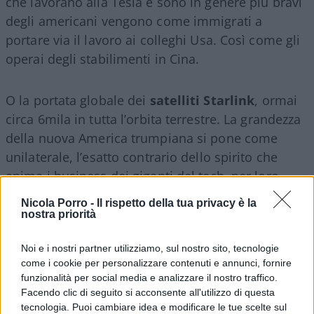
che lavorano alla Tesla e sono in genere più bravi
degli americani vengono come immigrati a
portare via il lavoro ai colleghi Usa. Così come gli
operai degli stabilimenti in Cina.
O la portata globale dei
satelliti Starlink
, ormai
circa 6mila in tutta l’orbita terrestre. La grandezza
della nuova America trumpiana si pone come
unilaterale, l’esatto contrario dello spirito che
anima i business dei giganti del tech, per loro
natura improntati alla globalità. Se è vero che
Nicola Porro -
Il rispetto della tua privacy è la
tutto cambia affinché nulla cambi è anche vero
nostra priorità
che le ideologie possono essere (raramente) più
Noi e i nostri partner utilizziamo, sul nostro sito, tecnologie
forti anche del denaro, specie se sostenute dalla
come i cookie per personalizzare contenuti e annunci, fornire
maggioranza di un popolo che conta davvero.
funzionalità per social media e analizzare il nostro traffico.
Facendo clic di seguito si acconsente all'utilizzo di questa
tecnologia. Puoi cambiare idea e modificare le tue scelte sul