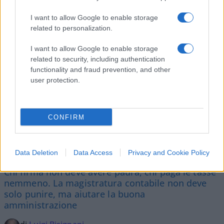
Vignetta del 07/08/2026
I want to allow Google to enable storage
related to personalization.
I want to allow Google to enable storage
Vai all'archivio delle vignette
related to security, including authentication
functionality and fraud prevention, and other
user protection.
CONFIRM
Corte dei conti, la riforma a
metà: si poteva fare di più
Data Deletion
Data Access
Privacy and Cookie Policy
Chi firma non deve avere paura, chi paga le tasse
nemmeno. La magistratura contabile non deve
solo punire, ma aiutare la buona
amministrazione