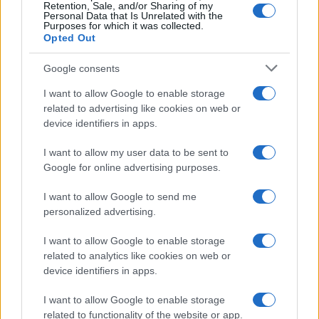
Retention, Sale, and/or Sharing of my
quantomeno un suo inceppamento. Una frattura
Personal Data that Is Unrelated with the
Purposes for which it was collected.
nella storia mai terminata come sbagliò
Opted Out
Fukuyama. Esattamente ciò che vorrebbero i
bannoniani dell’alt-right. O almeno i più eruditi di
Google consents
loro (pochi invero). Staremo a vedere.
I want to allow Google to enable storage
related to advertising like cookies on web or
device identifiers in apps.
Francesco Teodori, 10 gennaio 2025
I want to allow my user data to be sent to
Google for online advertising purposes.
#STEVE BANNON
I want to allow Google to send me
personalized advertising.
23
I want to allow Google to enable storage
related to analytics like cookies on web or
Leggi i commenti
device identifiers in apps.
I want to allow Google to enable storage
SEDUTE SATIRICHE
related to functionality of the website or app.