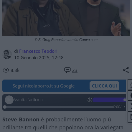
© S. Greg Panosian tramite Canva.com
di
Francesco Teodori
10 Gennaio 2025, 12:48
8.8k
23
Segui nicolaporro.it su Google
CLICCA QUI
Ascolta l'articolo
0:00
/
--:--
Steve Bannon
è probabilmente l’uomo più
brillante tra quelli che popolano ora la variegata