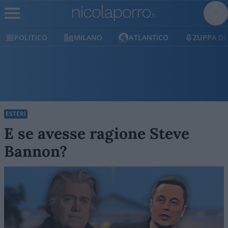
POLITICO
MILANO
ATLANTICO
ZUPPA DI
ESTERI
E se avesse ragione Steve
Bannon?