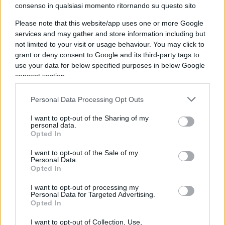
consenso in qualsiasi momento ritornando su questo sito
Cosa prevarrà nella nuova amministrazione
Please note that this website/app uses one or more Google
Trump, lo spirito con la quale è nata, che
non è
services and may gather and store information including but
più il populismo delle origini
ma un autentico
not limited to your visit or usage behaviour. You may click to
desiderio sviluppato nelle menti degli americani
grant or deny consent to Google and its third-party tags to
use your data for below specified purposes in below Google
di salvare la patria dalle influenze esterne, o gli
consent section.
interessi dei suoi pigmalioni? Non assistiamo alla
nascita di una tecno-destra come è stato scritto
Personal Data Processing Opt Outs
perché il tech ha poco a che fare con la destra o la
I want to opt-out of the Sharing of my
sinistra.
Il tech vive di sé stesso ed In sé stesso
.
personal data.
Tutt’al più può essere piegato al volere di un
Opted In
potere o di un’altro.
I want to opt-out of the Sale of my
Personal Data.
Si tratta davvero forse di un ritorno del potere
Opted In
pubblico sul privato in modo ideologico,
I want to opt-out of processing my
preponderante e, forse, violento.
Personal Data for Targeted Advertising.
Opted In
La fine del secolo dell’accelerazione tecnologica, o
I want to opt-out of Collection, Use,